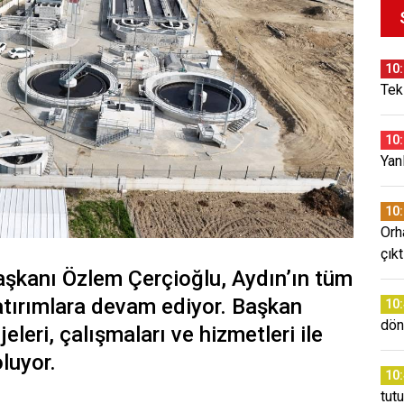
10
Tek
10
Yanl
10
Orh
çıkt
aşkanı Özlem Çerçioğlu, Aydın’ın tüm
yatırımlara devam ediyor. Başkan
10
dön
eleri, çalışmaları ve hizmetleri ile
luyor.
10
tut