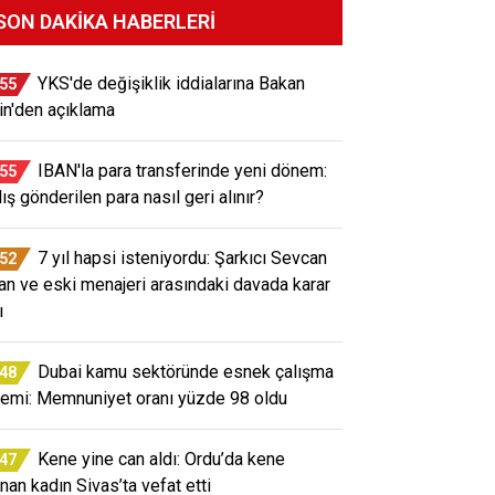
SON DAKIKA HABERLERI
YKS'de değişiklik iddialarına Bakan
:55
in'den açıklama
IBAN'la para transferinde yeni dönem:
:55
ış gönderilen para nasıl geri alınır?
7 yıl hapsi isteniyordu: Şarkıcı Sevcan
:52
an ve eski menajeri arasındaki davada karar
ı
Dubai kamu sektöründe esnek çalışma
:48
emi: Memnuniyet oranı yüzde 98 oldu
Kene yine can aldı: Ordu’da kene
:47
unan kadın Sivas’ta vefat etti