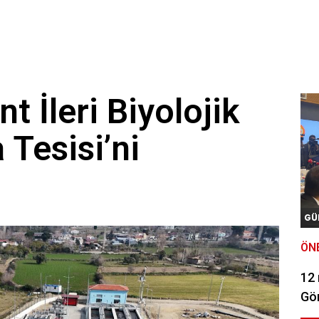
t İleri Biyolojik
 Tesisi’ni
GÜ
ÖN
12
Gör