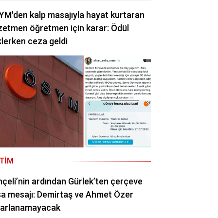
M'den kalp masajıyla hayat kurtaran
etmen öğretmen için karar: Ödül
lerken ceza geldi
ITIM
çeli’nin ardından Gürlek’ten çerçeve
a mesajı: Demirtaş ve Ahmet Özer
rarlanamayacak