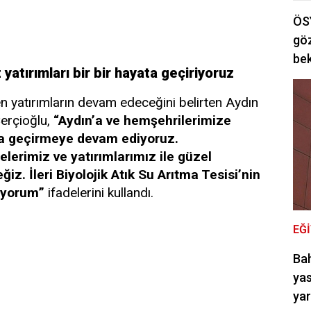
ÖSY
göz
bek
atırımları bir bir hayata geçiriyoruz
len yatırımların devam edeceğini belirten Aydın
erçioğlu,
“Aydın’a ve hemşehrilerimize
ata geçirmeye devam ediyoruz.
elerimiz ve yatırımlarımız ile güzel
z. İleri Biyolojik Atık Su Arıtma Tesisi’nin
liyorum”
ifadelerini kullandı.
EĞ
Bah
yas
ya