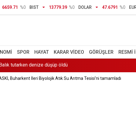
nma anlaşmasına yorum: İbrahim Anlaşmaları değil, Mekke Anlaşm
6659.71
%0
BIST
13779.39
%0
DOLAR
47.6791
%0
EU
 uyarısı: Bu dört gıdanın fiyatları uçacak
irdi
: Balık tutarken denize düşüp öldü
NOMI
SPOR
HAYAT
KARAR VIDEO
GÖRÜŞLER
RESMI 
 Komisyonu'nda kabul edildi
ASKİ, Buharkent İleri Biyolojik Atık Su Arıtma Tesisi’ni tamamladı
enleri bulundu: Ölüm nedenleri araştırılıyor
aralarında: Çocuklarını kaybedenlere şantajda bulunan iki kişiye tu