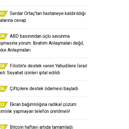
Serdar Ortaç'tan hastaneye kaldırıldığı
:45
ialarına cevap
ABD basınından üçlü savunma
:38
aşmasına yorum: İbrahim Anlaşmaları değil,
ke Anlaşmaları
Filistin'e destek veren Yahudilere İsrail
:38
li: Seyahat izinleri iptal edildi
Çiftçilere destek ödemesi başladı
:36
Ekran bağımlılığına radikal çözüm:
:32
ımlılık yapmayan telefon üretilmeli!
Bitcoin haftayı artıda tamamladı:
:20