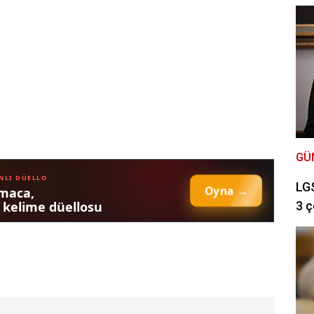
GÜ
LGS
3 ç