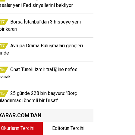
asalar yeni Fed sinyallerini bekliyor
Borsa İstanbul'dan 3 hisseye yeni
:17
ir kararı
Avrupa Drama Buluşmaları gençleri
:17
ir’de
Onat Tüneli İzmir trafiğine nefes
:15
ıracak
25 günde 228 bin başvuru: 'Borç
:15
ılandırması önemli bir fırsat'
KARAR.COM’DAN
Okurların Tercihi
Editörün Tercihi