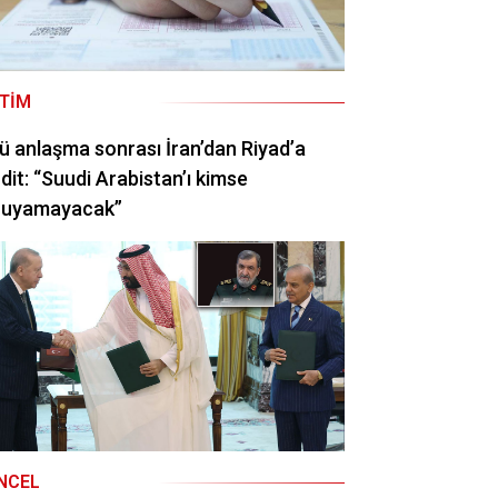
ITIM
ü anlaşma sonrası İran’dan Riyad’a
dit: “Suudi Arabistan’ı kimse
ruyamayacak”
NCEL