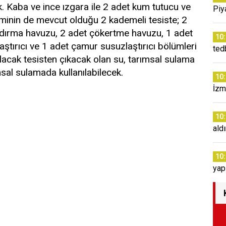
 Kaba ve ince ızgara ile 2 adet kum tutucu ve
Piy
minin de mevcut olduğu 2 kademeli tesiste; 2
ndırma havuzu, 2 adet çökertme havuzu, 1 adet
10
aştırıcı ve 1 adet çamur susuzlaştırıcı bölümleri
tedb
apılacak tesisten çıkacak olan su, tarımsal sulama
msal sulamada kullanılabilecek.
10
İzm
10
ald
10
yap