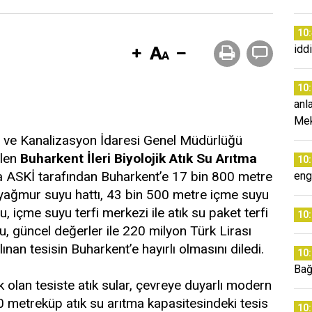
10
idd
10
anl
Mek
u ve Kanalizasyon İdaresi Genel Müdürlüğü
ilen
Buharkent İleri Biyolojik Atık Su Arıtma
10
 ASKİ tarafından Buharkent’e 17 bin 800 metre
enge
 yağmur suyu hattı, 43 bin 500 metre içme suyu
 içme suyu terfi merkezi ile atık su paket terfi
10
u, güncel değerler ile 220 milyon Türk Lirası
nan tesisin Buharkent’e hayırlı olmasını diledi.
10
Bağ
 olan tesiste atık sular, çevreye duyarlı modern
60 metreküp atık su arıtma kapasitesindeki tesis
10