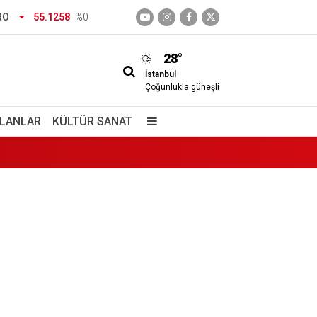
aları
RO
55.1258
%0
28°
İstanbul
Çoğunlukla güneşli
İLANLAR
KÜLTÜR SANAT
tuklama