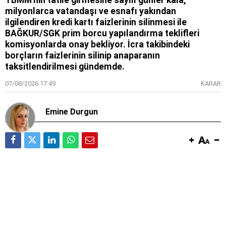
TBMM'nin tatile girmesine sayılı günler kala,
milyonlarca vatandaşı ve esnafı yakından
ilgilendiren kredi kartı faizlerinin silinmesi ile
BAĞKUR/SGK prim borcu yapılandırma teklifleri
komisyonlarda onay bekliyor. İcra takibindeki
borçların faizlerinin silinip anaparanın
taksitlendirilmesi gündemde.
07/08/2026 17:49
KARAR
Emine Durgun