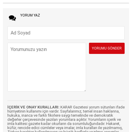
YORUM YAZ
İÇERİK VE ONAY KURALLARI:
KARAR Gazetesi yorum sütunları ifade
hürriyetinin kullanımı için vardır. Sayfalarımız, temel insan haklarına,
hukuka, inanca ve farklı fikirlere saygı temelinde ve demokratik
değerler çerçevesinde yazılan yorumlara açıktır. Yorumların içerik ve
imla kalitesi gazete kadar okurların da sorumluluğundadır. Hakaret,
küfür, rencide edici cümleler veya imalar, imla kuralları ile yazılmamış,
Türkçe karakter kullanılmayan ve büyük harflerle yazılmış yorumlar