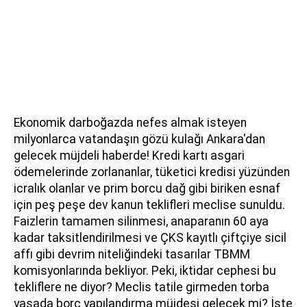
Ekonomik darboğazda nefes almak isteyen
milyonlarca vatandaşın gözü kulağı Ankara'dan
gelecek müjdeli haberde! Kredi kartı asgari
ödemelerinde zorlananlar, tüketici kredisi yüzünden
icralık olanlar ve prim borcu dağ gibi biriken esnaf
için peş peşe dev kanun teklifleri meclise sunuldu.
Faizlerin tamamen silinmesi, anaparanın 60 aya
kadar taksitlendirilmesi ve ÇKS kayıtlı çiftçiye sicil
affı gibi devrim niteliğindeki tasarılar TBMM
komisyonlarında bekliyor. Peki, iktidar cephesi bu
tekliflere ne diyor? Meclis tatile girmeden torba
yasada borç yapılandırma müjdesi gelecek mi? İşte