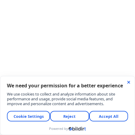
SIRT ÇANTASI ZAAFİYEti
Yaşanan bu vahşi katliam, Tayland'da son yıllarda
giderek artan "bireysel silahlanma" ve "okul
güvenliği" sorunlarını bir kez daha en acı haliyle
masaya yatırdı. 3 binden fazla öğrencinin bulunduğu