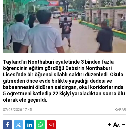
Tayland'ın Nonthaburi eyaletinde 3 binden fazla
öğrencinin eğitim gördüğü Debsirin Nonthaburi
Lisesi'nde bir öğrenci silahlı saldırı düzenledi. Okula
gitmeden önce evde birlikte yaşadığı dedesi ve
babaannesini öldüren saldırgan, okul koridorlarında
5 öğretmeni katledip 22 kişiyi yaraladıktan sonra ölü
olarak ele geçirildi.
07/08/2026 17:45
KARAR