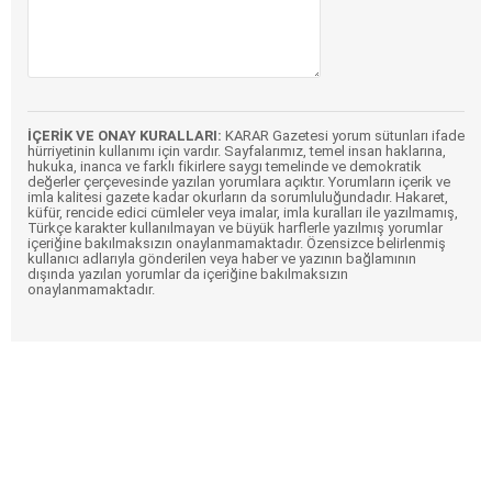
İÇERİK VE ONAY KURALLARI:
KARAR Gazetesi yorum sütunları ifade
hürriyetinin kullanımı için vardır. Sayfalarımız, temel insan haklarına,
hukuka, inanca ve farklı fikirlere saygı temelinde ve demokratik
değerler çerçevesinde yazılan yorumlara açıktır. Yorumların içerik ve
imla kalitesi gazete kadar okurların da sorumluluğundadır. Hakaret,
küfür, rencide edici cümleler veya imalar, imla kuralları ile yazılmamış,
Türkçe karakter kullanılmayan ve büyük harflerle yazılmış yorumlar
içeriğine bakılmaksızın onaylanmamaktadır. Özensizce belirlenmiş
kullanıcı adlarıyla gönderilen veya haber ve yazının bağlamının
dışında yazılan yorumlar da içeriğine bakılmaksızın
onaylanmamaktadır.