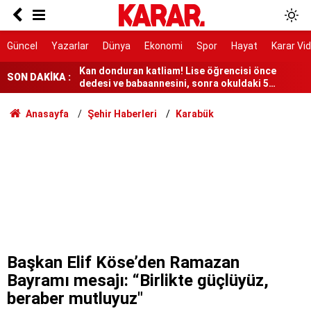
Silahlı kişiler yakalandı
Kan donduran katliam! Lise öğrencisi önce
Güncel
Yazarlar
Dünya
Ekonomi
Spor
Hayat
Karar Vi
dedesi ve babaannesini, sonra okuldaki 5
öğretmenini katletti
SON DAKİKA :
Anlaşma sonrası liderlerden cemaatle namaz
İbrahim Peksoy Silivri’den Taksim’e ulaştı
Anasayfa
Şehir Haberleri
Karabük
Sapanca Gölü’nde su seviyesi geçen yıla göre 11
santimetre yükseldi
50 ülkeden genç coğrafyacılar İstanbul’da
buluşacak: iGeo 2026 için geri sayım başladı
Miniklere Papatya’dan çocuklara mutluluk dolu
buluşma
“Suudi Arabistan’ı kimse koruyamayacak”
Başkan Elif Köse’den Ramazan
Bayramı mesajı: “Birlikte güçlüyüz,
beraber mutluyuz"