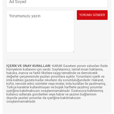
İÇERİK VE ONAY KURALLARI:
KARAR Gazetesi yorum sütunları ifade
hürriyetinin kullanımı için vardır. Sayfalarımız, temel insan haklarına,
hukuka, inanca ve farklı fikirlere saygı temelinde ve demokratik
değerler çerçevesinde yazılan yorumlara açıktır. Yorumların içerik ve
imla kalitesi gazete kadar okurların da sorumluluğundadır. Hakaret,
küfür, rencide edici cümleler veya imalar, imla kuralları ile yazılmamış,
Türkçe karakter kullanılmayan ve büyük harflerle yazılmış yorumlar
içeriğine bakılmaksızın onaylanmamaktadır. Özensizce belirlenmiş
kullanıcı adlarıyla gönderilen veya haber ve yazının bağlamının
dışında yazılan yorumlar da içeriğine bakılmaksızın
onaylanmamaktadır.