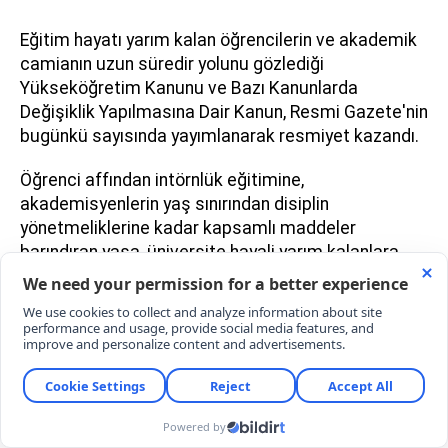
Eğitim hayatı yarım kalan öğrencilerin ve akademik
camianın uzun süredir yolunu gözlediği
Yükseköğretim Kanunu ve Bazı Kanunlarda
Değişiklik Yapılmasına Dair Kanun, Resmi Gazete'nin
bugünkü sayısında yayımlanarak resmiyet kazandı.
Öğrenci affından intörnlük eğitimine,
akademisyenlerin yaş sınırından disiplin
yönetmeliklerine kadar kapsamlı maddeler
barındıran yasa, üniversite hayali yarım kalanlara
tarihi bir kapı aralıyor.
ÖĞRENCİ AFFI KİMLERİ KAPSIYOR?
Yasanın en çok merak edilen maddesi olan öğrenci
affı, 2022 yılından önce çıkarılan aflardan
yararlanmamış tüm öğrencileri kapsıyor.
Düzenlemeye göre; hazırlık, önlisans, lisans