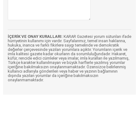
İÇERİK VE ONAY KURALLARI:
KARAR Gazetesi yorum sütunları ifade
hürriyetinin kullanımı için vardır. Sayfalarımız, temel insan haklarına,
hukuka, inanca ve farklı fikirlere saygı temelinde ve demokratik
değerler çerçevesinde yazılan yorumlara açıktır. Yorumların içerik ve
imla kalitesi gazete kadar okurların da sorumluluğundadır. Hakaret,
küfür, rencide edici cümleler veya imalar, imla kuralları ile yazılmamış,
Türkçe karakter kullanılmayan ve büyük harflerle yazılmış yorumlar
içeriğine bakılmaksızın onaylanmamaktadır. Özensizce belirlenmiş
kullanıcı adlarıyla gönderilen veya haber ve yazının bağlamının
dışında yazılan yorumlar da içeriğine bakılmaksızın
onaylanmamaktadır.