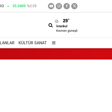
RO
55.0409
%0.09
25°
İstanbul
Kısmen güneşli
İLANLAR
KÜLTÜR SANAT
edim