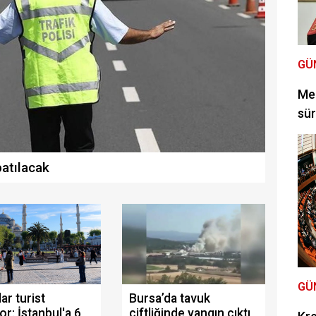
GÜ
Mec
sür
patılacak
GÜ
ar turist
Bursa’da tavuk
or: İstanbul'a 6
çiftliğinde yangın çıktı