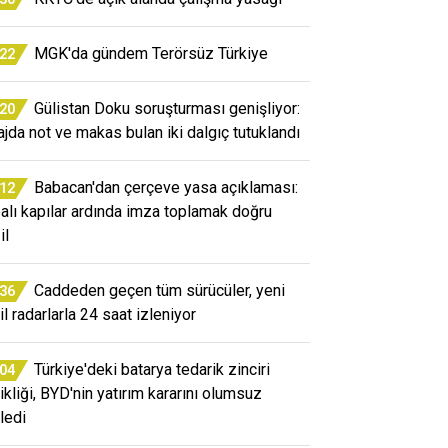
MGK'da gündem Terörsüz Türkiye
:22
Gülistan Doku soruşturması genişliyor:
:20
ajda not ve makas bulan iki dalgıç tutuklandı
Babacan'dan çerçeve yasa açıklaması:
:12
alı kapılar ardında imza toplamak doğru
il
Caddeden geçen tüm sürücüler, yeni
:36
il radarlarla 24 saat izleniyor
Türkiye'deki batarya tedarik zinciri
:04
ikliği, BYD'nin yatırım kararını olumsuz
ledi