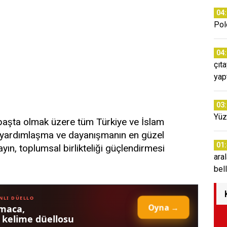
04
Pol
04
çıt
yap
03
Yüz
şta olmak üzere tüm Türkiye ve İslam
 yardımlaşma ve dayanışmanın en güzel
01
yın, toplumsal birlikteliği güçlendirmesi
ara
bell