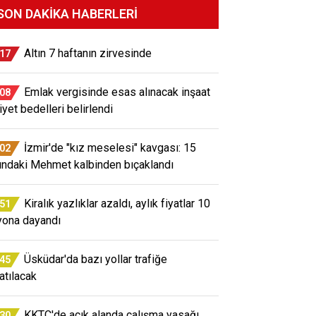
SON DAKIKA HABERLERI
Altın 7 haftanın zirvesinde
:17
Emlak vergisinde esas alınacak inşaat
:08
iyet bedelleri belirlendi
İzmir'de "kız meselesi" kavgası: 15
:02
ındaki Mehmet kalbinden bıçaklandı
Kiralık yazlıklar azaldı, aylık fiyatlar 10
:51
yona dayandı
Üsküdar'da bazı yollar trafiğe
:45
atılacak
KKTC'de açık alanda çalışma yasağı
:30