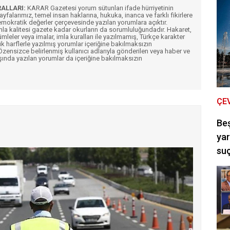
RALLARI:
KARAR Gazetesi yorum sütunları ifade hürriyetinin
Sayfalarımız, temel insan haklarına, hukuka, inanca ve farklı fikirlere
mokratik değerler çerçevesinde yazılan yorumlara açıktır.
imla kalitesi gazete kadar okurların da sorumluluğundadır. Hakaret,
ümleler veya imalar, imla kuralları ile yazılmamış, Türkçe karakter
k harflerle yazılmış yorumlar içeriğine bakılmaksızın
ensizce belirlenmiş kullanıcı adlarıyla gönderilen veya haber ve
şında yazılan yorumlar da içeriğine bakılmaksızın
ÇE
Be
yar
suç