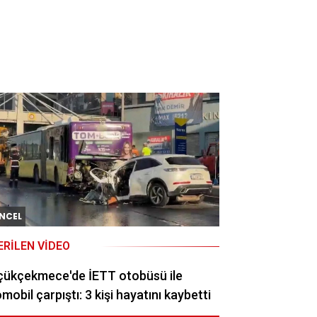
NCEL
ERILEN VIDEO
çükçekmece'de İETT otobüsü ile
mobil çarpıştı: 3 kişi hayatını kaybetti