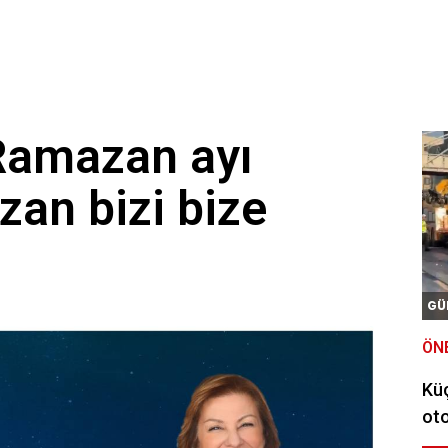
 Ramazan ayı
zan bizi bize
GÜ
ÖN
Kü
oto