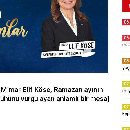
08
08
mal
08
yaş
07
 Mimar Elif Köse, Ramazan ayının
mil
 ruhunu vurgulayan anlamlı bir mesaj
07
kap
07