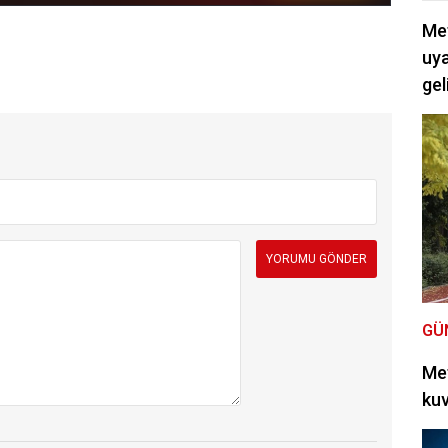
Met
uya
gel
GÜ
Met
kuv