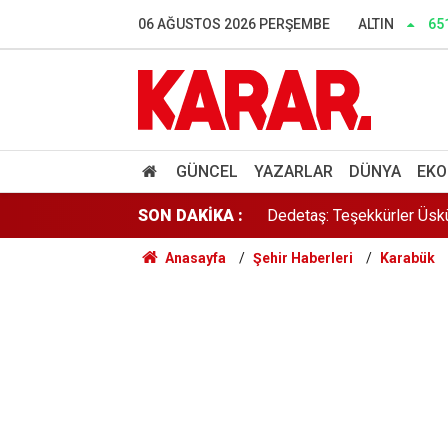
Babacan'dan çerçeve yasa 
06 AĞUSTOS 2026 PERŞEMBE
ALTIN
65
LGS tercihlerinde İstanbul
Lüleburgaz Belediye Başka
Dedetaş: Teşekkürler Üskü
GÜNCEL
YAZARLAR
DÜNYA
EKO
SON DAKİKA :
İnce: Muhalefet 'nasıl ols
Anasayfa
Şehir Haberleri
Karabük
Murat Bakan'dan WhatsApp
Lozan mübadillerinden orta