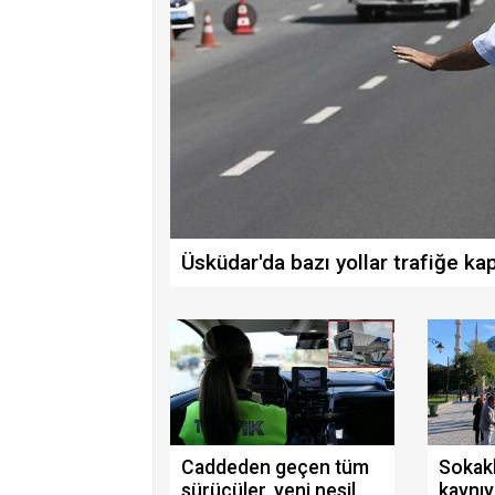
Üsküdar'da bazı yollar trafiğe ka
Caddeden geçen tüm
Sokakl
sürücüler, yeni nesil
kaynıy