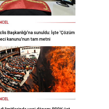
NCEL
lis Başkanlığı'na sunuldu: İşte 'Çözüm
eci kanunu'nun tam metni
NCEL