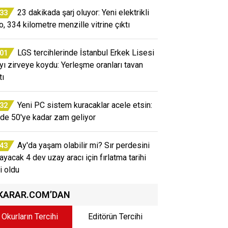
23 dakikada şarj oluyor: Yeni elektrikli
:33
o, 334 kilometre menzille vitrine çıktı
LGS tercihlerinde İstanbul Erkek Lisesi
:01
ayı zirveye koydu: Yerleşme oranları tavan
tı
Yeni PC sistem kuracaklar acele etsin:
:32
de 50'ye kadar zam geliyor
Ay'da yaşam olabilir mi? Sır perdesini
:43
layacak 4 dev uzay aracı için fırlatma tarihi
i oldu
KARAR.COM’DAN
Okurların Tercihi
Editörün Tercihi