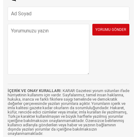
İÇERİK VE ONAY KURALLARI:
KARAR Gazetesi yorum sütunları ifade
hürriyetinin kullanımı için vardır. Sayfalarımız, temel insan haklarına,
hukuka, inanca ve farklı fikirlere saygı temelinde ve demokratik
değerler çerçevesinde yazılan yorumlara açıktır. Yorumların içerik ve
imla kalitesi gazete kadar okurların da sorumluluğundadır. Hakaret,
küfür, rencide edici cümleler veya imalar, imla kuralları ile yazılmamış,
Türkçe karakter kullanılmayan ve büyük harflerle yazılmış yorumlar
içeriğine bakılmaksızın onaylanmamaktadır. Özensizce belirlenmiş
kullanıcı adlarıyla gönderilen veya haber ve yazının bağlamının
dışında yazılan yorumlar da içeriğine bakılmaksızın
onaylanmamaktadır.