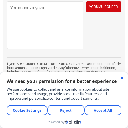
İÇERİK VE ONAY KURALLARI:
KARAR Gazetesi yorum sütunları ifade
hürriyetinin kullanımı için vardır. Sayfalarımız, temel insan haklarına,
hukuka, inanca ve farklı fikirlere saygı temelinde ve demokratik
değerler çerçevesinde yazılan yorumlara açıktır. Yorumların içerik ve
imla kalitesi gazete kadar okurların da sorumluluğundadır. Hakaret,
küfür, rencide edici cümleler veya imalar, imla kuralları ile yazılmamış,
Türkçe karakter kullanılmayan ve büyük harflerle yazılmış yorumlar
içeriğine bakılmaksızın onaylanmamaktadır. Özensizce belirlenmiş
kullanıcı adlarıyla gönderilen veya haber ve yazının bağlamının
dışında yazılan yorumlar da içeriğine bakılmaksızın
onaylanmamaktadır.