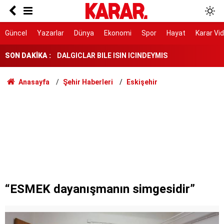
Herkes Çeşme'ye akın ederken onlar burayı
keşfetti: İzmir'de 'Böyle bir yer hâlâ var mı?'
dedirtecek o saklı cennet
DALGICLAR BILE ISIN ICINDEYMIS
Güncel
Yazarlar
Dünya
Ekonomi
Spor
Hayat
Karar Vi
SON DAKİKA :
AK Parti ile fark 4 puanı aştı
Tahliye edilen Çaykara’dan ilk açıklama: İçimiz
Anasayfa
Şehir Haberleri
Eskişehir
buruk
Cezayir demiryolu tekeri ihtiyacını 5 yıl boyunca
KARDEMİR karşılayacak
Ferman padişahınsa meydanlar bizimdir
Farklılıklarımız bizi yekvücut kılacak
Dışarıda nefes alınamıyor ama buraya giren
mont arıyor
“ESMEK dayanışmanın simgesidir”