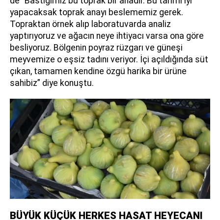
de "Bastığımız bu toprak bir anadır. Bu tarımı iyi
yapacaksak toprak anayı beslememiz gerek.
Topraktan örnek alıp laboratuvarda analiz
yaptırıyoruz ve ağacın neye ihtiyacı varsa ona göre
besliyoruz. Bölgenin poyraz rüzgarı ve güneşi
meyvemize o eşsiz tadını veriyor. İçi açıldığında süt
çıkan, tamamen kendine özgü harika bir ürüne
sahibiz” diye konuştu.
BÜYÜK KÜÇÜK HERKES HASAT HEYECANI