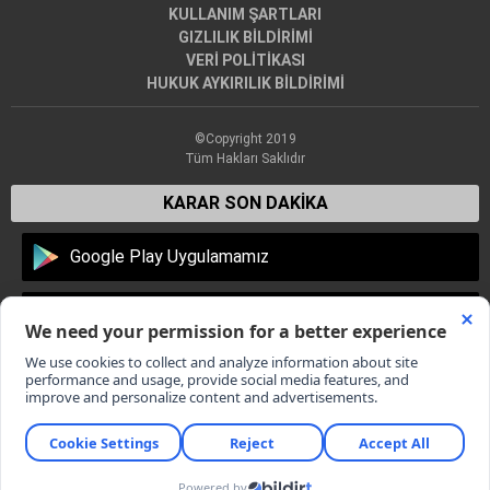
KULLANIM ŞARTLARI
GIZLILIK BİLDİRİMİ
VERİ POLİTİKASI
HUKUK AYKIRILIK BİLDİRİMİ
©Copyright 2019
Tüm Hakları Saklıdır
KARAR SON DAKİKA
Google Play Uygulamamız
Apple Store Uygulamamız
Dünyadan en son haberler, Türkiye'den son dakika gelişmeleri,
günün öne çıkan gündem haberleri, dünya ekonomi
piyasalarından flaş haberler, en yeni spor haberleri ve magazin
dünyasından son olaylar Karar.com’da