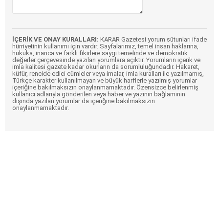
İÇERİK VE ONAY KURALLARI:
KARAR Gazetesi yorum sütunları ifade
hürriyetinin kullanımı için vardır. Sayfalarımız, temel insan haklarına,
hukuka, inanca ve farklı fikirlere saygı temelinde ve demokratik
değerler çerçevesinde yazılan yorumlara açıktır. Yorumların içerik ve
imla kalitesi gazete kadar okurların da sorumluluğundadır. Hakaret,
küfür, rencide edici cümleler veya imalar, imla kuralları ile yazılmamış,
Türkçe karakter kullanılmayan ve büyük harflerle yazılmış yorumlar
içeriğine bakılmaksızın onaylanmamaktadır. Özensizce belirlenmiş
kullanıcı adlarıyla gönderilen veya haber ve yazının bağlamının
dışında yazılan yorumlar da içeriğine bakılmaksızın
onaylanmamaktadır.