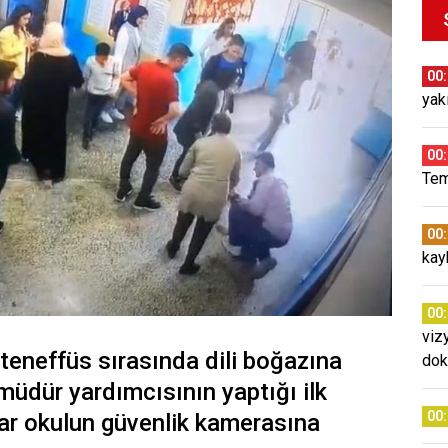
00
yak
00
Tem
00
kay
00
viz
 teneffüs sırasında dili boğazına
dok
müdür yardımcısının yaptığı ilk
00
lar okulun güvenlik kamerasına