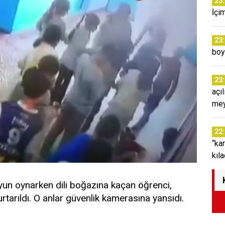
23
İçi
23
boy
23
açı
mey
22
“ka
kıl
oyun oynarken dili boğazına kaçan öğrenci,
tarıldı. O anlar güvenlik kamerasına yansıdı.