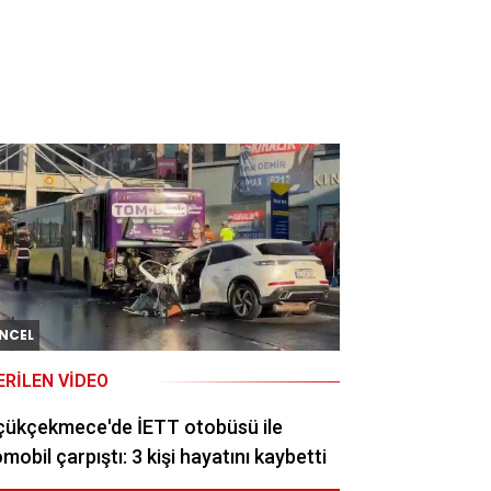
NCEL
ERILEN VIDEO
çükçekmece'de İETT otobüsü ile
mobil çarpıştı: 3 kişi hayatını kaybetti