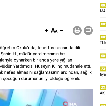
00
MA
00
00
TLM
lköğretim Okulu’nda, teneffüs sırasında dili
Şahin H., müdür yardımcısının hızlı
00
arıyla oynarken bir anda yere yığılan
 Müdür Yardımcısı Hüseyin Kılınç müdahale etti.
23
rarak nefes almasını sağlamasının ardından, sağlık
tiy
lan çocuğun durumunun iyi olduğu öğrenildi.
23
AK P