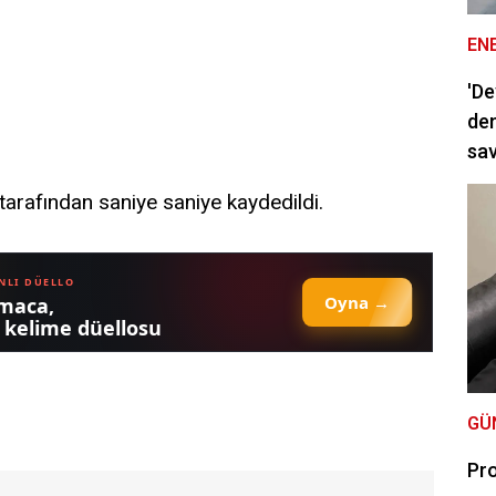
EN
'De
dem
sav
arafından saniye saniye kaydedildi.
GÜ
Pro