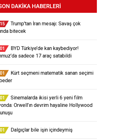
SON DAKIKA HABERLERI
Trump'tan İran mesajı: Savaş çok
:15
ında bitecek
BYD Türkiye’de kan kaybediyor!
:01
muz’da sadece 17 araç satabildi
Kürt seçmeni matematik sanan seçimi
:01
beder
Sinemalarda ikisi yerli 6 yeni film
:01
yonda: Orwell’ın devrim hayaline Hollywood
unuşu
Dalgıçlar bile işin içindeymiş
:01