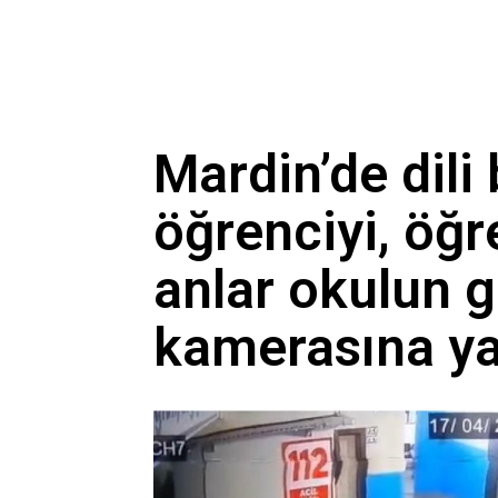
Kasım ayında başlıyor: Ot
Veli Ağbaba’nın ağabeyi H
Mardin’de dili
öğrenciyi, öğr
anlar okulun g
kamerasına ya