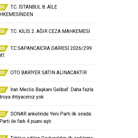
T.C. İSTANBUL 8. AİLE
:00
HKEMESİNDEN
T.C. KİLİS 2. AĞIR CEZA MAHKEMESİ
:00
T.C.SAPANCAİCRA DAİRESİ 2026/299
:00
T.
OTO BARİYER SATIN ALINACAKTIR
:00
İran Meclis Başkanı Galibaf: Daha fazla
:37
atroya ihtiyacımız yok
SONAR anketinde Yeni Parti ilk sırada:
:33
arti ile fark 4 puanı aştı