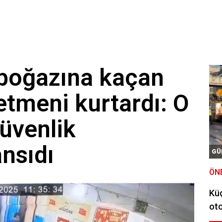
obüsler Kocaeli, Sakarya, Düzce, Bolu'da durmayacak
ür Ağbaba tutuklandı
 boğazına kaçan
etmeni kurtardı: O
üvenlik
nsıdı
GÜ
ÖN
Kü
oto