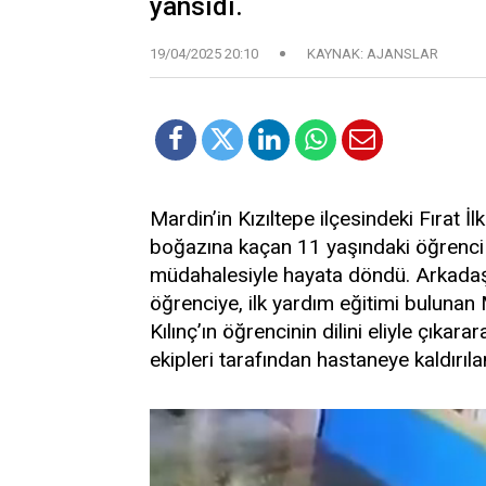
yansıdı.
19/04/2025 20:10
KAYNAK: AJANSLAR
Mardin’in Kızıltepe ilçesindeki Fırat İ
boğazına kaçan 11 yaşındaki öğrenci 
müdahalesiyle hayata döndü. Arkadaşl
öğrenciye, ilk yardım eğitimi bulunan
Kılınç’ın öğrencinin dilini eliyle çıka
ekipleri tarafından hastaneye kaldırı