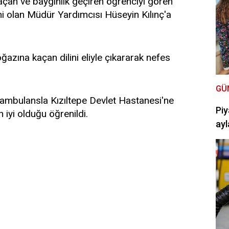
 kaçan ve baygınlık geçiren öğrenciyi gören
i olan Müdür Yardımcısı Hüseyin Kılınç'a
ğazına kaçan dilini eliyle çıkararak nefes
GÜ
ambulansla Kızıltepe Devlet Hastanesi'ne
Piy
 iyi olduğu öğrenildi.
ayl