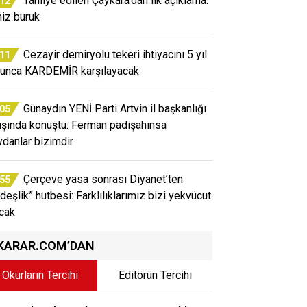
Tahliye edilen Çaykara’dan ilk açıklama:
:12
miz buruk
Cezayir demiryolu tekeri ihtiyacını 5 yıl
:11
unca KARDEMİR karşılayacak
Günaydın YENİ Parti Artvin il başkanlığı
:05
lışında konuştu: Ferman padişahınsa
danlar bizimdir
Çerçeve yasa sonrası Diyanet’ten
:55
rdeşlik” hutbesi: Farklılıklarımız bizi yekvücut
acak
KARAR.COM’DAN
Okurların Tercihi
Editörün Tercihi