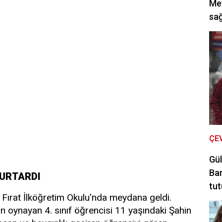
Met
sağ
ÇE
Gül
Bar
KURTARDI
tut
i Fırat İlköğretim Okulu'nda meydana geldi.
n oynayan 4. sınıf öğrencisi 11 yaşındaki Şahin