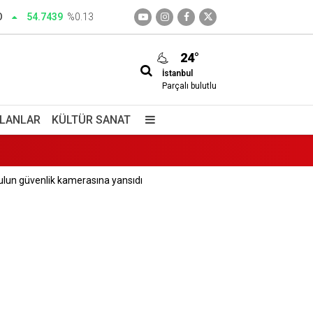
O
54.7439
%0.13
24°
İstanbul
Parçalı bulutlu
İLANLAR
KÜLTÜR SANAT
kulun güvenlik kamerasına yansıdı
izimdir
giç içiyorlar
tan vazifesi