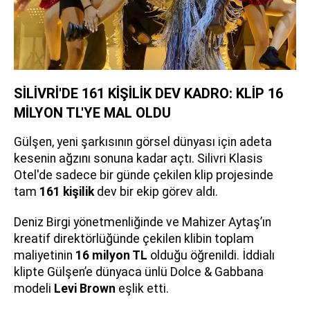
SİLİVRİ'DE 161 KİŞİLİK DEV KADRO: KLİP 16
MİLYON TL'YE MAL OLDU
Gülşen, yeni şarkısının görsel dünyası için adeta
kesenin ağzını sonuna kadar açtı. Silivri Klasis
Otel'de sadece bir günde çekilen klip projesinde
tam
161 kişilik
dev bir ekip görev aldı.
Deniz Birgi yönetmenliğinde ve Mahizer Aytaş’ın
kreatif direktörlüğünde çekilen klibin toplam
maliyetinin
16 milyon TL
olduğu öğrenildi. İddialı
klipte Gülşen’e dünyaca ünlü Dolce & Gabbana
modeli
Levi Brown
eşlik etti.