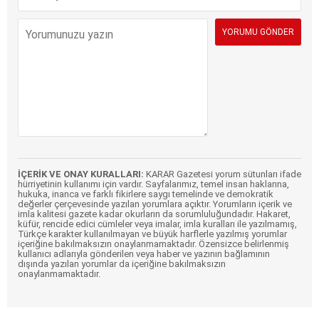
İÇERİK VE ONAY KURALLARI:
KARAR Gazetesi yorum sütunları ifade
hürriyetinin kullanımı için vardır. Sayfalarımız, temel insan haklarına,
hukuka, inanca ve farklı fikirlere saygı temelinde ve demokratik
değerler çerçevesinde yazılan yorumlara açıktır. Yorumların içerik ve
imla kalitesi gazete kadar okurların da sorumluluğundadır. Hakaret,
küfür, rencide edici cümleler veya imalar, imla kuralları ile yazılmamış,
Türkçe karakter kullanılmayan ve büyük harflerle yazılmış yorumlar
içeriğine bakılmaksızın onaylanmamaktadır. Özensizce belirlenmiş
kullanıcı adlarıyla gönderilen veya haber ve yazının bağlamının
dışında yazılan yorumlar da içeriğine bakılmaksızın
onaylanmamaktadır.