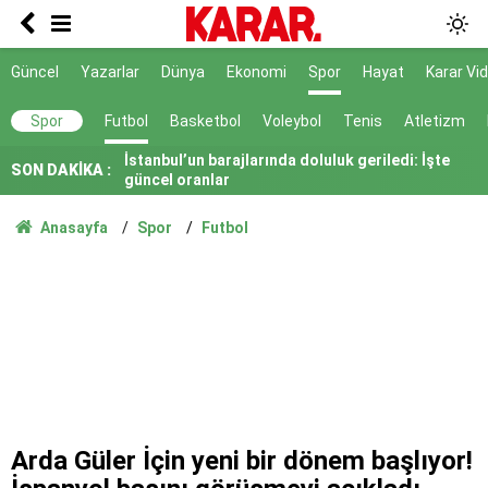
Uluslararası tecrübenin çok gerisinde
Güncel
Yazarlar
Dünya
Ekonomi
Spor
Hayat
Karar Vi
Hava sıcaklıkları düşüyor, yağmur geliyor
İstanbul’un barajlarında doluluk geriledi: İşte
Spor
Futbol
Basketbol
Voleybol
Tenis
Atletizm
güncel oranlar
SON DAKİKA :
Türkiye'den vize serbestisi için yeni adım
Anasayfa
Spor
Futbol
7 gün 7 gece hiç durmadan döndüler
YENİ Partili Günaydın'dan Beşikçioğlu'na tepki
Yeni YHT hattı 2028’de hizmete girecek
RTÜK’ten ATV’ye 8 milyon TL ceza
YENİ Parti Manisa İl Başkanı İlksen Özalper
Arda Güler İçin yeni bir dönem başlıyor!
tutuklandı