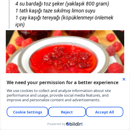
4 su bardağı toz şeker (yaklaşık 800 gram)
1 tatlı kaşığı taze sıkılmış limon suyu
1 çay kaşığı tereyağı (köpüklenmeyi önlemek
için)
HAZIRLANIŞI
Meyvelerin temizlenmesi:
Hassas yapısı
nedeniyle ahududuları ezmeden, süzgeç içinde