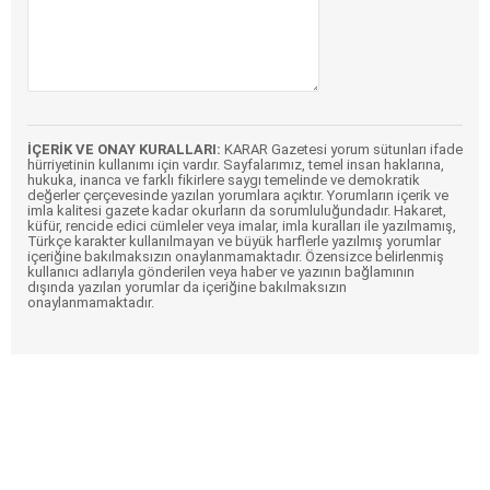
İÇERİK VE ONAY KURALLARI:
KARAR Gazetesi yorum sütunları ifade
hürriyetinin kullanımı için vardır. Sayfalarımız, temel insan haklarına,
hukuka, inanca ve farklı fikirlere saygı temelinde ve demokratik
değerler çerçevesinde yazılan yorumlara açıktır. Yorumların içerik ve
imla kalitesi gazete kadar okurların da sorumluluğundadır. Hakaret,
küfür, rencide edici cümleler veya imalar, imla kuralları ile yazılmamış,
Türkçe karakter kullanılmayan ve büyük harflerle yazılmış yorumlar
içeriğine bakılmaksızın onaylanmamaktadır. Özensizce belirlenmiş
kullanıcı adlarıyla gönderilen veya haber ve yazının bağlamının
dışında yazılan yorumlar da içeriğine bakılmaksızın
onaylanmamaktadır.