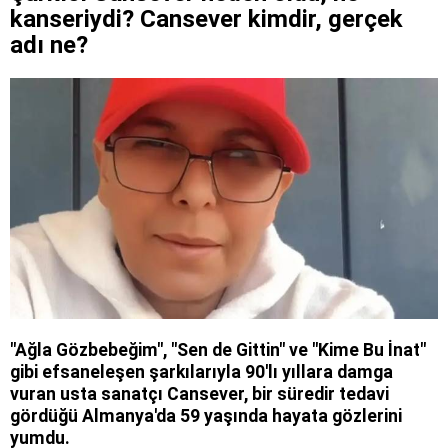
kanseriydi? Cansever kimdir, gerçek
adı ne?
"Ağla Gözbebeğim", "Sen de Gittin" ve "Kime Bu İnat"
gibi efsaneleşen şarkılarıyla 90'lı yıllara damga
vuran usta sanatçı Cansever, bir süredir tedavi
gördüğü Almanya'da 59 yaşında hayata gözlerini
yumdu.