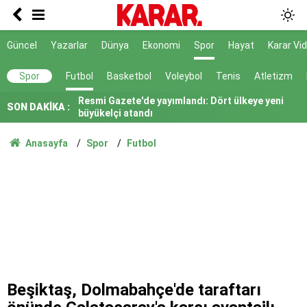
Gürlek: Çocuk adalet sistemimizi daha güçlü ve
caydırıcı hale getirdik
Emniyet Genel Müdürlüğüne 6 bin 250 kadro
Güncel
Yazarlar
Dünya
Ekonomi
Spor
Hayat
Karar Vi
ihdas edildi
Resmi Gazete'de yayımlandı: Dört ülkeye yeni
Spor
Futbol
Basketbol
Voleybol
Tenis
Atletizm
büyükelçi atandı
SON DAKİKA :
Turhan Çömez hakkında soruşturma
Öğrencilere af düzenlemesi Resmi Gazete'de
Anasayfa
Spor
Futbol
yayımlandı
Suça sürüklenen çocuklara ilişkin kanun teklifi
yasalaştı
Siyasi hesaplaşmayı ailelere kadar uzatmak
acizliktir
NATO’nun 5. maddesiyle aynı
Menderes Belediye Başkanı Çiçek görevden
uzaklaştırıldı
Beşiktaş, Dolmabahçe'de taraftarı