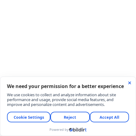
CANSEVER, İBO SHOW DÖNEMİ
Cansever'in Türkiye'deki kariyer sıçraması ve
milyonlarca kişi tarafından tanınması 1997 yılında
gerçekleşti. İbrahim Tatlıses'in sunduğu reyting
rekortmeni 'İbo Show' programına katılarak