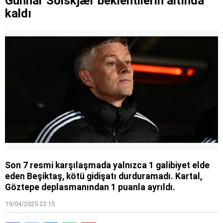
Gunnar Solskjær beklentilerin altında
kaldı
Son 7 resmi karşılaşmada yalnızca 1 galibiyet elde
eden Beşiktaş, kötü gidişatı durduramadı. Kartal,
Göztepe deplasmanından 1 puanla ayrıldı.
19/04/2025 22:15