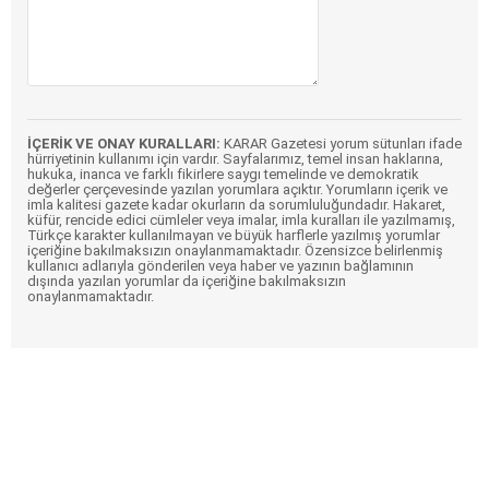
İÇERİK VE ONAY KURALLARI:
KARAR Gazetesi yorum sütunları ifade
hürriyetinin kullanımı için vardır. Sayfalarımız, temel insan haklarına,
hukuka, inanca ve farklı fikirlere saygı temelinde ve demokratik
değerler çerçevesinde yazılan yorumlara açıktır. Yorumların içerik ve
imla kalitesi gazete kadar okurların da sorumluluğundadır. Hakaret,
küfür, rencide edici cümleler veya imalar, imla kuralları ile yazılmamış,
Türkçe karakter kullanılmayan ve büyük harflerle yazılmış yorumlar
içeriğine bakılmaksızın onaylanmamaktadır. Özensizce belirlenmiş
kullanıcı adlarıyla gönderilen veya haber ve yazının bağlamının
dışında yazılan yorumlar da içeriğine bakılmaksızın
onaylanmamaktadır.