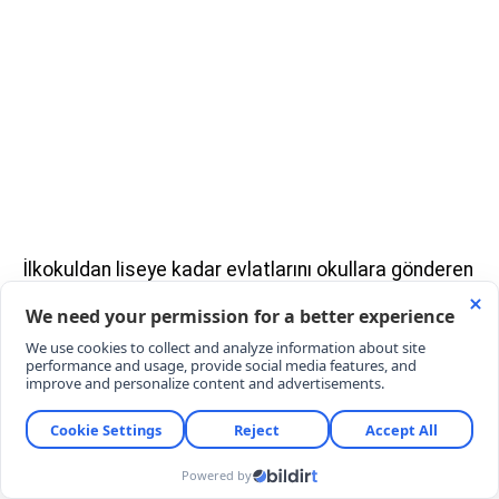
İlkokuldan liseye kadar evlatlarını okullara gönderen
milyonlarca velinin içini rahatlatacak tarihi karar
nihayet çıktı. Son dönemde okul çevrelerinde artan
riskler ve yaşanan üzücü saldırılar üzerine düğmeye
basan hükümet, yeni eğitim-öğretim yılında okul
güvenliğini en üst seviyeye çıkarıyor.
Artık okul kapılarında el dedektörüyle arama yapma
yetkisine sahip, emniyetle anlık irtibatta olan