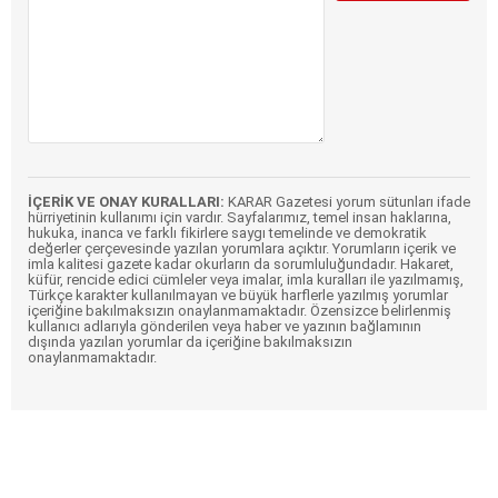
İÇERİK VE ONAY KURALLARI:
KARAR Gazetesi yorum sütunları ifade
hürriyetinin kullanımı için vardır. Sayfalarımız, temel insan haklarına,
hukuka, inanca ve farklı fikirlere saygı temelinde ve demokratik
değerler çerçevesinde yazılan yorumlara açıktır. Yorumların içerik ve
imla kalitesi gazete kadar okurların da sorumluluğundadır. Hakaret,
küfür, rencide edici cümleler veya imalar, imla kuralları ile yazılmamış,
Türkçe karakter kullanılmayan ve büyük harflerle yazılmış yorumlar
içeriğine bakılmaksızın onaylanmamaktadır. Özensizce belirlenmiş
kullanıcı adlarıyla gönderilen veya haber ve yazının bağlamının
dışında yazılan yorumlar da içeriğine bakılmaksızın
onaylanmamaktadır.