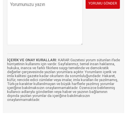
İÇERİK VE ONAY KURALLARI:
KARAR Gazetesi yorum sütunları ifade
hürriyetinin kullanımı için vardır. Sayfalarımız, temel insan haklarına,
hukuka, inanca ve farklı fikirlere saygı temelinde ve demokratik
değerler çerçevesinde yazılan yorumlara açıktır. Yorumların içerik ve
imla kalitesi gazete kadar okurların da sorumluluğundadır. Hakaret,
küfür, rencide edici cümleler veya imalar, imla kuralları ile yazılmamış,
Türkçe karakter kullanılmayan ve büyük harflerle yazılmış yorumlar
içeriğine bakılmaksızın onaylanmamaktadır. Özensizce belirlenmiş
kullanıcı adlarıyla gönderilen veya haber ve yazının bağlamının
dışında yazılan yorumlar da içeriğine bakılmaksızın
onaylanmamaktadır.