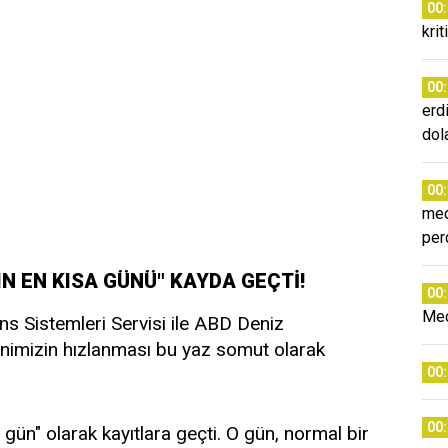
00
krit
00
erd
dol
00
med
per
LIN EN KISA GÜNÜ" KAYDA GEÇTİ!
00
Mec
s Sistemleri Servisi ile ABD Deniz
enimizin hızlanması bu yaz somut olarak
00
00
gün" olarak kayıtlara geçti. O gün, normal bir