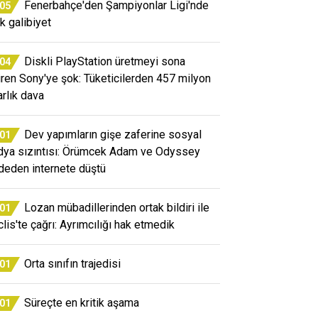
Fenerbahçe'den Şampiyonlar Ligi'nde
:05
ik galibiyet
Diskli PlayStation üretmeyi sona
:04
iren Sony'ye şok: Tüketicilerden 457 milyon
arlık dava
Dev yapımların gişe zaferine sosyal
:01
ya sızıntısı: Örümcek Adam ve Odyssey
deden internete düştü
Lozan mübadillerinden ortak bildiri ile
:01
lis'te çağrı: Ayrımcılığı hak etmedik
Orta sınıfın trajedisi
:01
Süreçte en kritik aşama
:01