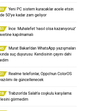
Yeni PC sistem kuracaklar acele etsin:
:03
de 50'ye kadar zam geliyor
İnce: Muhalefet 'nasıl olsa kazanıyoruz'
:51
avetine kapılmamalı
Murat Bakan'dan WhatsApp yazışmaları
:45
kında suç duyurusu: Kendisinin çayını dahi
edim
Realme telefonlar, Oppo'nun ColorOS
:31
yazılımı ile güncellenecek
Trabzon’da Salah’a coşkulu karşılama:
:18
lesini görmedim