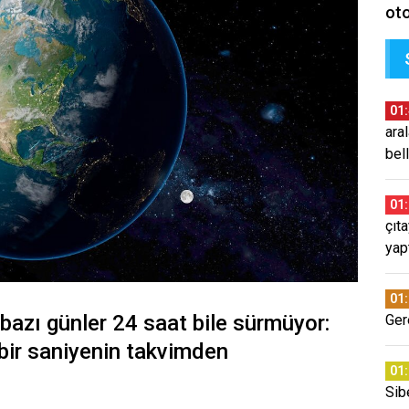
oto
01
ara
bell
01
çıt
yap
01
 bazı günler 24 saat bile sürmüyor:
Ger
z bir saniyenin takvimden
01
Sib