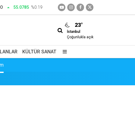
RO
55.0785
%0.19
23°
İstanbul
edim
Çoğunlukla açık
İLANLAR
KÜLTÜR SANAT
im