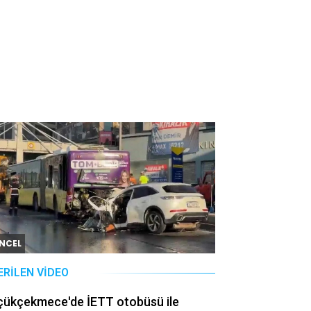
NCEL
ERILEN VIDEO
çükçekmece'de İETT otobüsü ile