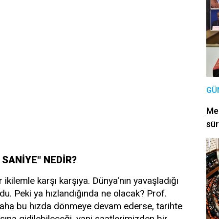
GÜ
Mec
sür
I SANİYE" NEDİR?
r ikilemle karşı karşıya. Dünya'nın yavaşladığı
u. Peki ya hızlandığında ne olacak? Prof.
daha bu hızda dönmeye devam ederse, tarihte
sına gidilebileceği, yani saatlerimizden bir