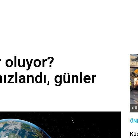
 oluyor?
ızlandı, günler
GÜ
ÖN
Kü