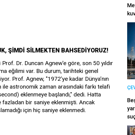
Met
kuv
K, ŞİMDİ SİLMEKTEN BAHSEDİYORUZ!
çi Prof. Dr. Duncan Agnew'e göre, son 50 yıldır
a eğilimi var. Bu durum, tarihteki genel
liyor. Prof. Agnew, "1972’ye kadar Dünya’nın
 ile astronomik zaman arasındaki farkı telafi
ÇE
p second) eklenmeye başlandı," dedi. Hatta
Be
e fazladan bir saniye eklenmişti. Ancak
yar
amadığı için hiç saniye eklenmedi.
suç