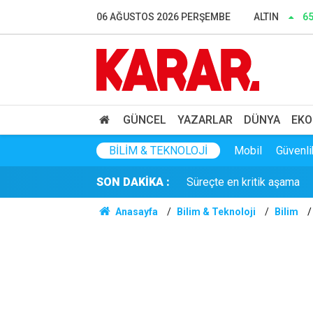
Dedetaş: Teşekkürler Üskü
06 AĞUSTOS 2026 PERŞEMBE
ALTIN
6
İnce: Muhalefet 'nasıl ols
Murat Bakan'dan WhatsApp
Lozan mübadillerinden orta
GÜNCEL
YAZARLAR
DÜNYA
EKO
Süreçte en kritik aşama
BILIM & TEKNOLOJI
Mobil
Güvenli
SON DAKİKA :
Gaziantep'te acı olay! 91 
Anasayfa
Bilim & Teknoloji
Bilim
Belediye kursunda öğrendi
Gazi ve şehit yakınlarına il