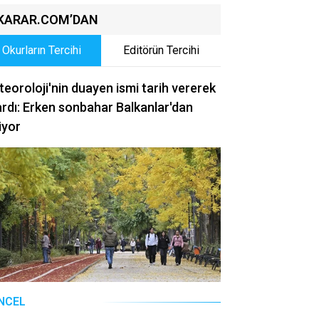
KARAR.COM’DAN
Okurların Tercihi
Editörün Tercihi
eoroloji'nin duayen ismi tarih vererek
rdı: Erken sonbahar Balkanlar'dan
iyor
NCEL