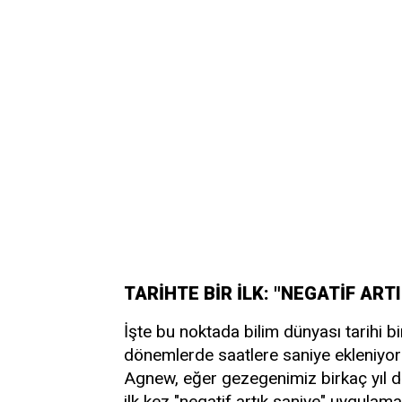
TARİHTE BİR İLK: "NEGATİF ART
İşte bu noktada bilim dünyası tarihi bi
dönemlerde saatlere saniye ekleniyord
Agnew, eğer gezegenimiz birkaç yıl 
ilk kez "negatif artık saniye" uygulama