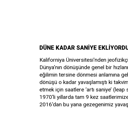
DÜNE KADAR SANİYE EKLİYORDU
Kaliforniya Üniversitesi'nden jeofizik
Dünya'nın dönüşünde genel bir hızlanm
eğilimin tersine dönmesi anlamına ge
dönüşü o kadar yavaşlamıştı ki takvim
etmek için saatlere ‘artı saniye’ (lea
1970'li yıllarda tam 9 kez saatlerimiz
2016'dan bu yana gezegenimiz yavaşl