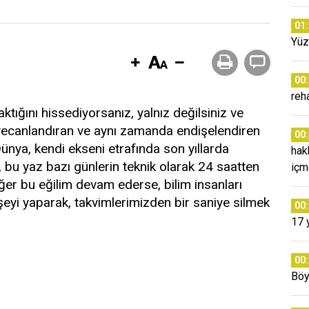
01
Yüz
00
reh
tığını hissediyorsanız, yalnız değilsiniz ve
heyecanlandıran ve aynı zamanda endişelendiren
00
nya, kendi ekseni etrafında son yıllarda
hak
 bu yaz bazı günlerin teknik olarak 24 saatten
içm
er bu eğilim devam ederse, bilim insanları
şeyi yaparak, takvimlerimizden bir saniye silmek
00
17 
00
Böy