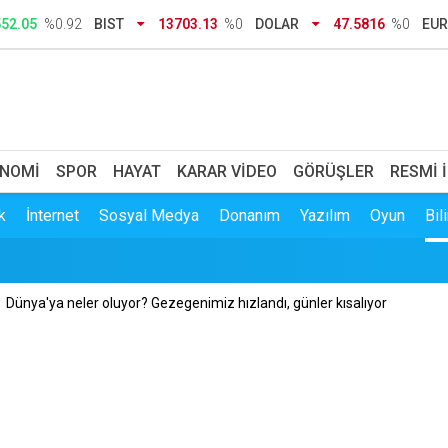
dar, tebrikler Sibel Başkanım
552.05
%0.92
BIST
13703.13
%0
DOLAR
47.5816
%0
EU
a kazanıyoruz' rehavetine kapılmamalı
 yazışmaları hakkında suç duyurusu: Kendisinin çayını dahi içm
k bildiri ile Meclis'te çağrı: Ayrımcılığı hak etmedik
NOMI
SPOR
HAYAT
KARAR VIDEO
GÖRÜŞLER
RESMI 
k
İnternet
Sosyal Medya
Donanım
Yazılım
Oyun
Bil
yaşındaki kadın yanarak hayatını kaybetti
Dünya'ya neler oluyor? Gezegenimiz hızlandı, günler kısalıyor
ği meslekle evini atölyeye dönüştürdü: Siparişlere yetişemiyor
işkin kanun teklifi kabul edildi