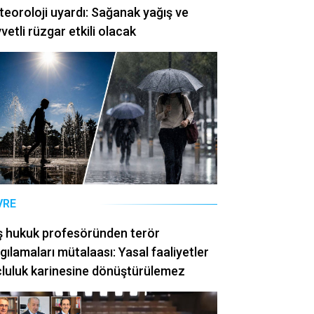
eoroloji uyardı: Sağanak yağış ve
vetli rüzgar etkili olacak
VRE
ş hukuk profesöründen terör
gılamaları mütalaası: Yasal faaliyetler
luluk karinesine dönüştürülemez