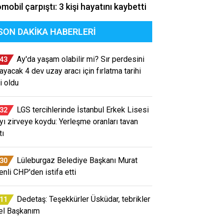
mobil çarpıştı: 3 kişi hayatını kaybetti
SON DAKIKA HABERLERI
Ay'da yaşam olabilir mi? Sır perdesini
:43
layacak 4 dev uzay aracı için fırlatma tarihi
i oldu
LGS tercihlerinde İstanbul Erkek Lisesi
:32
ayı zirveye koydu: Yerleşme oranları tavan
tı
Lüleburgaz Belediye Başkanı Murat
:30
enli CHP'den istifa etti
Dedetaş: Teşekkürler Üsküdar, tebrikler
:11
el Başkanım