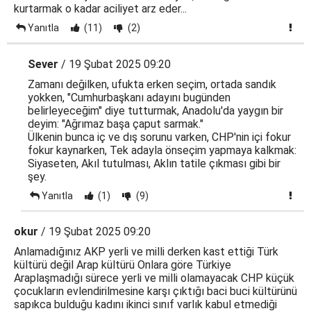
kurtarmak o kadar aciliyet arz eder...
Yanıtla
(11)
(2)
Sever
/ 19 Şubat 2025 09:20
Zamanı değilken, ufukta erken seçim, ortada sandık
yokken, "Cumhurbaşkanı adayını bugünden
belirleyeceğim" diye tutturmak, Anadolu'da yaygın bir
deyim: "Ağrımaz başa çaput sarmak."
Ülkenin bunca iç ve dış sorunu varken, CHP'nin içi fokur
fokur kaynarken, Tek adayla önseçim yapmaya kalkmak:
Siyaseten, Akıl tutulması, Aklın tatile çıkması gibi bir
şey.
Yanıtla
(1)
(9)
okur
/ 19 Şubat 2025 09:20
Anlamadığınız AKP yerli ve milli derken kast ettiği Türk
kültürü değil Arap kültürü Onlara göre Türkiye
Araplaşmadığı sürece yerli ve milli olamayacak CHP küçük
çocukların evlendirilmesine karşı çıktığı baci buci kültürünü
sapıkca bulduğu kadını ikinci sınıf varlık kabul etmediği