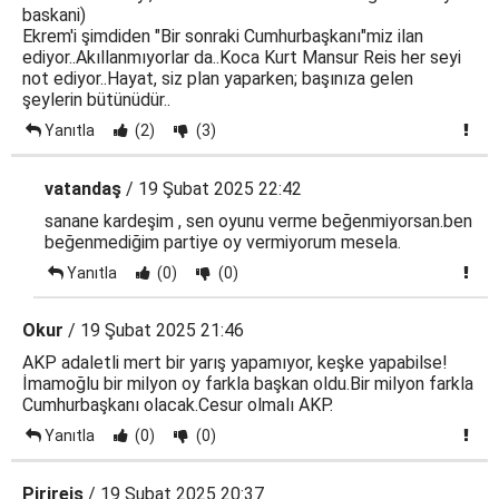
baskani)
Ekrem'i şimdiden "Bir sonraki Cumhurbaşkanı"miz ilan
ediyor..Akıllanmıyorlar da..Koca Kurt Mansur Reis her seyi
not ediyor..Hayat, siz plan yaparken; başınıza gelen
şeylerin bütünüdür..
Yanıtla
(2)
(3)
vatandaş
/ 19 Şubat 2025 22:42
sanane kardeşim , sen oyunu verme beğenmiyorsan.ben
beğenmediğim partiye oy vermiyorum mesela.
Yanıtla
(0)
(0)
Okur
/ 19 Şubat 2025 21:46
AKP adaletli mert bir yarış yapamıyor, keşke yapabilse!
İmamoğlu bir milyon oy farkla başkan oldu.Bir milyon farkla
Cumhurbaşkanı olacak.Cesur olmalı AKP.
Yanıtla
(0)
(0)
Pirireis
/ 19 Şubat 2025 20:37