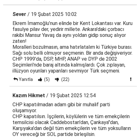
Sever
/ 19 Şubat 2025 10:02
Ekrem İmamoğlu’nun elinde bir Kent Lokantası var. Kuru
fasulye pilav der, yedirir millete. Ankara'daki çorbacı
rakibi Mansur Yavaş da aynı yoldan gidip sonuç alıyor
zaten!
Moralleri bozulmasın, ama hatırlatalım ki Türkiye burası.
Sağı solu belli olmuyor seçmenin. Bir anda değişiveriyor.
CHP 1999'da, DSP, MHP, ANAP ve DYP de 2002
Seçimleri'nde baraj altında kalmışlardı. Çok zıplayan,
illüzyon oyunları yapanları sevmiyor Türk seçmeni.
Yanıtla
(5)
(22)
Kazım Hikmet
/ 19 Şubat 2025 12:54
CHP kapatılmadan adam gibi bir muhalif parti
oluşamıyor.
CHP kapatılsın. İşçilerin, köylülerin ve tüm emekçilerin
temsilcisi olacak Caddebostan'dan, Çankaya"dan,
Karşıyaka'dan değil tüm emekçilerin ve tüm yoksulların
OY vereceği bir SOL partide birleşilsin.