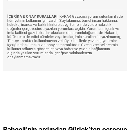
İÇERİK VE ONAY KURALLARI:
KARAR Gazetesi yorum sütunları ifade
hürriyetinin kullanımı için vardır. Sayfalarımız, temel insan haklarına,
hukuka, inanca ve farklı fikirlere saygı temelinde ve demokratik
değerler çerçevesinde yazılan yorumlara açıktır. Yorumların içerik ve
imla kalitesi gazete kadar okurların da sorumluluğundadır. Hakaret,
küfür, rencide edici cümleler veya imalar, imla kuralları ile yazılmamış,
Türkçe karakter kullanılmayan ve büyük harflerle yazılmış yorumlar
içeriğine bakılmaksızın onaylanmamaktadır. Özensizce belirlenmiş
kullanıcı adlarıyla gönderilen veya haber ve yazının bağlamının
dışında yazılan yorumlar da içeriğine bakılmaksızın
onaylanmamaktadır.
Bahçeli’nin ardından Gürlek’ten çerçeve