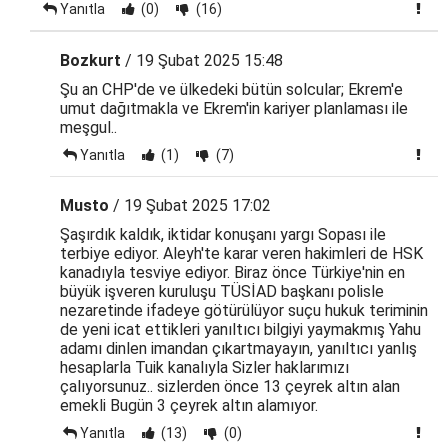
Yanıtla
(0)
(16)
Bozkurt
/ 19 Şubat 2025 15:48
Şu an CHP'de ve ülkedeki bütün solcular; Ekrem'e
umut dağıtmakla ve Ekrem'in kariyer planlaması ile
meşgul..
Yanıtla
(1)
(7)
Musto
/ 19 Şubat 2025 17:02
Şaşırdık kaldık, iktidar konuşanı yargı Sopası ile
terbiye ediyor. Aleyh'te karar veren hakimleri de HSK
kanadıyla tesviye ediyor. Biraz önce Türkiye'nin en
büyük işveren kuruluşu TÜSİAD başkanı polisle
nezaretinde ifadeye götürülüyor suçu hukuk teriminin
de yeni icat ettikleri yanıltıcı bilgiyi yaymakmış Yahu
adamı dinlen imandan çıkartmayayın, yanıltıcı yanlış
hesaplarla Tuik kanalıyla Sizler haklarımızı
çalıyorsunuz.. sizlerden önce 13 çeyrek altın alan
emekli Bugün 3 çeyrek altın alamıyor.
Yanıtla
(13)
(0)