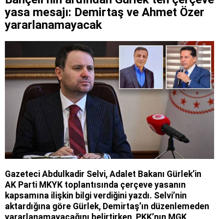
yasa mesajı: Demirtaş ve Ahmet Özer
yararlanamayacak
Gazeteci Abdulkadir Selvi, Adalet Bakanı Gürlek’in
AK Parti MKYK toplantısında çerçeve yasanın
kapsamına ilişkin bilgi verdiğini yazdı. Selvi’nin
aktardığına göre Gürlek, Demirtaş’ın düzenlemeden
yararlanamayacağını belirtirken, PKK’nın MGK