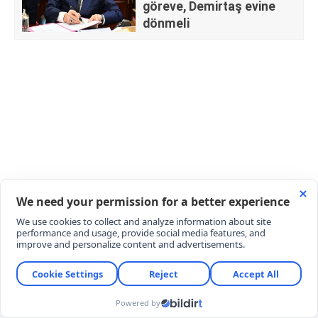
göreve, Demirtaş evine
dönmeli
GÜRLEK: DEMİRTAŞ BU YASADAN