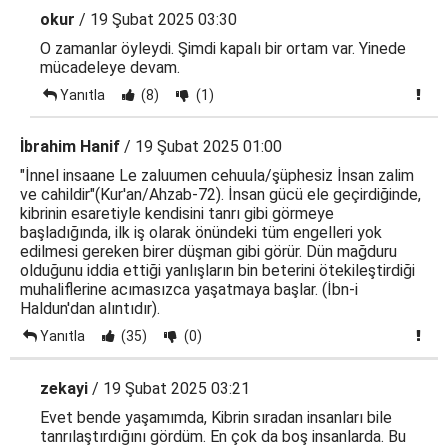
okur
/ 19 Şubat 2025 03:30
O zamanlar öyleydi. Şimdi kapalı bir ortam var. Yinede
mücadeleye devam.
Yanıtla
(8)
(1)
İbrahim Hanif
/ 19 Şubat 2025 01:00
"İnnel insaane Le zaluumen cehuula/şüphesiz İnsan zalim
ve cahildir"(Kur'an/Ahzab-72). İnsan gücü ele geçirdiğinde,
kibrinin esaretiyle kendisini tanrı gibi görmeye
başladığında, ilk iş olarak önündeki tüm engelleri yok
edilmesi gereken birer düşman gibi görür. Dün mağduru
olduğunu iddia ettiği yanlışların bin beterini ötekileştirdiği
muhaliflerine acımasızca yaşatmaya başlar. (İbn-i
Haldun'dan alıntıdır).
Yanıtla
(35)
(0)
zekayi
/ 19 Şubat 2025 03:21
Evet bende yaşamımda, Kibrin sıradan insanları bile
tanrılaştırdığını gördüm. En çok da boş insanlarda. Bu