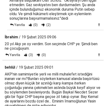
Almanya Başbakanı Olaf Scholz: "Ukrayna'yı ben işgal
etmedim. Gaz sevkiyatını ben durdurmadım. Şu anda
içinde bulunduğumuz ekonomik duruma Putin sebep
oldu. Ve şimdi hükümeti eleştirmek için eylemlerin
sonuçlarına başvurmamalısınız."dedi
Yanıtla
(0)
(2)
İbrahim
/ 19 Şubat 2025 09:06
20 yıl Akp ye oy verdim. Son seçimde CHP ye. Şimdi ben
ne çocuğuyum.
Yanıtla
(3)
(0)
behlül
/ 19 Şubat 2025 09:01
AKP'nin samimiyetle yerli ve milli muhalefet istediğini
inanan var mı?Bunları söylerken kamusal alanda başörtüsü
olmaz diyen küçük bir azınlığı karşı kampa iterken
çoğunluğu yanına çekmekten aslında büyük keyif alıyor ve
bu söylemden besleniyordu. Bugün Baykal Necdet Sezer
gibi bir figür CHP başına geçse zil takıp oynar. Bay Kemal
de ayarlarını bozdu özel de... Eminim İmamoğlunun Yasin
okuyabilmesi de irrite ediyordur.