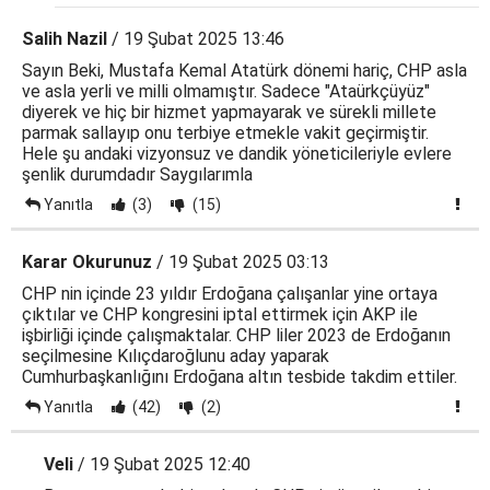
Salih Nazil
/ 19 Şubat 2025 13:46
Sayın Beki, Mustafa Kemal Atatürk dönemi hariç, CHP asla
ve asla yerli ve milli olmamıştır. Sadece "Ataürkçüyüz"
diyerek ve hiç bir hizmet yapmayarak ve sürekli millete
parmak sallayıp onu terbiye etmekle vakit geçirmiştir.
Hele şu andaki vizyonsuz ve dandik yöneticileriyle evlere
şenlik durumdadır Saygılarımla
Yanıtla
(3)
(15)
Karar Okurunuz
/ 19 Şubat 2025 03:13
CHP nin içinde 23 yıldır Erdoğana çalışanlar yine ortaya
çıktılar ve CHP kongresini iptal ettirmek için AKP ile
işbirliği içinde çalışmaktalar. CHP liler 2023 de Erdoğanın
seçilmesine Kılıçdaroğlunu aday yaparak
Cumhurbaşkanlığını Erdoğana altın tesbide takdim ettiler.
Yanıtla
(42)
(2)
Veli
/ 19 Şubat 2025 12:40