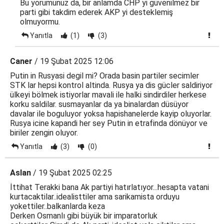
Bu yorumunuz da, bir anlamda CHP yi güvenilmez bir
parti gibi takdim ederek AKP yi desteklemiş
olmuyormu.
Yanıtla
(1)
(3)
Caner
/ 19 Şubat 2025 12:06
Putin in Rusyasi degil mi? Orada basin partiler secimler
STK lar hepsi kontrol altinda. Rusya ya dis gücler saldiriyor
ülkeyi bölmek istiyorlar mavali ile halki sindirdiler herkese
korku saldilar. susmayanlar da ya binalardan düsüyor
davalar ile boguluyor yoksa hapishanelerde kayip oluyorlar.
Rusya icine kapandi her sey Putin in etrafinda dönüyor ve
biriler zengin oluyor.
Yanıtla
(3)
(0)
Aslan
/ 19 Şubat 2025 02:25
İttihat Terakki bana Ak partiyi hatırlatıyor...hesapta vatani
kurtacaktilar..idealisttiler ama sarikamista orduyu
yokettiler..balkanlarda keza
Derken Osmanlı gibi büyük bir imparatorluk