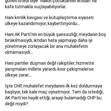
güven istedi diye "halkın çocuklarının iktidarı"na
kafa tutmakla suçlayabiliyorlar.
Hani kimlik kavgası ve kutuplaştırma siyaseti
ülkeye kazandırmıyor, kaybettiriyordu...
Hani AK Parti'nin en büyük şanssızlığı; meydanın boş
bırakılmasıydı, iktidarı hata yapmayıp daha iyi
yönetmeye zorlayacak bir ana muhalefetin
olmamasıydı...
Hani partiler düşman değil rakiptiler; hizmette
yarışmaları millete yarardı, kısır çekişmelerse
ülkeye zarar...
İşte CHP, muhalefet meydanını ilk kez doldurmaya
başlıyor, tek kale maç oynatmıyor. Tam da istediği,
AK Parti'nin hayâl ettiği, arayıp bulamadığı CHP bu
değil miydi?