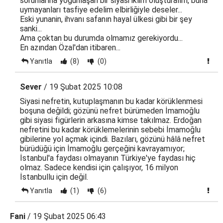
sorunlarına yoğunlaşan bir siyasi iklim oluşturalım, buna
uymayanları tasfiye edelim elbirliğiyle deseler...
Eski yunanin, ihvanı safanın hayal ülkesi gibi bir şey
sanki...
Ama çoktan bu durumda olmamız gerekiyordu...
En azından Özal'dan itibaren...
Yanıtla
(8)
(0)
Sever
/ 19 Şubat 2025 10:08
Siyasi nefretin, kutuplaşmanın bu kadar körüklenmesi
boşuna değildi; gözünü nefret bürümeden İmamoğlu
gibi siyasi figürlerin arkasına kimse takılmaz. Erdoğan
nefretini bu kadar körüklemelerinin sebebi İmamoğlu
gibilerine yol açmak içindi. Bazıları, gözünü hâlâ nefret
bürüdüğü için İmamoğlu gerçeğini kavrayamıyor;
İstanbul'a faydası olmayanın Türkiye'ye faydası hiç
olmaz. Sadece kendisi için çalışıyor, 16 milyon
İstanbullu için değil.
Yanıtla
(1)
(6)
Fani
/ 19 Şubat 2025 06:43