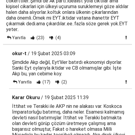
cokerttiler..Şimdi de Ak parti..idealist yola ciktilar ama
kişisel cikarlari için ülkeyi uçuruma suruklemeyi göze aldılar
halen daha alıyorlar..koltuk onlara ülkenin çıkarlarından
daha önemli..Örnek mi EYT..iktidar vatana ihanettir EYT
çıkarmak dedi.ama çıkardılar..ee..fazla söze gerek yok.EYT
yeter..
Yanıtla
(23)
(4)
okur-t
/ 19 Şubat 2025 03:09
Şimdide Akp değil, Eyt'liler batırdı ekonomiyi diyorlar.
Sanki Eyt oylarıyla iktidar ve CB olmamışlar gibi. İşte
Akp bu, yan cebime koy.
Yanıtla
(17)
(2)
Karar Okuru
/ 19 Şubat 2025 11:39
İttihat ve Terakki ile AKP nin ne alakası var. Koskoca
İmparatorluğu batırmış, daha neler. Esamesi kalmamış
devleti nasıl batırmışlar. İttihat ve Terakki batmakta
olan devleti görüp çözüm üretmeye çalışmış ama
başarısız olmuştur, Fakat o hareket olmasa Milli
Mücadele bu kadar tecrübeli olmazdı. Akp direk ülkeyi