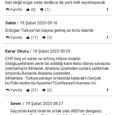
biat değil özgür irade dedikce de yerli milli sayılmayacak
Yanıtla
(8)
(1)
Sahin
/ 19 Şubat 2025 09:16
Erdoğan Türkıye"nin başına gelmiş en kötü liderdir.
Yanıtla
(11)
(3)
Karar Okuru
/ 19 Şubat 2025 00:39
CHP, beş yıl süren ve altmış milyon insanın
öldüğü,şehirlerin yerle bir edildiği kanlı ikinci dünya savaşına
sokmamıştır.Almanlar ,Anadolu üzerinden ruslara saldırmak
istiyordu,Ruslarda Anadolu üzerinden
Almanlara...Türkiye,savaşın ortasında kalacaktı.Gerçek
bu.Peki neden bu husumet?Cumhuriyeti kurması mı...
Yanıtla
(51)
(6)
Sever
/ 19 Şubat 2025 08:37
Gazze’nin katili İsrail ile ortak olan ABD’nin dengesiz