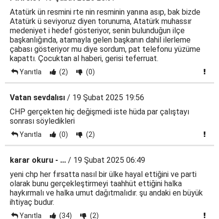
Atatürk ün resmini rte nin resminin yanına asıp, bak bizde
Atatürk ü seviyoruz diyen torunuma, Atatürk muhassır
medeniyet i hedef gösteriyor, senin bulunduğun ilçe
başkanlığında, atamayla gelen başkanın dahil ilerleme
çabası gösteriyor mu diye sordum, pat telefonu yüzüme
kapattı. Çocuktan al haberi, gerisi teferruat.
Yanıtla
(2)
(0)
Vatan sevdalısı
/ 19 Şubat 2025 19:56
CHP gerçekten hiç değişmedi iste hüda par çalıştayı
sonrası söyledikleri
Yanıtla
(0)
(2)
karar okuru - ...
/ 19 Şubat 2025 06:49
yeni chp her fırsatta nasıl bir ülke hayal ettiğini ve parti
olarak bunu gerçekleştirmeyi taahhüt ettiğini halka
haykırmalı ve halka umut dağıtmalıdır. şu andaki en büyük
ihtiyaç budur.
Yanıtla
(34)
(2)