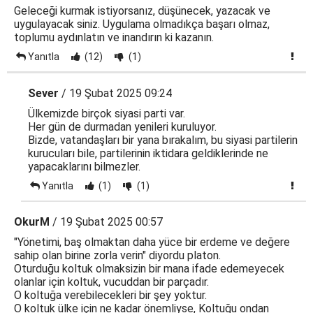
Geleceği kurmak istiyorsanız, düşünecek, yazacak ve
uygulayacak siniz. Uygulama olmadıkça başarı olmaz,
toplumu aydınlatın ve inandırın ki kazanın.
Yanıtla
(12)
(1)
Sever
/ 19 Şubat 2025 09:24
Ülkemizde birçok siyasi parti var.
Her gün de durmadan yenileri kuruluyor.
Bizde, vatandaşları bir yana bırakalım, bu siyasi partilerin
kurucuları bile, partilerinin iktidara geldiklerinde ne
yapacaklarını bilmezler.
Yanıtla
(1)
(1)
OkurM
/ 19 Şubat 2025 00:57
"Yönetimi, baş olmaktan daha yüce bir erdeme ve değere
sahip olan birine zorla verin" diyordu platon.
Oturduğu koltuk olmaksizin bir mana ifade edemeyecek
olanlar için koltuk, vucuddan bir parçadır.
O koltuğa verebilecekleri bir şey yoktur.
O koltuk ülke için ne kadar önemliyse, Koltuğu ondan