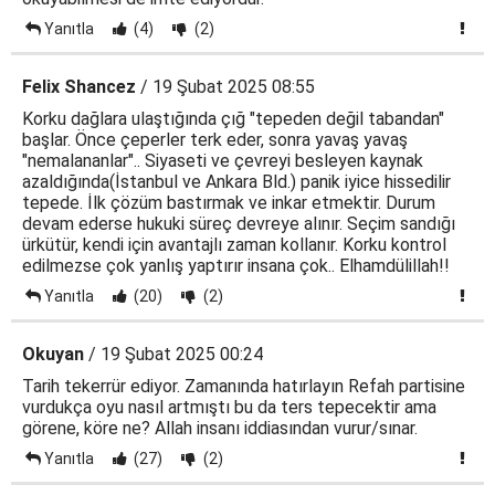
Yanıtla
(4)
(2)
Felix Shancez
/ 19 Şubat 2025 08:55
Korku dağlara ulaştığında çığ "tepeden değil tabandan"
başlar. Önce çeperler terk eder, sonra yavaş yavaş
"nemalananlar".. Siyaseti ve çevreyi besleyen kaynak
azaldığında(İstanbul ve Ankara Bld.) panik iyice hissedilir
tepede. İlk çözüm bastırmak ve inkar etmektir. Durum
devam ederse hukuki süreç devreye alınır. Seçim sandığı
ürkütür, kendi için avantajlı zaman kollanır. Korku kontrol
edilmezse çok yanlış yaptırır insana çok.. Elhamdülillah!!
Yanıtla
(20)
(2)
Okuyan
/ 19 Şubat 2025 00:24
Tarih tekerrür ediyor. Zamanında hatırlayın Refah partisine
vurdukça oyu nasıl artmıştı bu da ters tepecektir ama
görene, köre ne? Allah insanı iddiasından vurur/sınar.
Yanıtla
(27)
(2)