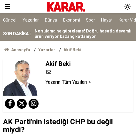
Ne sade ne çikolatalı!
Küresel gıda fiyatları temmuzda uçtu
Güncel
Yazarlar
Dünya
Ekonomi
Spor
Hayat
Karar Vi
Ne sulama ne gübreleme! Doğru hasatla devamlı
SON DAKİKA :
ürün veriyor kazanç katlanıyor
Ahbap’ın yönetimi kayyuma devredildi
Anasayfa
Yazarlar
Akif Beki
Üniversite kayıtları ne zaman başlıyor, ayın
Akif Beki
kaçında? 2026-2027 YKS e-Kayıt ekranı ve
üniversite kaydı için istenen belgeler
Yazarın Tüm Yazıları >
AK Parti'nin istediği CHP bu değil
miydi?