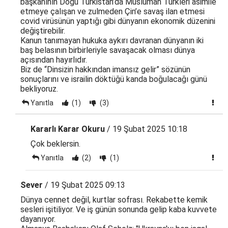
başkanının Doğu Türkistan’da Müslüman Türkleri asimile
etmeye çalışan ve zulmeden Çin’e savaş ilan etmesi
covid virüsünün yaptığı gibi dünyanın ekonomik düzenini
değiştirebilir.
Kanun tanımayan hukuka aykırı davranan dünyanın iki
baş belasının birbirleriyle savaşacak olması dünya
açısından hayırlıdır.
Biz de “Dinsizin hakkından imansız gelir” sözünün
sonuçlarını ve israilin döktüğü kanda boğulacağı günü
bekliyoruz.
Yanıtla
(1)
(3)
Kararlı Karar Okuru
/ 19 Şubat 2025 10:18
Çok beklersin.
Yanıtla
(2)
(1)
Sever
/ 19 Şubat 2025 09:13
Dünya cennet değil, kurtlar sofrası. Rekabette kemik
sesleri işitiliyor. Ve iş günün sonunda gelip kaba kuvvete
dayanıyor.