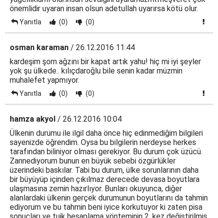
önemlidir uyaran insan olsun adetullah uyarırsa kötü olur.
Yanıtla
(0)
(0)
osman karaman
/ 26.12.2016 11:44
kardeşim şom ağzını bir kapat artık yahu! hiç mi iyi şeyler
yok şu ülkede.. kılıçdaroğlu bile senin kadar müzmin
muhalefet yapmıyor.
Yanıtla
(0)
(0)
hamza akyol
/ 26.12.2016 10:04
Ülkenin durumu ile ilgil daha önce hiç edinmediğim bilgileri
sayenizde öğrendim. Oysa bu bilgilerin nerdeyse herkes
tarafından biliniyor olması gerekiyor. Bu durum çok üzücü.
Zannediyorum bunun en büyük sebebi özgürlükler
üzerindeki baskılar. Tabi bu durum, ülke sorunlarının daha
bir büyüyüp içinden çıkılmaz derecede devasa boyutlara
ulaşmasına zemin hazırlıyor. Bunları okuyunca, diğer
alanlardaki ülkenin gerçek durumunun boyutlarını da tahmin
ediyorum ve bu tahmin beni iyice korkutuyor ki zaten pisa
sonuçları ve tuik hesaplama yönteminin 2. kez değiştirilmiş