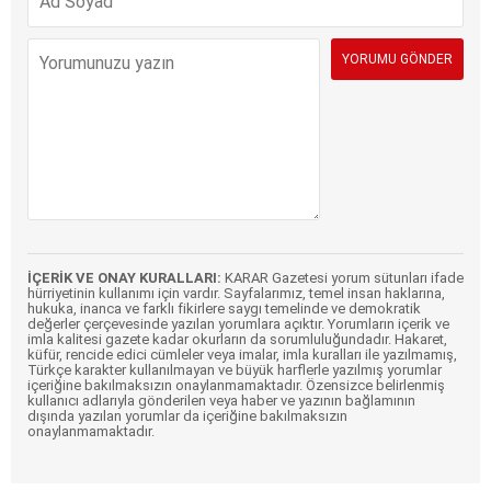
İÇERİK VE ONAY KURALLARI:
KARAR Gazetesi yorum sütunları ifade
hürriyetinin kullanımı için vardır. Sayfalarımız, temel insan haklarına,
hukuka, inanca ve farklı fikirlere saygı temelinde ve demokratik
değerler çerçevesinde yazılan yorumlara açıktır. Yorumların içerik ve
imla kalitesi gazete kadar okurların da sorumluluğundadır. Hakaret,
küfür, rencide edici cümleler veya imalar, imla kuralları ile yazılmamış,
Türkçe karakter kullanılmayan ve büyük harflerle yazılmış yorumlar
içeriğine bakılmaksızın onaylanmamaktadır. Özensizce belirlenmiş
kullanıcı adlarıyla gönderilen veya haber ve yazının bağlamının
dışında yazılan yorumlar da içeriğine bakılmaksızın
onaylanmamaktadır.