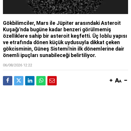
Gökbilimciler, Mars ile Jüpiter arasındaki Asteroit
Kuşağı'nda bugüne kadar benzeri görülmemiş
özelliklere sahip bir asteroit keşfetti. Üç loblu yapısı
ve etrafında dönen küçük uydusuyla dikkat çeken
gökcisminin, Güneş Sistemi'nin ilk dönemlerine dair
önemli ipuçları sunabileceği belirtiliyor.
06/08/2026 12:22