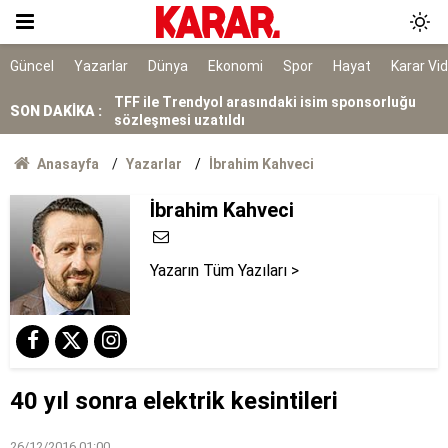
Anadolu Otoyolu'nun İstanbul istikameti trafiğe
kapatılacak
Balkondan düşen 16 yaşındaki Deniz hayatını
Güncel
Yazarlar
Dünya
Ekonomi
Spor
Hayat
Karar Vi
kaybetti
TFF ile Trendyol arasındaki isim sponsorluğu
SON DAKİKA :
sözleşmesi uzatıldı
Antalya kıyılarında mikroplastik alarmı
Anasayfa
Yazarlar
İbrahim Kahveci
İbrahim Kahveci
Üretimi arttı, tuz oranı düşürüldü!
Yazarın Tüm Yazıları >
40 yıl sonra elektrik kesintileri
26/12/2016 01:00