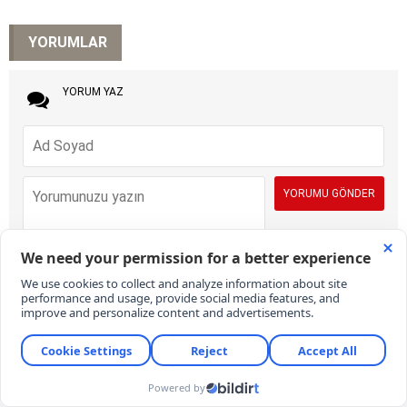
YORUMLAR
YORUM YAZ
İÇERİK VE ONAY KURALLARI:
KARAR Gazetesi yorum sütunları ifade
hürriyetinin kullanımı için vardır. Sayfalarımız, temel insan haklarına,
hukuka, inanca ve farklı fikirlere saygı temelinde ve demokratik