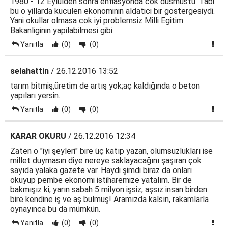
1980 - 12 Eylulden sonra enflasyonda cok dusmustu. Tabi
bu o yillarda kuculen ekonominin aldatici bir gostergesiydi.
Yani okullar olmasa cok iyi problemsiz Milli Egitim
Bakanliginin yapilabilmesi gibi.
Yanıtla
(0)
(0)
selahattin
/ 26.12.2016 13:52
tarım bitmiş,üretim de artış yok;aç kaldığında o beton
yapıları yersin.
Yanıtla
(0)
(0)
KARAR OKURU
/ 26.12.2016 12:34
Zaten o "iyi şeyleri" bire üç katıp yazan, olumsuzlukları ise
millet duymasın diye nereye saklayacağını şaşıran çok
sayıda yalaka gazete var. Haydi şimdi biraz da onları
okuyup pembe ekonomi istiharemize yatalım. Bir de
bakmışız ki, yarın sabah 5 milyon işsiz, aşsız insan birden
bire kendine iş ve aş bulmuş! Aramızda kalsın, rakamlarla
oynayınca bu da mümkün.
Yanıtla
(0)
(0)