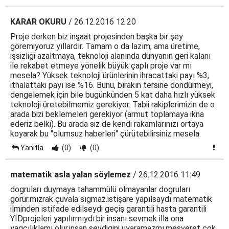
KARAR OKURU
/ 26.12.2016 12:20
Proje derken biz inşaat projesinden başka bir şey
göremiyoruz yıllardır. Tamam o da lazım, ama üretime,
işsizliği azaltmaya, teknoloji alanında dünyanın geri kalanı
ile rekabet etmeye yönelik büyük çaplı proje var mı
mesela? Yüksek teknoloji ürünlerinin ihracattaki payı %3,
ithalattaki payı ise %16. Bunu, bırakın tersine döndürmeyi,
dengelemek için bile bugünkünden 5 kat daha hızlı yüksek
teknoloji üretebilmemiz gerekiyor. Tabii rakiplerimizin de o
arada bizi beklemeleri gerekiyor (armut toplamaya ikna
ederiz belki). Bu arada siz de kendi rakamlarınızı ortaya
koyarak bu "olumsuz haberleri" çürütebilirsiniz mesela.
Yanıtla
(0)
(0)
matematik asla yalan söylemez
/ 26.12.2016 11:49
dogruları duymaya tahammülü olmayanlar dogruları
görür.mızrak çuvala sıgmaz.istişare yapılsaydı matematik
ilminden istifade edilseydi geçiş garantili hasta garantili
YİDprojeleri yapılırmıydı.bir insanı sevmek illa ona
yagcılıklamı olur.insan sevdigini uyaramazmı.meşveret çok