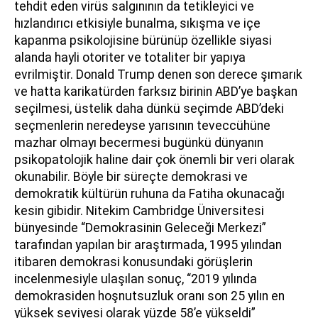
tehdit eden virüs salgınının da tetikleyici ve
hızlandırıcı etkisiyle bunalma, sıkışma ve içe
kapanma psikolojisine bürünüp özellikle siyasi
alanda hayli otoriter ve totaliter bir yapıya
evrilmiştir. Donald Trump denen son derece şımarık
ve hatta karikatürden farksız birinin ABD’ye başkan
seçilmesi, üstelik daha dünkü seçimde ABD’deki
seçmenlerin neredeyse yarısının teveccühüne
mazhar olmayı becermesi bugünkü dünyanın
psikopatolojik haline dair çok önemli bir veri olarak
okunabilir. Böyle bir süreçte demokrasi ve
demokratik kültürün ruhuna da Fatiha okunacağı
kesin gibidir. Nitekim Cambridge Üniversitesi
bünyesinde “Demokrasinin Geleceği Merkezi”
tarafından yapılan bir araştırmada, 1995 yılından
itibaren demokrasi konusundaki görüşlerin
incelenmesiyle ulaşılan sonuç, “2019 yılında
demokrasiden hoşnutsuzluk oranı son 25 yılın en
yüksek seviyesi olarak yüzde 58’e yükseldi”