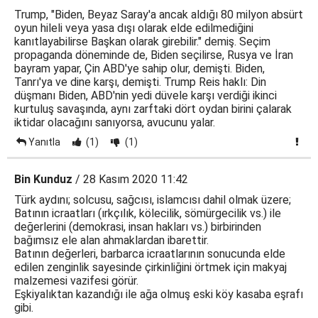
Trump, "Biden, Beyaz Saray'a ancak aldığı 80 milyon absürt
oyun hileli veya yasa dışı olarak elde edilmediğini
kanıtlayabilirse Başkan olarak girebilir." demiş. Seçim
propaganda döneminde de, Biden seçilirse, Rusya ve İran
bayram yapar, Çin ABD'ye sahip olur, demişti. Biden,
Tanrı'ya ve dine karşı, demişti. Trump Reis haklı: Din
düşmanı Biden, ABD'nin yedi düvele karşı verdiği ikinci
kurtuluş savaşında, aynı zarftaki dört oydan birini çalarak
iktidar olacağını sanıyorsa, avucunu yalar.
Yanıtla
(1)
(1)
Bin Kunduz
/ 28 Kasım 2020 11:42
Türk aydını; solcusu, sağcısı, islamcısı dahil olmak üzere;
Batının icraatları (ırkçılık, kölecilik, sömürgecilik vs.) ile
değerlerini (demokrasi, insan hakları vs.) birbirinden
bağımsız ele alan ahmaklardan ibarettir.
Batının değerleri, barbarca icraatlarının sonucunda elde
edilen zenginlik sayesinde çirkinliğini örtmek için makyaj
malzemesi vazifesi görür.
Eşkiyalıktan kazandığı ile ağa olmuş eski köy kasaba eşrafı
gibi.