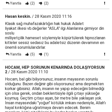
Yanıtla
(2)
(2)
Hasan keskin.
/ 28 Kasım 2020 11:16
Klasik sağ muhafazakârlığın hak hukuk Adalet
liyakat ilkesi vb.değerler "ASLA" ilgi Alanlarına girmiyor din
soslu
milliyetçilik hameset söylemiyle köpürtülerek hipnozlanan
kitleler sessiz sedasız bu adaletsiz düzenin devamının en
önemli sorumlularıdırlar.
Yanıtla
(5)
(1)
HOCAM, HEP SORUNUN KENARINDA DOLAŞIYORSUN
2
/ 28 Kasım 2020 11:10
Hocam, bal gibi biliyorsunuz, insanın mayasının sorunlu
olduğunu. Bazen değinir gibi oluyorsunuz ama deşmekten
korkar gibisiniz. Allah, insanın ne yapıp edeceğini bilmediği
için olsa gerek, ondan beklentisiyle ilgili çıtayı yükseğe
koymuş. Geçtim çıtayı aşan, bir metre bile yaklaşan yok.
İnsan mayasındaki "yoğun" kötülük imkanı nedeniyle, Allah'ı
hayal kırıklığına uğratmaya devam edecek. Benim