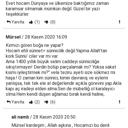
Evet hocam Dünyaya ve ülkemize baktığımız zaman
karamsar olmamak mümkün değil. Güzel bir yazı
teşekkürler.
Yanıtla
(1)
(0)
Mürsel
/ 28 Kasım 2020 16:09
Kırmızı gören boğa ne yapar?
Hocam ehli sünnet= sünnicilik değil.Yapma Allah'tan
kork.Sünni/ ciler var mı var.
Ama 1400 yıllık büyük selim caddeyi sünniciliğe
sıkıştırmayın! Derdin bölüp parçalamak mı? Yoksa sakat
kısmı iyileştirmek mi?" vela teziru..ayeti size sökmez mi
haşa.! O zaman kim sünnici, kimin davranış ve eylemi
yanlışsa, tek tek ele al değerlendir açıkla görevini yap.Akla
kapı aç iradeyi elden alma.Sen de mübelliğ ol karalayıcı
olma.Hem kendi düşen ağlamaz bırak kendi haline,.
Yanıtla
(2)
(6)
ali namlı
/ 28 Kasım 2020 20:50
Mürsel kardeşim ; Allah aşkına , Hocamızı bu denli