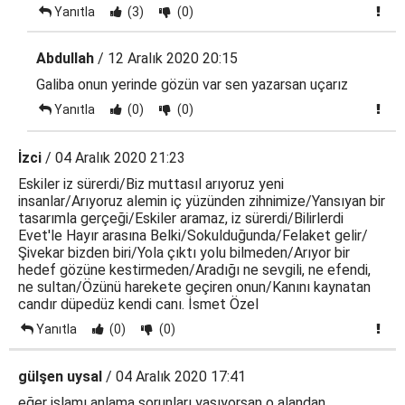
Yanıtla
(3)
(0)
Abdullah
/ 12 Aralık 2020 20:15
Galiba onun yerinde gözün var sen yazarsan uçarız
Yanıtla
(0)
(0)
İzci
/ 04 Aralık 2020 21:23
Eskiler iz sürerdi/Biz muttasıl arıyoruz yeni
insanlar/Arıyoruz alemin iç yüzünden zihnimize/Yansıyan bir
tasarımla gerçeği/Eskiler aramaz, iz sürerdi/Bilirlerdi
Evet'le Hayır arasına Belki/Sokulduğunda/Felaket gelir/
Şivekar bizden biri/Yola çıktı yolu bilmeden/Arıyor bir
hedef gözüne kestirmeden/Aradığı ne sevgili, ne efendi,
ne sultan/Özünü harekete geçiren onun/Kanını kaynatan
candır düpedüz kendi canı. İsmet Özel
Yanıtla
(0)
(0)
gülşen uysal
/ 04 Aralık 2020 17:41
eğer islamı anlama sorunları yaşıyorsan o alandan