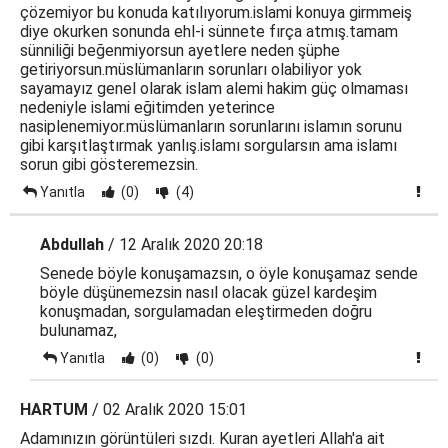
çözemiyor bu konuda katılıyorum.islami konuya girmmeiş
diye okurken sonunda ehl-i sünnete fırça atmış.tamam
sünniliği beğenmiyorsun ayetlere neden şüphe
getiriyorsun.müslümanların sorunları olabiliyor yok
sayamayız genel olarak islam alemi hakim güç olmaması
nedeniyle islami eğitimden yeterince
nasiplenemiyor.müslümanların sorunlarını islamın sorunu
gibi karşıtlaştırmak yanlış.islamı sorgularsın ama islamı
sorun gibi gösteremezsin.
Yanıtla
(0)
(4)
Abdullah
/ 12 Aralık 2020 20:18
Senede böyle konuşamazsın, o öyle konuşamaz sende
böyle düşünemezsin nasıl olacak güzel kardeşim
konuşmadan, sorgulamadan eleştirmeden doğru
bulunamaz,
Yanıtla
(0)
(0)
HARTUM
/ 02 Aralık 2020 15:01
Adamınızın görüntüleri sızdı. Kuran ayetleri Allah'a ait