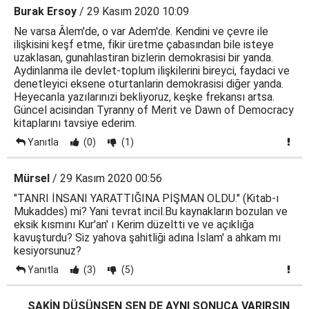
Burak Ersoy
/ 29 Kasım 2020 10:09
Ne varsa Âlem'de, o var Adem'de. Kendini ve çevre ile
ilişkisini keşf etme, fikir üretme çabasından bile isteye
uzaklasan, gunahlastiran bizlerin demokrasisi bir yanda.
Aydinlanma ile devlet-toplum ilişkilerini bireyci, faydaci ve
denetleyici eksene oturtanlarin demokrasisi diğer yanda.
Heyecanla yazılarınızi bekliyoruz, keşke frekansı artsa.
Güncel acisindan Tyranny of Merit ve Dawn of Democracy
kitaplarını tavsiye ederim.
Yanıtla
(0)
(1)
Mürsel
/ 29 Kasım 2020 00:56
"TANRI İNSANI YARATTIĞINA PİŞMAN OLDU." (Kitab-ı
Mukaddes) mi? Yani tevrat incil.Bu kaynakların bozulan ve
eksik kısmını Kur'an' ı Kerim düzeltti ve ve açıklığa
kavuşturdu? Siz yahova şahitliği adına İslam' a ahkam mı
kesiyorsunuz?
Yanıtla
(3)
(5)
SAKİN DÜŞÜNSEN SEN DE AYNI SONUCA VARIRSIN