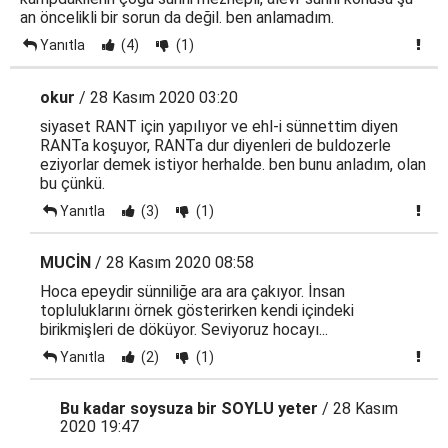
an öncelikli bir sorun da değil. ben anlamadım.
Yanıtla
(4)
(1)
okur
/ 28 Kasım 2020 03:20
siyaset RANT için yapılıyor ve ehl-i sünnettim diyen
RANTa koşuyor, RANTa dur diyenleri de buldozerle
eziyorlar demek istiyor herhalde. ben bunu anladım, olan
bu çünkü.
Yanıtla
(3)
(1)
MUCİN
/ 28 Kasım 2020 08:58
Hoca epeydir sünniliğe ara ara çakıyor. İnsan
topluluklarını örnek gösterirken kendi içindeki
birikmişleri de döküyor. Seviyoruz hocayı...
Yanıtla
(2)
(1)
Bu kadar soysuza bir SOYLU yeter
/ 28 Kasım
2020 19:47