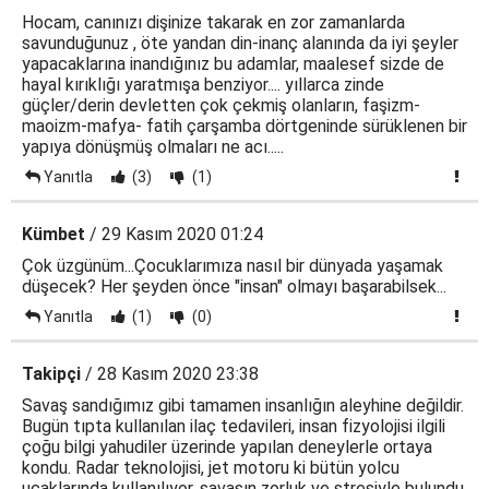
Hocam, canınızı dişinize takarak en zor zamanlarda
savunduğunuz , öte yandan din-inanç alanında da iyi şeyler
yapacaklarına inandığınız bu adamlar, maalesef sizde de
hayal kırıklığı yaratmışa benziyor.... yıllarca zinde
güçler/derin devletten çok çekmiş olanların, faşizm-
maoizm-mafya- fatih çarşamba dörtgeninde sürüklenen bir
yapıya dönüşmüş olmaları ne acı.....
Yanıtla
(3)
(1)
Kümbet
/ 29 Kasım 2020 01:24
Çok üzgünüm...Çocuklarımıza nasıl bir dünyada yaşamak
düşecek? Her şeyden önce "insan" olmayı başarabilsek...
Yanıtla
(1)
(0)
Takipçi
/ 28 Kasım 2020 23:38
Savaş sandığımız gibi tamamen insanlığın aleyhine değildir.
Bugün tıpta kullanılan ilaç tedavileri, insan fizyolojisi ilgili
çoğu bilgi yahudiler üzerinde yapılan deneylerle ortaya
kondu. Radar teknolojisi, jet motoru ki bütün yolcu
uçaklarında kullanılıyor, savaşın zorluk ve stresiyle bulundu.