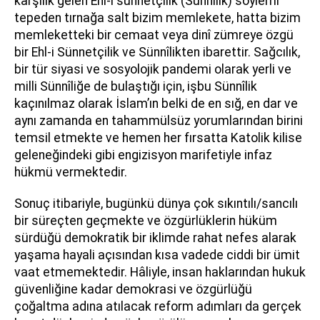
karşılık gelen Ehl-i sünnetçilik (Sünnîlik) söylemi
tepeden tırnağa salt bizim memlekete, hatta bizim
memleketteki bir cemaat veya dinî zümreye özgü
bir Ehl-i Sünnetçilik ve Sünnîlikten ibarettir. Sağcılık,
bir tür siyasi ve sosyolojik pandemi olarak yerli ve
milli Sünnîliğe de bulaştığı için, işbu Sünnîlik
kaçınılmaz olarak İslam’ın belki de en sığ, en dar ve
aynı zamanda en tahammülsüz yorumlarından birini
temsil etmekte ve hemen her fırsatta Katolik kilise
geleneğindeki gibi engizisyon marifetiyle infaz
hükmü vermektedir.
Sonuç itibariyle, bugünkü dünya çok sıkıntılı/sancılı
bir süreçten geçmekte ve özgürlüklerin hüküm
sürdüğü demokratik bir iklimde rahat nefes alarak
yaşama hayali açısından kısa vadede ciddi bir ümit
vaat etmemektedir. Hâliyle, insan haklarından hukuk
güvenliğine kadar demokrasi ve özgürlüğü
çoğaltma adına atılacak reform adımları da gerçek