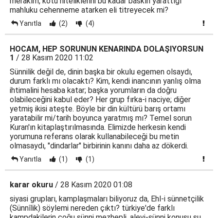
merakım, kötü niteliklerini bu kadar baskın yarattığı
mahluku cehenneme atarken eli titreyecek mi?
Yanıtla
(2)
(4)
HOCAM, HEP SORUNUN KENARINDA DOLAŞIYORSUN
1
/ 28 Kasım 2020 11:02
Sünnilik değil de, dinin başka bir okulu egemen olsaydı,
durum farklı mı olacaktı? Kim, kendi inancının yanlış olma
ihtimalini hesaba katar; başka yorumların da doğru
olabileceğini kabul eder? Her grup fırka-i naciye; diğer
yetmiş ikisi ateşte. Böyle bir din kültürü barış ortamı
yaratabilir mi/tarih boyunca yaratmış mı? Temel sorun
Kuran'ın kitaplaştırılmasında. Elimizde herkesin kendi
yorumuna referans olarak kullanabileceği bu metin
olmasaydı, "dindarlar" birbirinin kanını daha az dökerdi.
Yanıtla
(1)
(1)
karar okuru
/ 28 Kasım 2020 01:08
siyasi grupları, kamplaşmaları biliyoruz da, Ehl-i sünnetçilik
(Sünnîlik) söylemi nereden çıktı? türkiye'de farklı
kampdakilerin çoğu sünni mezhepli, alevi-sünni konusu şu