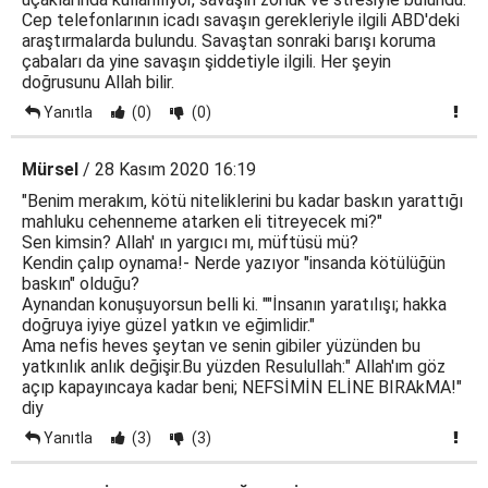
Cep telefonlarının icadı savaşın gerekleriyle ilgili ABD'deki
araştırmalarda bulundu. Savaştan sonraki barışı koruma
çabaları da yine savaşın şiddetiyle ilgili. Her şeyin
doğrusunu Allah bilir.
Yanıtla
(0)
(0)
Mürsel
/ 28 Kasım 2020 16:19
"Benim merakım, kötü niteliklerini bu kadar baskın yarattığı
mahluku cehenneme atarken eli titreyecek mi?"
Sen kimsin? Allah' ın yargıcı mı, müftüsü mü?
Kendin çalıp oynama!- Nerde yazıyor "insanda kötülüğün
baskın" olduğu?
Aynandan konuşuyorsun belli ki. ""İnsanın yaratılışı; hakka
doğruya iyiye güzel yatkın ve eğimlidir."
Ama nefis heves şeytan ve senin gibiler yüzünden bu
yatkınlık anlık değişir.Bu yüzden Resulullah:" Allah'ım göz
açıp kapayıncaya kadar beni; NEFSİMİN ELİNE BIRAkMA!"
diy
Yanıtla
(3)
(3)