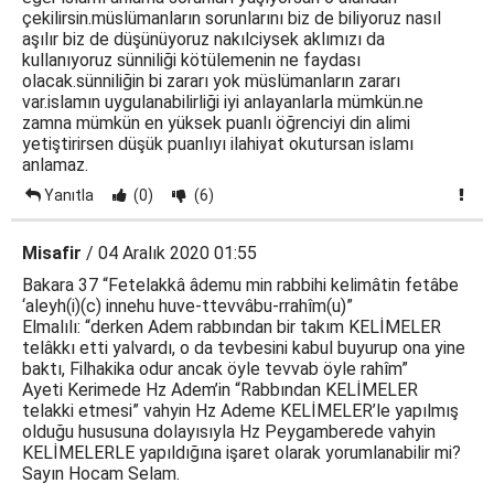
çekilirsin.müslümanların sorunlarını biz de biliyoruz nasıl
aşılır biz de düşünüyoruz nakılciysek aklımızı da
kullanıyoruz sünniliği kötülemenin ne faydası
olacak.sünniliğin bi zararı yok müslümanların zararı
var.islamın uygulanabilirliği iyi anlayanlarla mümkün.ne
zamna mümkün en yüksek puanlı öğrenciyi din alimi
yetiştirirsen düşük puanlıyı ilahiyat okutursan islamı
anlamaz.
Yanıtla
(0)
(6)
Misafir
/ 04 Aralık 2020 01:55
Bakara 37 “Fetelakkâ âdemu min rabbihi kelimâtin fetâbe
‘aleyh(i)(c) innehu huve-ttevvâbu-rrahîm(u)”
Elmalılı: “derken Adem rabbından bir takım KELİMELER
telâkkı etti yalvardı, o da tevbesini kabul buyurup ona yine
baktı, Filhakika odur ancak öyle tevvab öyle rahîm”
Ayeti Kerimede Hz Adem’in “Rabbından KELİMELER
telakki etmesi” vahyin Hz Ademe KELİMELER’le yapılmış
olduğu hususuna dolayısıyla Hz Peygamberede vahyin
KELİMELERLE yapıldığına işaret olarak yorumlanabilir mi?
Sayın Hocam Selam.