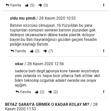
Yanıtla
(5)
(3)
oldu mu şimdi
/ 28 Kasım 2020 10:53
Batının sözcüsü olmuşsun. 16.Yüzyıldan bu yana
toplumları sömüren semiren batının yüzünden gök
deliniyor okyanusların dibine kadar plastik doluyor
bayım.bu Batı hayranlığınızı gözden geçirin.fesadın
pisliğin kaynağı Batıdır.
Yanıtla
(2)
(7)
okur
/ 28 Kasım 2020 12:56
sadece bati degil japonya kore taiwan avystralya
yeni zelanda vs. hepsi bize yillarca fark attilar. akil
bilim teknoloji ozgurluk adalet nerede ise oraya
aşığım.
Yanıtla
(2)
(2)
BEYAZ SARAY'A GİRMEK O KADAR KOLAY MI?
/ 28
Kasım 2020 11:53