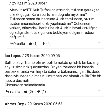
/ 29 Kasım 2020 09:47
Mezkur AYET Nuh Tufanı anlatısında, tufanın gerekçesi
olarak geçer. Kuran bu tufanı doğrulamıyor mu?
Tufandan sonra da insanlara Allah tarafından, bıktım
sizden muamelesi/helak yapılmadı mı? Cehennem
varken, dünyadaki her bir helak Allah'ın hayal kırıklığına
uğradığından ceza gününü bekleyemediğinin ifadesi
değil mi?
Yanıtla
(1)
(4)
İsa topcu
/ 29 Kasım 2020 09:05
Salt önzeyi Trump olarak belirlemekde şimdilik bir kazanç
sayılır sizin bakış açınızdan. Bir yeni zelenda bir kanada
basbakanlarida var hayata daha iyi bakmamız için . Bizdede
daha iyisi neden olmasın. Umut hep var olmalı ve BizEde bir
nebze düşmeli.
Giresun'dan selamlarımla
Yanıtla
(0)
(1)
Ahmet Bey
/ 29 Kasım 2020 06:53