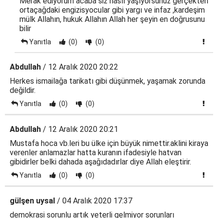
Merak ediyorum acaba siz nasıl yaşıyorsunuz gerçekten
ortaçağdaki engizisyocular gibi yargı ve infaz ,kardeşim
mülk Allahın, hukuk Allahın Allah her şeyin en doğrusunu
bilir
Yanıtla
(0)
(0)
Abdullah
/ 12 Aralık 2020 20:22
Herkes ismailağa tarikatı gibi düşünmek, yaşamak zorunda
değildir.
Yanıtla
(0)
(0)
Abdullah
/ 12 Aralık 2020 20:21
Mustafa hoca vb.leri bu ülke için büyük nimettir.aklini kiraya
verenler anlamazlar hatta kuranın ifadesiyle hatvan
gibidirler belki dahada aşağıdadırlar diye Allah eleştirir.
Yanıtla
(0)
(0)
gülşen uysal
/ 04 Aralık 2020 17:37
demokrasi sorunlu artık yeterli gelmiyor sorunları