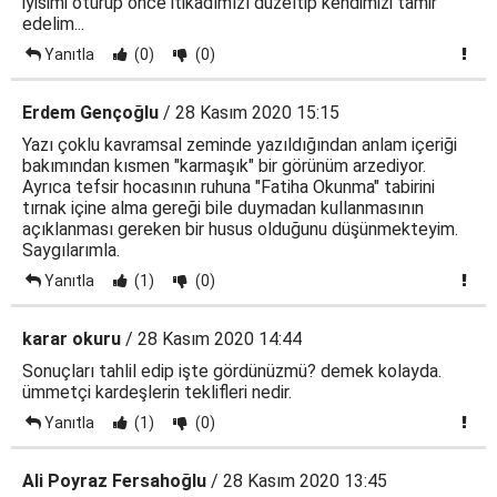
iyisimi oturup önce itikadımızı düzeltip kendimizi tamir
edelim...
Yanıtla
(0)
(0)
Erdem Gençoğlu
/ 28 Kasım 2020 15:15
Yazı çoklu kavramsal zeminde yazıldığından anlam içeriği
bakımından kısmen "karmaşık" bir görünüm arzediyor.
Ayrıca tefsir hocasının ruhuna "Fatiha Okunma" tabirini
tırnak içine alma gereği bile duymadan kullanmasının
açıklanması gereken bir husus olduğunu düşünmekteyim.
Saygılarımla.
Yanıtla
(1)
(0)
karar okuru
/ 28 Kasım 2020 14:44
Sonuçları tahlil edip işte gördünüzmü? demek kolayda.
ümmetçi kardeşlerin teklifleri nedir.
Yanıtla
(1)
(0)
Ali Poyraz Fersahoğlu
/ 28 Kasım 2020 13:45