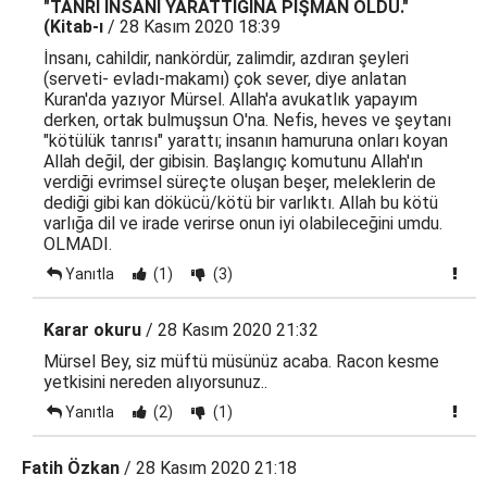
"TANRI İNSANI YARATTIĞINA PİŞMAN OLDU."
(Kitab-ı
/ 28 Kasım 2020 18:39
İnsanı, cahildir, nankördür, zalimdir, azdıran şeyleri
(serveti- evladı-makamı) çok sever, diye anlatan
Kuran'da yazıyor Mürsel. Allah'a avukatlık yapayım
derken, ortak bulmuşsun O'na. Nefis, heves ve şeytanı
"kötülük tanrısı" yarattı; insanın hamuruna onları koyan
Allah değil, der gibisin. Başlangıç komutunu Allah'ın
verdiği evrimsel süreçte oluşan beşer, meleklerin de
dediği gibi kan dökücü/kötü bir varlıktı. Allah bu kötü
varlığa dil ve irade verirse onun iyi olabileceğini umdu.
OLMADI.
Yanıtla
(1)
(3)
Karar okuru
/ 28 Kasım 2020 21:32
Mürsel Bey, siz müftü müsünüz acaba. Racon kesme
yetkisini nereden alıyorsunuz..
Yanıtla
(2)
(1)
Fatih Özkan
/ 28 Kasım 2020 21:18