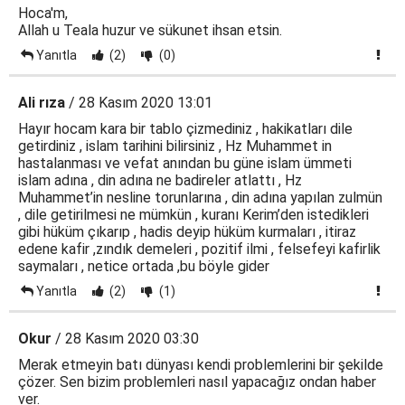
Hoca'm,
Allah u Teala huzur ve sükunet ihsan etsin.
Yanıtla
(2)
(0)
Ali rıza
/ 28 Kasım 2020 13:01
Hayır hocam kara bir tablo çizmediniz , hakikatları dile
getirdiniz , islam tarihini bilirsiniz , Hz Muhammet in
hastalanması ve vefat anından bu güne islam ümmeti
islam adına , din adına ne badireler atlattı , Hz
Muhammet’in nesline torunlarına , din adına yapılan zulmün
, dile getirilmesi ne mümkün , kuranı Kerim’den istedikleri
gibi hüküm çıkarıp , hadis deyip hüküm kurmaları , itiraz
edene kafir ,zındık demeleri , pozitif ilmi , felsefeyi kafirlik
saymaları , netice ortada ,bu böyle gider
Yanıtla
(2)
(1)
Okur
/ 28 Kasım 2020 03:30
Merak etmeyin batı dünyası kendi problemlerini bir şekilde
çözer. Sen bizim problemleri nasıl yapacağız ondan haber
ver.