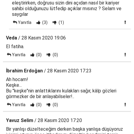
eleştirirken, doğrusu sizin dini açıdan nasıl bir kariyer
sahibi olduğunuzu lütfedip açıklar mısınız ? Selam ve
saygılar
Yanıtla
(3)
(1)
Veda
/ 28 Kasım 2020 19:06
El fatiha.
Yanıtla
(0)
(0)
İbrahim Erdoğan
/ 28 Kasım 2020 17:23
Ah hocam!
Keşke...
Bu "keşke"nin anlattıklarını kulakları sağır, kâlp gözleri
görmezker de bir anlayabilseler!..
Yanıtla
(0)
(0)
Yavuz Selim
/ 28 Kasım 2020 17:20
Bir yanlışı düzelteceğim derken başka yanlışa düşüyoruz