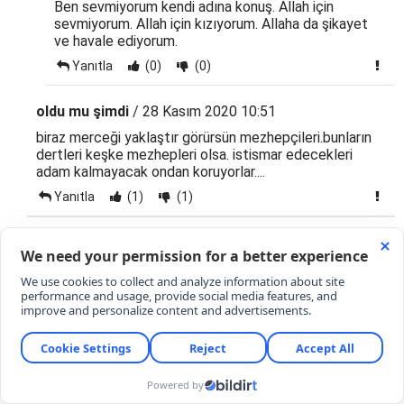
Ben sevmiyorum kendi adına konuş. Allah için
sevmiyorum. Allah için kızıyorum. Allaha da şikayet
ve havale ediyorum.
Yanıtla
(0)
(0)
oldu mu şimdi
/ 28 Kasım 2020 10:51
biraz merceği yaklaştır görürsün mezhepçileri.bunların
dertleri keşke mezhepleri olsa. istismar edecekleri
adam kalmayacak ondan koruyorlar....
Yanıtla
(1)
(1)
cut
/ 28 Kasım 2020 10:32
İnsanlığa asıl tehtid bu saydığınız kavramları diline dolamış
ülkelerden gelmektedir.Ne demokrasi ne özgürlük ne
haklar..Bunların hepsinin içi boşaltılıp yalancı dolma haline
getirilmiştir. Geriden gitmektesiniz ve bu yapıştığınız bu
yalancı dolmaları gerçek sanarak yutmaktasınız. Tad alma
duygunuz dumura uğramış da ondan.
Yanıtla
(5)
(0)