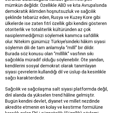
mümkün değildir. Özellikle ABD ve kıta Avrupa’sında
demokratik iklimden hoşnutsuzluk ve sağcılık
şeklinde tebarüz eden, Rusya ve Kuzey Kore gibi
ülkelerde ise zaten fıtrî özellik gibi kendini gösteren
otoriterlik ve totaliterlik kültüründen az çok
nasiplenmediğimizi söylemek kanımca safdillik
olur. Nitekim günümüz Türkiye’sindeki hâkim siyasi
söylemin dili de tam anlamıyla “millî” bir dildir.
Burada söz konusu olan “millîlik” vasfının sıkı
sağcılıkla müradif olduğu söylenebilir. Öte yandan,
kendilerini sosyal demokrat olarak tanımlayan
siyasi çevrelerin kullandığı dil ve üslup da kesinlikle
sağcı karakterdedir.
Sağcılık ve sağcılaşma salt siyasi platformda değil,
dinî alanda da yükselen trend hâline gelmiştir.
Bugün kendini devlet, diyanet ve millet nezdinde
akredite etmenin en kolay ve kestirme formülüne