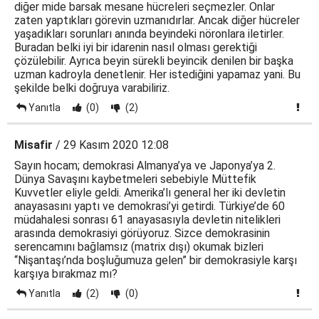
diğer mide barsak mesane hücreleri seçmezler. Onlar
zaten yaptıkları görevin uzmanıdırlar. Ancak diğer hücreler
yaşadıkları sorunları anında beyindeki nöronlara iletirler.
Buradan belki iyi bir idarenin nasıl olması gerektiği
çözülebilir. Ayrıca beyin sürekli beyincik denilen bir başka
uzman kadroyla denetlenir. Her istediğini yapamaz yani. Bu
şekilde belki doğruya varabiliriz.
Yanıtla
(0)
(2)
Misafir
/ 29 Kasım 2020 12:08
Sayın hocam; demokrasi Almanya’ya ve Japonya’ya 2.
Dünya Savaşını kaybetmeleri sebebiyle Müttefik
Kuvvetler eliyle geldi. Amerika’lı general her iki devletin
anayasasını yaptı ve demokrasi’yi getirdi. Türkiye’de 60
müdahalesi sonrası 61 anayasasıyla devletin nitelikleri
arasında demokrasiyi görüyoruz. Sizce demokrasinin
serencamını bağlamsız (matrix dışı) okumak bizleri
“Nişantaşı’nda boşluğumuza gelen” bir demokrasiyle karşı
karşıya bırakmaz mı?
Yanıtla
(2)
(0)