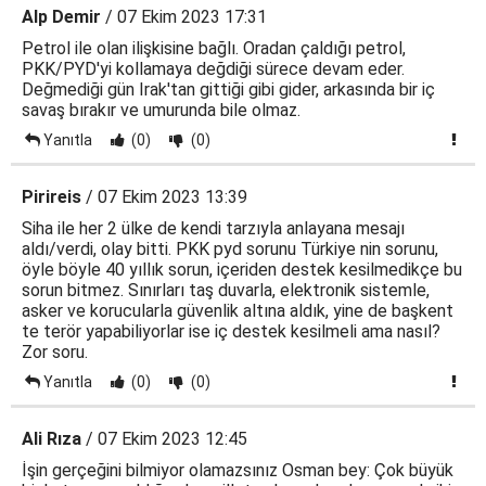
Alp Demir
/ 07 Ekim 2023 17:31
Petrol ile olan ilişkisine bağlı. Oradan çaldığı petrol,
PKK/PYD'yi kollamaya değdiği sürece devam eder.
Değmediği gün Irak'tan gittiği gibi gider, arkasında bir iç
savaş bırakır ve umurunda bile olmaz.
Yanıtla
(0)
(0)
Pirireis
/ 07 Ekim 2023 13:39
Siha ile her 2 ülke de kendi tarzıyla anlayana mesajı
aldı/verdi, olay bitti. PKK pyd sorunu Türkiye nin sorunu,
öyle böyle 40 yıllık sorun, içeriden destek kesilmedikçe bu
sorun bitmez. Sınırları taş duvarla, elektronik sistemle,
asker ve korucularla güvenlik altına aldık, yine de başkent
te terör yapabiliyorlar ise iç destek kesilmeli ama nasıl?
Zor soru.
Yanıtla
(0)
(0)
Ali Rıza
/ 07 Ekim 2023 12:45
İşin gerçeğini bilmiyor olamazsınız Osman bey: Çok büyük