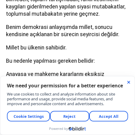
kaygıları giderilmeden yapılan siyasi mutabakatlar,
toplumsal mutabakatın yerine geçmez.
Benim demokrasi anlayışımda millet, sonucu
kendisine açıklanan bir sürecin seyircisi değildir.
Millet bu ülkenin sahibidir.
Bu nedenle yapılması gereken bellidir:
Anayasa ve mahkeme kararlarını eksiksiz
uygulamak, yargının bağımsızlığına ilişkin
toplumdaki şüpheleri ortadan kaldırmak.
Seçilmişlerin iradesini güvence altına almak ve
düşüncesini açıklayan hiç kimsenin korkmadığı bir
ülke olmak. Tüm bunlar sağlandıktan sonra da
milletin önüne hiçbir soru işaretine mahal vermeden
çıkmak en doğru seçenek olacaktır.