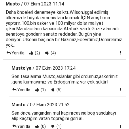
Musto
/ 07 Ekim 2023 11:14
Daha önceleri denemeye kalktı..Wilson,işgal edilmiş
ülkemizde büyük ermenistanı kurmak İÇİN araştırma
yaptırır..100,bin asker ve 100 milyar dolar maliyet
çıkar.Mandacıların karsisinda Atatürk vardı..Göze alamadı
senatoya gönderir senato reddeder..Bu gün yine
deniyor...Ülkenin başında bir Gazimiz,Ecevitimiz,Demirelimiz
yok..
Yanıtla
(2)
(4)
Musto'ya
/ 07 Ekim 2023 17:24
Sen tasalanma Musto,aslanlar gibi ordumuz,askerimiz
,genelkurmayımız ve Erdoğan'ımız var çok şükür!
Yanıtla
(1)
(5)
Musto
/ 07 Ekim 2023 21:52
Sen önce,yangından mal kaçırırcasına boş sandukayı
alip kaçtığım vatan toprağını geri al..
Yanıtla
(0)
(1)