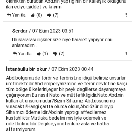
olaraktan buradan Abd.nin yaptıgının bir kalleşlik oldugunu
ilan ediyor,şiddet ve knyrm
Yanıtla
(8)
(7)
Serdar
/ 07 Ekim 2023 03:51
Uluslararası ilişkiler size niye hararet yapıyor onu
anlamadım…
Yanıtla
(1)
(2)
İstanbullu bir okur
/ 07 Ekim 2023 00:44
Abd.bölgemizde törör ve terörist,ne idigü belirsiz unsurlar
üretmektedir.Abd.emperyalizmine ve terör devletine karşı
tüm bölge ülkelerini,eger bir peyk degillerse,dayanışmaya
çağırıyorum.Bu nasıl Nato.ve müttefikligidir.Nato.Abd.nin
kullan at unsurumudur?Bizim Siha.mız Abd.üssünümü
vuracaktı!Hangi şartta olursa olsun,Abd.özür dileyip
Siha.mızı ödemelidir.Abd.nin yaptıgı affedilemez
küstahlıktır.Mutlaka bedelini misliyle ödemeli ve
ödettirilmelidir.Degilse,yönetenlere asla ve hatha
affetmiyorum.