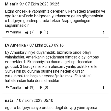
Misafir 9
/ 07 Ekim 2023 09:25
Bizim öncelikle yapmamız gereken ülkemizdeki amerika ve
ypg kontrolünde bölgeden yurdumuza gelen göçmenlerin
o bölgeye gönderip orada tekrar Arap çoğunluğun
sağlanmasıdır
Yanıtla
(7)
(1)
Ey Amerika
/ 07 Ekim 2023 09:16
Ey Amerika'yı niye duyamadık. Bizimkile önce olayı
yalanladılar. Amerikanın açıklaması olmasa olayı örtbas
edeceklerdi. Ekonomiyi bu duruma getirip dışarıdan
gelecek 3 kuruşa mahkum olursan , yanlış politikalarla
Suriye'nin bu duruma düşmesine neden olursan
yutkunmaktan başka seçeneğin kalmaz. En kötüsü
hatalarından hala ders almadılar.
Yanıtla
(9)
(0)
natali
/ 07 Ekim 2023 06:10
eğer o bölgeyi suriye ordusu değil de ypg yönetiyorsa