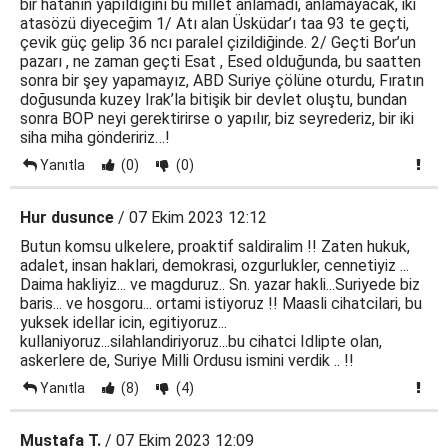
bir hatanın yapıldığını bu millet anlamadı, anlamayacak, iki
atasözü diyeceğim 1/ Atı alan Üsküdar’ı taa 93 te geçti,
çevik güç gelip 36 ncı paralel çizildiğinde. 2/ Geçti Bor’un
pazarı , ne zaman geçti Esat , Esed olduğunda, bu saatten
sonra bir şey yapamayız, ABD Suriye çölüne oturdu, Fıratın
doğusunda kuzey Irak’la bitişik bir devlet oluştu, bundan
sonra BOP neyi gerektirirse o yapılır, biz seyrederiz, bir iki
siha miha göndeririz…!
Yanıtla
(0)
(0)
Hur dusunce
/ 07 Ekim 2023 12:12
Butun komsu ulkelere, proaktif saldiralim !! Zaten hukuk,
adalet, insan haklari, demokrasi, ozgurlukler, cennetiyiz ...
Daima hakliyiz... ve magduruz.. Sn. yazar hakli...Suriyede biz
baris... ve hosgoru... ortami istiyoruz !! Maasli cihatcilari, bu
yuksek idellar icin, egitiyoruz...
kullaniyoruz...silahlandiriyoruz...bu cihatci Idlipte olan,
askerlere de, Suriye Milli Ordusu ismini verdik .. !!
Yanıtla
(8)
(4)
Mustafa T.
/ 07 Ekim 2023 12:09