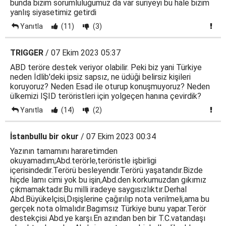
bunda bizim sorumluluğumuz da var suriyeyi bu hale bizim
yanlış siyasetimiz getirdi
Yanıtla
(11)
(3)
TRIGGER
/ 07 Ekim 2023 05:37
ABD teröre destek veriyor olabilir. Peki biz yani Türkiye
neden İdlib'deki ipsiz sapsız, ne üdüği belirsiz kişileri
koruyoruz? Neden Esad ile oturup konuşmuyoruz? Neden
ülkemizi IŞID teröristleri için yolgeçen hanına çevirdik?
Yanıtla
(14)
(2)
İstanbullu bir okur
/ 07 Ekim 2023 00:34
Yazının tamamını hararetimden
okuyamadım;Abd.terörle,teröristle işbirligi
içerisindedir.Terörü besleyendir.Terörü yaşatandır.Bizde
hiçde lamı cimi yok bu işin,Abd.den korkumuzdan gıkımız
çıkmamaktadır.Bu milli iradeye saygısızlıktır.Derhal
Abd.Büyükelçisi,Dışişlerine çağırılıp nota verilmeli,ama bu
gerçek nota olmalıdır.Bagımsız Türkiye bunu yapar.Terör
destekçisi Abd.ye karşı.En azından ben bir T.C.vatandaşı