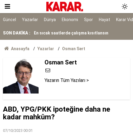
Avusturya Şansölyesi Stocker yarın Türkiye'ye
geliyor
Güncel
Yazarlar
Dünya
Ekonomi
Spor
Hayat
Karar Vi
En sıcak saatlerde çalışma kısıtlansın
SON DAKİKA :
Üniversite kapıları ardına kadar açıldı: 2026
öğrenci affı resmen çıktı mı, kimler geri
dönebilecek?
Çorum'da akrabalar arasında 'kız kaçırma'
Anasayfa
Yazarlar
Osman Sert
kavgası
Osman Sert
'Siyasi iradeyi ortaya koydular'
'Sadece silah bırakmak yetmez'
Yazarın Tüm Yazıları >
Başpehlivan Serhat Elvan'a akaryakıt
istasyonunda saldırı
ABD, YPG/PKK ipoteğine daha ne
Kullanılmayan hizmetin faturası da geldi
kadar mahkûm?
07/10/2023 00:01