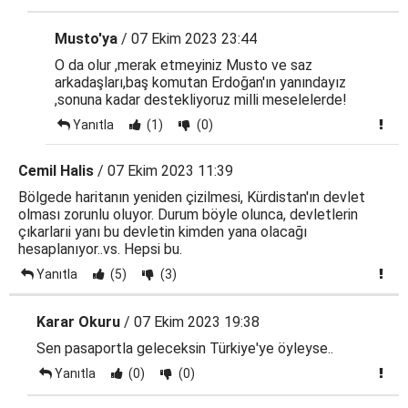
Musto'ya
/ 07 Ekim 2023 23:44
O da olur ,merak etmeyiniz Musto ve saz
arkadaşları,baş komutan Erdoğan'ın yanındayız
,sonuna kadar destekliyoruz milli meselelerde!
Yanıtla
(1)
(0)
Cemil Halis
/ 07 Ekim 2023 11:39
Bölgede haritanın yeniden çizilmesi, Kürdistan'ın devlet
olması zorunlu oluyor. Durum böyle olunca, devletlerin
çıkarlarıi yanı bu devletin kimden yana olacağı
hesaplanıyor..vs. Hepsi bu.
Yanıtla
(5)
(3)
Karar Okuru
/ 07 Ekim 2023 19:38
Sen pasaportla geleceksin Türkiye'ye öyleyse..
Yanıtla
(0)
(0)