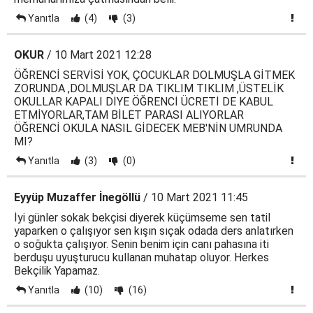
Yanıtla
(4)
(3)
OKUR
/ 10 Mart 2021 12:28
ÖĞRENCİ SERVİSİ YOK, ÇOCUKLAR DOLMUŞLA GİTMEK
ZORUNDA ,DOLMUŞLAR DA TIKLIM TIKLIM ,ÜSTELİK
OKULLAR KAPALI DİYE ÖĞRENCİ ÜCRETİ DE KABUL
ETMİYORLAR,TAM BİLET PARASI ALIYORLAR
ÖĞRENCİ OKULA NASIL GİDECEK MEB'NİN UMRUNDA
MI?
Yanıtla
(3)
(0)
Eyyüp Muzaffer İnegöllü
/ 10 Mart 2021 11:45
İyi günler sokak bekçisi diyerek küçümseme sen tatil
yaparken o çalışıyor sen kışın sıçak odada ders anlatırken
o soğukta çalışıyor. Senin benim için canı pahasına iti
berduşu uyuşturucu kullanan muhatap oluyor. Herkes
Bekçilik Yapamaz.
Yanıtla
(10)
(16)