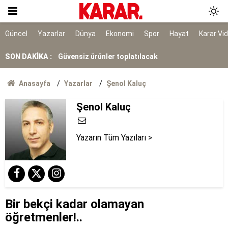
YENİ Parti kapalı grup toplantısı yapacak
Çorum’da kayıp adam kazada ölü bulundu
Güncel
Yazarlar
Dünya
Ekonomi
Spor
Hayat
Karar Vi
SON DAKİKA :
Güvensiz ürünler toplatılacak
Gören Maldivler sanıyor ama burası Van!
Anasayfa
Yazarlar
Şenol Kaluç
Tutuklanan Menderes Belediye Başkanı
Şenol Kaluç
CHP’den istifa etti
Yazarın Tüm Yazıları >
Bir bekçi kadar olamayan
öğretmenler!..