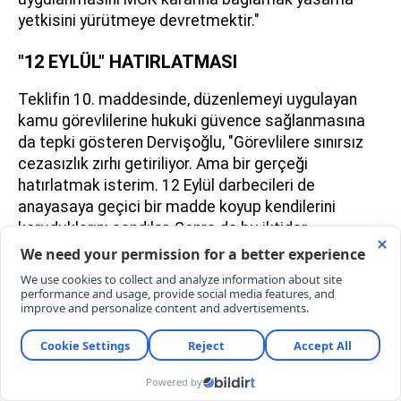
yetkisini yürütmeye devretmektir."
"12 EYLÜL" HATIRLATMASI
Teklifin 10. maddesinde, düzenlemeyi uygulayan
kamu görevlilerine hukuki güvence sağlanmasına
da tepki gösteren Dervişoğlu, "Görevlilere sınırsız
cezasızlık zırhı getiriliyor. Ama bir gerçeği
hatırlatmak isterim. 12 Eylül darbecileri de
anayasaya geçici bir madde koyup kendilerini
koruduklarını sandılar. Sonra da bu iktidar
döneminde açılan davada yargılanıp ceza aldılar.
Yani böylesi bir ihanete örülecek koruma zırhı günü
geldiğinde işe yaramaz" dedi.
İYİ Parti olarak Adalet Komisyonu'nda 12 maddenin
tamamına ret oyu kullandıklarını ve Genel Kurul'da
da "hayır" diyeceklerini hatırlatan Dervişoğlu,
"Milletvekillerine sesleniyorum: Anayasa ve vatanın