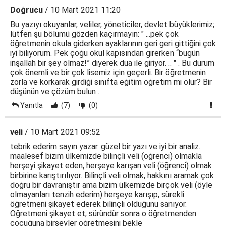
Doğrucu
/ 10 Mart 2021 11:20
Bu yazıyı okuyanlar, veliler, yöneticiler, devlet büyüklerimiz;
lütfen şu bölümü gözden kaçırmayın: " ...pek çok
öğretmenin okula giderken ayaklarının geri geri gittiğini çok
iyi biliyorum. Pek çoğu okul kapısından girerken “bugün
inşallah bir şey olmaz!” diyerek dua ile giriyor. .. " . Bu durum
çok önemli ve bir çok lisemiz için geçerli. Bir öğretmenin
zorla ve korkarak girdiği sınıfta eğitim öğretim mi olur? Bir
düşünün ve çözüm bulun .
Yanıtla
(7)
(0)
veli
/ 10 Mart 2021 09:52
tebrik ederim sayın yazar. güzel bir yazı ve iyi bir analiz.
maalesef bizim ülkemizde bilinçli veli (öğrenci) olmakla
herşeyi şikayet eden, herşeye karışan veli (öğrenci) olmak
birbirine karıştırılıyor. Bilinçli veli olmak, hakkını aramak çok
doğru bir davranıştır ama bizim ülkemizde birçok veli (öyle
olmayanları tenzih ederim) herşeye karışıp, sürekli
öğretmeni şikayet ederek bilinçli olduğunu sanıyor.
Öğretmeni şikayet et, süründür sonra o öğretmenden
çocuğuna birşeyler öğretmesini bekle