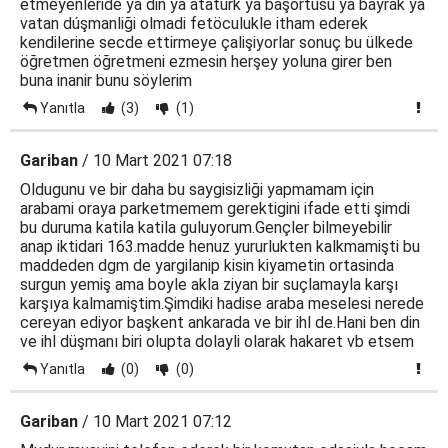
etmeyenleride ya din ya ataturk ya başörtüsü ya bayrak ya
vatan dúşmanliği olmadi fetöculukle itham ederek
kendilerine secde ettirmeye çalişiyorlar sonuç bu ülkede
öğretmen öğretmeni ezmesin herşey yoluna girer ben
buna inanir bunu söylerim
Yanıtla
(3)
(1)
Gariban
/ 10 Mart 2021 07:18
Oldugunu ve bir daha bu saygisizliği yapmamam için
arabami oraya parketmemem gerektigini ifade etti şimdi
bu duruma katila katila guluyorum.Gençler bilmeyebilir
anap iktidari 163.madde henuz yururlukten kalkmamişti bu
maddeden dgm de yargilanip kisin kiyametin ortasinda
surgun yemiş ama boyle akla ziyan bir suçlamayla karşı
karşıya kalmamiştim.Şimdiki hadise araba meselesi nerede
cereyan ediyor başkent ankarada ve bir ihl de.Hani ben din
ve ihl düşmanı biri olupta dolayli olarak hakaret vb etsem
Yanıtla
(0)
(0)
Gariban
/ 10 Mart 2021 07:12