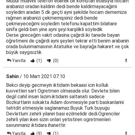
Mudur muavini telefon ederek bir komutan edasiyla hocam
arabanizi oradan kaldirin dedi bende kaldirmayacağimi
soyledim aradan 5 dk geçti ayni şekilde hocam dememize
rağmen arabanizi çekmemişsiniz dedi bende
çekmeyeceğimi soyledim telefonu kapattim bilahare
sinifa geldi ben yine ayni şeyi karşilikli söyledik
Derse gireceğim vakit odasina çağirdi iki tanede bayan
öğretmeni de çağirdi ayni şeyleri tekrar etti benim arabanin
orada bulunmamasının Ataturke ve bayrağa hakaret ve çok
büyük saygısızlık
Yanıtla
(1)
(0)
Sahin
/ 10 Mart 2021 07:10
Bekci deyip gecmeyin iktidarin bekaasi icin kolluk
kuvvetleri sart Ogretmen olmasada olur. Devlete bilen
degil cahil insan lazim.iktidarin saltanati sadece
Bozkurtlarin sokakta Adam dovmesiyle parti baskanlarini
tehtdit etmesiyle saglanamaz.Buyuk Turk buyugu
Devletlum zehirli yilanin basi ezilmelidir dedi.Ogrenciler
zehirli yilan iken sizin onlari yetistiren ogretmenleri
savunmaniz iktidara ihanettir.
Yanıtla
(9)
(1)