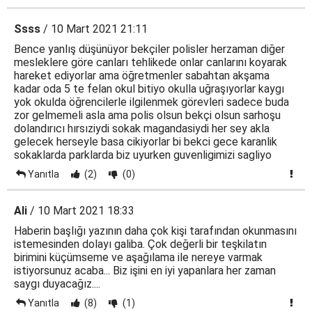
Ssss
/ 10 Mart 2021 21:11
Bence yanlış düşünüyor bekçiler polisler herzaman diğer
mesleklere göre canları tehlikede onlar canlarını koyarak
hareket ediyorlar ama öğretmenler sabahtan akşama
kadar oda 5 te felan okul bitiyo okulla uğraşıyorlar kaygı
yok okulda öğrencilerle ilgilenmek görevleri sadece buda
zor gelmemeli asla ama polis olsun bekçi olsun sarhoşu
dolandırıcı hırsıziydi sokak magandasiydi her sey akla
gelecek herseyle basa cikiyorlar bi bekci gece karanlik
sokaklarda parklarda biz uyurken guvenligimizi sagliyo
Yanıtla
(2)
(0)
Ali
/ 10 Mart 2021 18:33
Haberin başlığı yazının daha çok kişi tarafından okunmasını
istemesinden dolayı galiba. Çok değerli bir teşkilatın
birimini küçümseme ve aşağılama ile nereye varmak
istiyorsunuz acaba... Biz işini en iyi yapanlara her zaman
saygı duyacağız....
Yanıtla
(8)
(1)