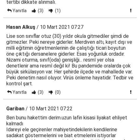
tertibi dikkate alınmalı.
Yanıtla
(3)
(1)
Hasan Alkuş
/ 10 Mart 2021 07:27
Lise son sınıflar otuz (30) yıldır okula gitmediler şimdi de
gitmezler. Peki nereye giderler. Merdiven altı, kayıt dışı ve
milli eğitimin öğretmenlerinin de çalıştığı ticari boyutun
öne çıktığı dersanelere giderler. Esas yoğunluk ordadır.
Nizami oturma, sınıf(oda) genişliği... resmî yer olsa
denetlenir ama resmî değil ki! Bu pandemide oralarda çok
büyük sirkülasyon var. Her şehirde ilçede ve mahallede var.
Peki denetim nasıl oluyor. Virüs önleme hayatidir. Tedbir ve
kontrol şart.
Yanıtla
(3)
(0)
Gariban
/ 10 Mart 2021 07:22
Ben bunu hakettim derim.uzun lafin kisasi liyakat ehliyet
kalmadı
Idareyi ele geçirenler mahiyetindekilerin kendilerine
sadakat göstermelerini ve biat etmelerini istiyorlar