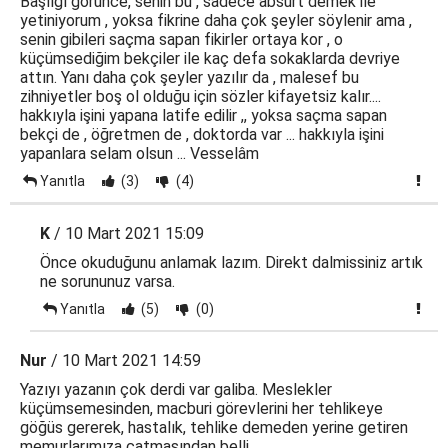
Başlığı görünce, senin bu , sadece absürt demek ile
yetiniyorum , yoksa fikrine daha çok şeyler söylenir ama ,
senin gibileri saçma sapan fikirler ortaya kor , o
küçümsediğim bekçiler ile kaç defa sokaklarda devriye
attın. Yanı daha çok şeyler yazılır da , malesef bu
zihniyetler boş ol olduğu için sözler kifayetsiz kalır....
hakkıyla işini yapana latife edilir ,, yoksa saçma sapan
bekçi de , öğretmen de , doktorda var ... hakkıyla işini
yapanlara selam olsun ... Vesselâm
Yanıtla
(3)
(4)
K
/ 10 Mart 2021 15:09
Önce okuduğunu anlamak lazım. Direkt dalmissiniz artık
ne sorununuz varsa.
Yanıtla
(5)
(0)
Nur
/ 10 Mart 2021 14:59
Yazıyı yazanın çok derdi var galiba. Meslekler
küçümsemesinden, macburi görevlerini her tehlikeye
göğüs gererek, hastalık, tehlike demeden yerine getiren
memurlarımıza çatmasından belli.