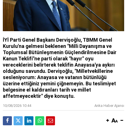
İYİ Parti Genel Başkanı Dervişoğlu, TBMM Genel
Kurulu'na gelmesi beklenen "Milli Dayanışma ve
Toplumsal Bütünleşmenin Güçlendirilmesine Dair
Kanun Teklifi"ne parti olarak "hayır" oyu
vereceklerini belirterek teklifin Anayasa'ya aykırı
olduğunu savundu. Dervişoğlu, "Milletvekillerine
sesleniyorum: Anayasa ve vatanın bütünlüğü
üzerine ettiğiniz yemini çiğnemeyin. Bu teslimiyet
belgesine el kaldıranları tarih ve millet
affetmeyecektir" diye konuştu.
10/08/2026 10:44
Anka Haber Ajansı