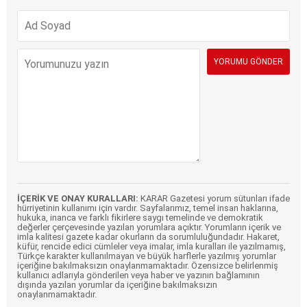
İÇERİK VE ONAY KURALLARI:
KARAR Gazetesi yorum sütunları ifade
hürriyetinin kullanımı için vardır. Sayfalarımız, temel insan haklarına,
hukuka, inanca ve farklı fikirlere saygı temelinde ve demokratik
değerler çerçevesinde yazılan yorumlara açıktır. Yorumların içerik ve
imla kalitesi gazete kadar okurların da sorumluluğundadır. Hakaret,
küfür, rencide edici cümleler veya imalar, imla kuralları ile yazılmamış,
Türkçe karakter kullanılmayan ve büyük harflerle yazılmış yorumlar
içeriğine bakılmaksızın onaylanmamaktadır. Özensizce belirlenmiş
kullanıcı adlarıyla gönderilen veya haber ve yazının bağlamının
dışında yazılan yorumlar da içeriğine bakılmaksızın
onaylanmamaktadır.