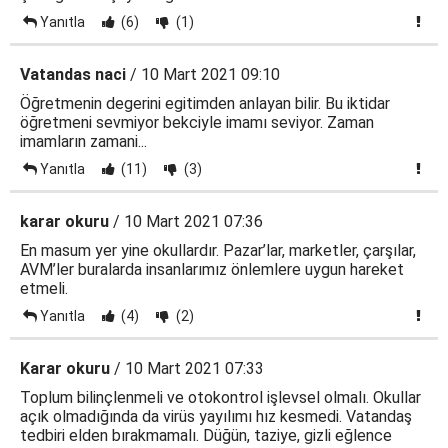
Yanıtla
(6)
(1)
Vatandas naci
/ 10 Mart 2021 09:10
Öğretmenin degerini egitimden anlayan bilir. Bu iktidar
öğretmeni sevmiyor bekciyle imamı seviyor. Zaman
imamların zamani...
Yanıtla
(11)
(3)
karar okuru
/ 10 Mart 2021 07:36
En masum yer yine okullardır. Pazar’lar, marketler, çarşılar,
AVM’ler buralarda insanlarımız önlemlere uygun hareket
etmeli.
Yanıtla
(4)
(2)
Karar okuru
/ 10 Mart 2021 07:33
Toplum bilinçlenmeli ve otokontrol işlevsel olmalı. Okullar
açık olmadığında da virüs yayılımı hız kesmedi. Vatandaş
tedbiri elden bırakmamalı. Düğün, taziye, gizli eğlence