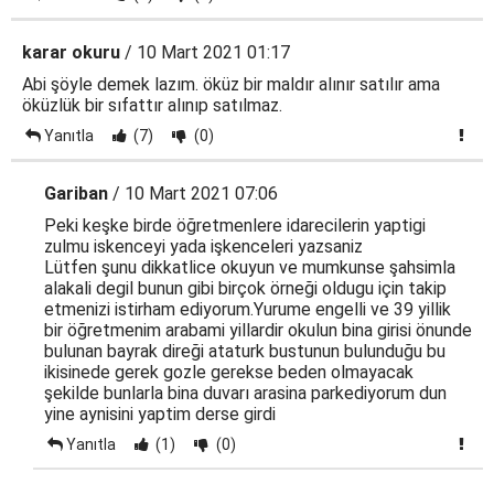
karar okuru
/ 10 Mart 2021 01:17
Abi şöyle demek lazım. öküz bir maldır alınır satılır ama
öküzlük bir sıfattır alınıp satılmaz.
Yanıtla
(7)
(0)
Gariban
/ 10 Mart 2021 07:06
Peki keşke birde öğretmenlere idarecilerin yaptigi
zulmu iskenceyi yada işkenceleri yazsaniz
Lütfen şunu dikkatlice okuyun ve mumkunse şahsimla
alakali degil bunun gibi birçok örneği oldugu için takip
etmenizi istirham ediyorum.Yurume engelli ve 39 yillik
bir öğretmenim arabami yillardir okulun bina girisi önunde
bulunan bayrak direği ataturk bustunun bulunduğu bu
ikisinede gerek gozle gerekse beden olmayacak
şekilde bunlarla bina duvarı arasina parkediyorum dun
yine aynisini yaptim derse girdi
Yanıtla
(1)
(0)