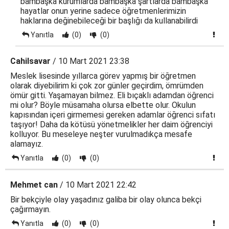
bambaşka kurumlarda bambaşka şartlarda bambaşka
hayatlar onun yerine sadece öğretmenlerimizin
haklarına değinebileceği bir başlığı da kullanabilirdi
Yanıtla
(0)
(0)
Cahilsavar
/ 10 Mart 2021 23:38
Meslek lisesinde yıllarca görev yapmış bir öğretmen
olarak diyebilirim ki çok zor günler geçirdim, ömrümden
ömür gitti. Yaşamayan bilmez. Eli bıçaklı adamdan öğrenci
mi olur? Böyle müsamaha olursa elbette olur. Okulun
kapısından içeri girmemesi gereken adamlar öğrenci sıfatı
taşıyor! Daha da kötüsü yönetmelikler her daim öğrenciyi
kolluyor. Bu meseleye neşter vurulmadıkça mesafe
alamayız.
Yanıtla
(0)
(0)
Mehmet can
/ 10 Mart 2021 22:42
Bir bekçiyle olay yaşadınız galiba bir olay olunca bekçi
çağırmayın.
Yanıtla
(0)
(0)