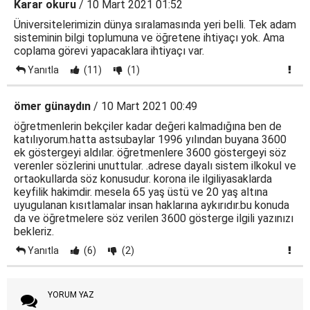
Karar okuru
/ 10 Mart 2021 01:52
Üniversitelerimizin dünya sıralamasında yeri belli. Tek adam
sisteminin bilgi toplumuna ve öğretene ihtiyaçı yok. Ama
coplama görevi yapacaklara ihtiyaçı var.
Yanıtla
(11)
(1)
ömer günaydın
/ 10 Mart 2021 00:49
öğretmenlerin bekçiler kadar değeri kalmadığına ben de
katılıyorum.hatta astsubaylar 1996 yılından buyana 3600
ek göstergeyi aldılar. öğretmenlere 3600 göstergeyi söz
verenler sözlerini unuttular. .adrese dayalı sistem ilkokul ve
ortaokullarda söz konusudur. korona ile ilgiliyasaklarda
keyfilik hakimdir. mesela 65 yaş üstü ve 20 yaş altına
uyugulanan kısıtlamalar insan haklarına aykırıdır.bu konuda
da ve öğretmelere söz verilen 3600 gösterge ilgili yazınızı
bekleriz.
Yanıtla
(6)
(2)
YORUM YAZ