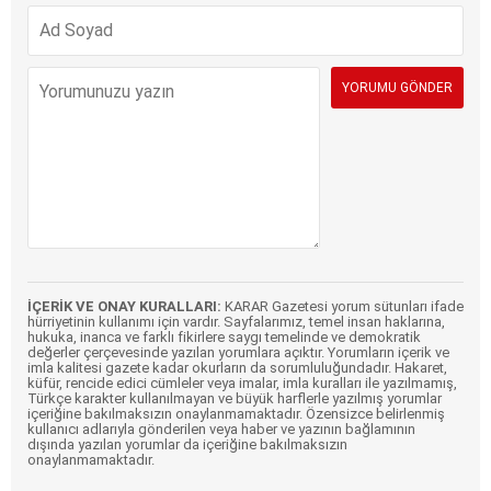
İÇERİK VE ONAY KURALLARI:
KARAR Gazetesi yorum sütunları ifade
hürriyetinin kullanımı için vardır. Sayfalarımız, temel insan haklarına,
hukuka, inanca ve farklı fikirlere saygı temelinde ve demokratik
değerler çerçevesinde yazılan yorumlara açıktır. Yorumların içerik ve
imla kalitesi gazete kadar okurların da sorumluluğundadır. Hakaret,
küfür, rencide edici cümleler veya imalar, imla kuralları ile yazılmamış,
Türkçe karakter kullanılmayan ve büyük harflerle yazılmış yorumlar
içeriğine bakılmaksızın onaylanmamaktadır. Özensizce belirlenmiş
kullanıcı adlarıyla gönderilen veya haber ve yazının bağlamının
dışında yazılan yorumlar da içeriğine bakılmaksızın
onaylanmamaktadır.