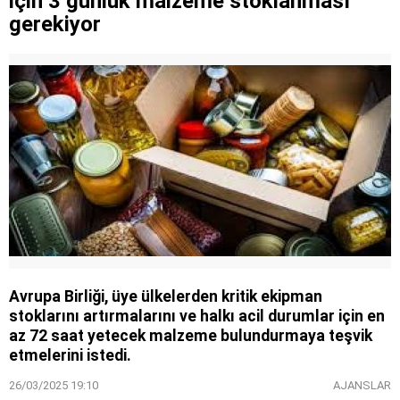
için 3 günlük malzeme stoklanması
gerekiyor
Avrupa Birliği, üye ülkelerden kritik ekipman
stoklarını artırmalarını ve halkı acil durumlar için en
az 72 saat yetecek malzeme bulundurmaya teşvik
etmelerini istedi.
26/03/2025 19:10
AJANSLAR