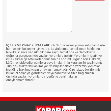
İÇERİK VE ONAY KURALLARI:
KARAR Gazetesi yorum sütunları ifade
hürriyetinin kullanımı için vardır. Sayfalarımız, temel insan haklarına,
hukuka, inanca ve farklı fikirlere saygı temelinde ve demokratik
değerler çerçevesinde yazılan yorumlara açıktır. Yorumların içerik ve
imla kalitesi gazete kadar okurların da sorumluluğundadır. Hakaret,
küfür, rencide edici cümleler veya imalar, imla kuralları ile yazılmamış,
Türkçe karakter kullanılmayan ve büyük harflerle yazılmış yorumlar
içeriğine bakılmaksızın onaylanmamaktadır. Özensizce belirlenmiş
kullanıcı adlarıyla gönderilen veya haber ve yazının bağlamının
dışında yazılan yorumlar da içeriğine bakılmaksızın
onaylanmamaktadır.