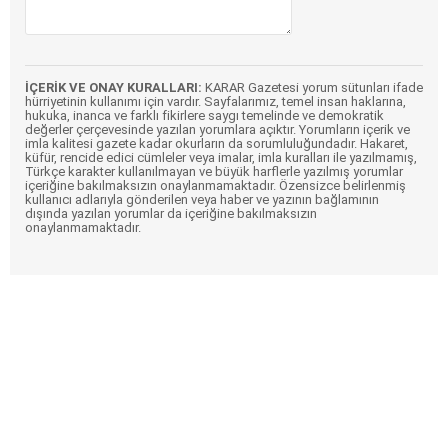
İÇERİK VE ONAY KURALLARI:
KARAR Gazetesi yorum sütunları ifade
hürriyetinin kullanımı için vardır. Sayfalarımız, temel insan haklarına,
hukuka, inanca ve farklı fikirlere saygı temelinde ve demokratik
değerler çerçevesinde yazılan yorumlara açıktır. Yorumların içerik ve
imla kalitesi gazete kadar okurların da sorumluluğundadır. Hakaret,
küfür, rencide edici cümleler veya imalar, imla kuralları ile yazılmamış,
Türkçe karakter kullanılmayan ve büyük harflerle yazılmış yorumlar
içeriğine bakılmaksızın onaylanmamaktadır. Özensizce belirlenmiş
kullanıcı adlarıyla gönderilen veya haber ve yazının bağlamının
dışında yazılan yorumlar da içeriğine bakılmaksızın
onaylanmamaktadır.