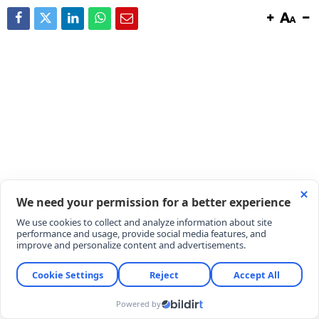
Gayrimenkul sahiplerini ve kiracıları yakından
ilgilendiren yeni bir vergi tablosu ortaya çıkıyor. Bina
metrekare normal inşaat maliyet bedellerinde
yapılan yüzde 27,26'lık resmi artış, arsa rayiç