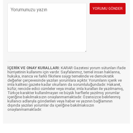
İÇERİK VE ONAY KURALLARI:
KARAR Gazetesi yorum sütunları ifade
hürriyetinin kullanımı için vardır. Sayfalarımız, temel insan haklarına,
hukuka, inanca ve farklı fikirlere saygı temelinde ve demokratik
değerler çerçevesinde yazılan yorumlara açıktır. Yorumların içerik ve
imla kalitesi gazete kadar okurların da sorumluluğundadır. Hakaret,
küfür, rencide edici cümleler veya imalar, imla kuralları ile yazılmamış,
Türkçe karakter kullanılmayan ve büyük harflerle yazılmış yorumlar
içeriğine bakılmaksızın onaylanmamaktadır. Özensizce belirlenmiş
kullanıcı adlarıyla gönderilen veya haber ve yazının bağlamının
dışında yazılan yorumlar da içeriğine bakılmaksızın
onaylanmamaktadır.