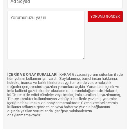
İÇERİK VE ONAY KURALLARI:
KARAR Gazetesi yorum sütunları ifade
hürriyetinin kullanımı için vardır. Sayfalarımız, temel insan haklarına,
hukuka, inanca ve farklı fikirlere saygı temelinde ve demokratik
değerler çerçevesinde yazılan yorumlara açıktır. Yorumların içerik ve
imla kalitesi gazete kadar okurların da sorumluluğundadır. Hakaret,
küfür, rencide edici cümleler veya imalar, imla kuralları ile yazılmamış,
Türkçe karakter kullanılmayan ve büyük harflerle yazılmış yorumlar
içeriğine bakılmaksızın onaylanmamaktadır. Özensizce belirlenmiş
kullanıcı adlarıyla gönderilen veya haber ve yazının bağlamının
dışında yazılan yorumlar da içeriğine bakılmaksızın
onaylanmamaktadır.