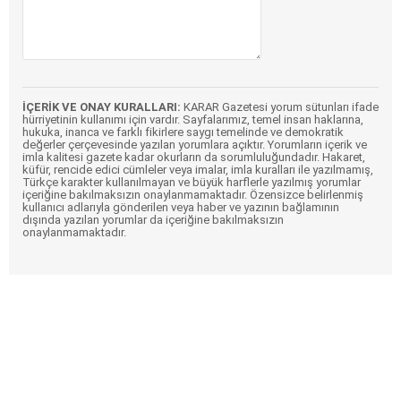
İÇERİK VE ONAY KURALLARI:
KARAR Gazetesi yorum sütunları ifade
hürriyetinin kullanımı için vardır. Sayfalarımız, temel insan haklarına,
hukuka, inanca ve farklı fikirlere saygı temelinde ve demokratik
değerler çerçevesinde yazılan yorumlara açıktır. Yorumların içerik ve
imla kalitesi gazete kadar okurların da sorumluluğundadır. Hakaret,
küfür, rencide edici cümleler veya imalar, imla kuralları ile yazılmamış,
Türkçe karakter kullanılmayan ve büyük harflerle yazılmış yorumlar
içeriğine bakılmaksızın onaylanmamaktadır. Özensizce belirlenmiş
kullanıcı adlarıyla gönderilen veya haber ve yazının bağlamının
dışında yazılan yorumlar da içeriğine bakılmaksızın
onaylanmamaktadır.