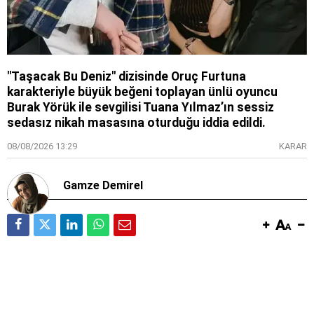
"Taşacak Bu Deniz" dizisinde Oruç Furtuna
karakteriyle büyük beğeni toplayan ünlü oyuncu
Burak Yörük ile sevgilisi Tuana Yılmaz’ın sessiz
sedasız nikah masasına oturduğu iddia edildi.
08/08/2026 13:29
KARAR
Gamze Demirel