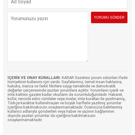
İÇERİK VE ONAY KURALLARI:
KARAR Gazetesi yorum sütunları ifade
hürriyetinin kullanımı için vardır. Sayfalarımız, temel insan haklarına,
hukuka, inanca ve farklı fikirlere saygı temelinde ve demokratik
değerler çerçevesinde yazılan yorumlara açıktır. Yorumların içerik ve
imla kalitesi gazete kadar okurların da sorumluluğundadır. Hakaret,
küfür, rencide edici cümleler veya imalar, imla kuralları ile yazılmamış,
Türkçe karakter kullanılmayan ve büyük harflerle yazılmış yorumlar
içeriğine bakılmaksızın onaylanmamaktadır. Özensizce belirlenmiş
kullanıcı adlarıyla gönderilen veya haber ve yazının bağlamının
dışında yazılan yorumlar da içeriğine bakılmaksızın
onaylanmamaktadır.