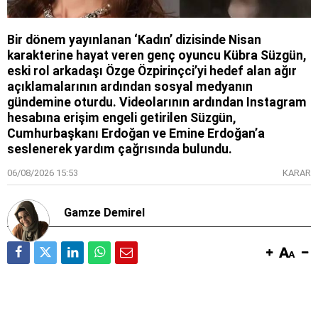
Bir dönem yayınlanan ‘Kadın’ dizisinde Nisan
karakterine hayat veren genç oyuncu Kübra Süzgün,
eski rol arkadaşı Özge Özpirinçci’yi hedef alan ağır
açıklamalarının ardından sosyal medyanın
gündemine oturdu. Videolarının ardından Instagram
hesabına erişim engeli getirilen Süzgün,
Cumhurbaşkanı Erdoğan ve Emine Erdoğan’a
seslenerek yardım çağrısında bulundu.
06/08/2026 15:53
KARAR
Gamze Demirel