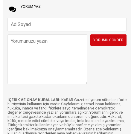
YORUM YAZ
İÇERİK VE ONAY KURALLARI:
KARAR Gazetesi yorum sütunları ifade
hürriyetinin kullanımı için vardır. Sayfalarımız, temel insan haklarına,
hukuka, inanca ve farklı fikirlere saygı temelinde ve demokratik
değerler çerçevesinde yazılan yorumlara açıktır. Yorumların içerik ve
imla kalitesi gazete kadar okurların da sorumluluğundadır. Hakaret,
küfür, rencide edici cümleler veya imalar, imla kuralları ile yazılmamış,
Türkçe karakter kullanılmayan ve büyük harflerle yazılmış yorumlar
içeriğine bakılmaksızın onaylanmamaktadır. Özensizce belirlenmiş
kullanıcı adlarıyla gönderilen veya haber ve yazının bağlamının