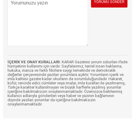
İÇERİK VE ONAY KURALLARI:
KARAR Gazetesi yorum sütunları ifade
hürriyetinin kullanımı için vardır. Sayfalarımız, temel insan haklarına,
hukuka, inanca ve farklı fikirlere saygı temelinde ve demokratik
değerler çerçevesinde yazılan yorumlara açıktır. Yorumların içerik ve
imla kalitesi gazete kadar okurların da sorumluluğundadır. Hakaret,
küfür, rencide edici cümleler veya imalar, imla kuralları ile yazılmamış,
Türkçe karakter kullanılmayan ve büyük harflerle yazılmış yorumlar
içeriğine bakılmaksızın onaylanmamaktadır. Özensizce belirlenmiş
kullanıcı adlarıyla gönderilen veya haber ve yazının bağlamının
dışında yazılan yorumlar da içeriğine bakılmaksızın
onaylanmamaktadır.