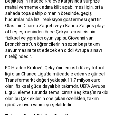
Beşiktaş'ın Hradec Kralove karşısında sürprize
mahal vermemek adına kilit açabilmesi için, orta
sahada topa sahip olmanın ötesinde, geçiş
hücumlarında hızlı reaksiyon göstermesi şarttır.
Olası bir Dinamo Zagreb veya Kauno Zalgiris play-
off eşleşmesinden önce Çekya temsilcisinin
fiziksel ve yıpratıcı oyun yapısı, Giovanni van
Bronckhorst'un öğrencilerinin sezon başı takım
savunmasını test edecek en ciddi Avrupa sınavı
niteliğindedir.
FC Hradec Králové, Çekya'nın en üst düzey futbol
ligi olan Chance Liga'da mücadele eden ve güncel
Transfermarkt değeri yaklaşık 11,7 milyon euro
olan, fiziksel güce dayalı bir takımdır. UEFA Avrupa
Ligi 3. eleme turunda temsilcimiz Beşiktaş'ın rakibi
olan bu Çek ekibinin öne çıkan özellikleri, takım
gücü ve oyun yapısı şu şekildedir: