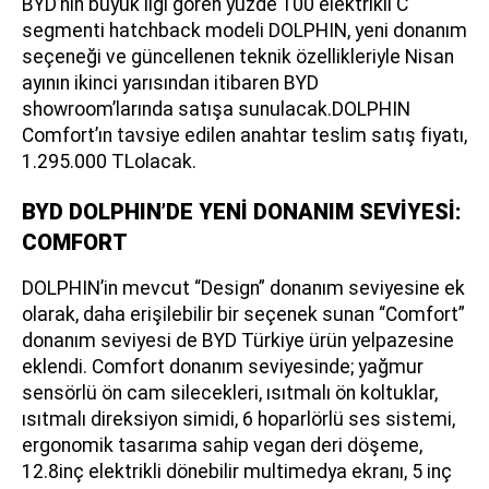
BYD’nin büyük ilgi gören yüzde 100 elektrikli C
segmenti hatchback modeli DOLPHIN, yeni donanım
seçeneği ve güncellenen teknik özellikleriyle Nisan
ayının ikinci yarısından itibaren BYD
showroom’larında satışa sunulacak.DOLPHIN
Comfort’ın tavsiye edilen anahtar teslim satış fiyatı,
1.295.000 TLolacak.
BYD DOLPHIN’DE YENİ DONANIM SEVİYESİ:
COMFORT
DOLPHIN’in mevcut “Design” donanım seviyesine ek
olarak, daha erişilebilir bir seçenek sunan “Comfort”
donanım seviyesi de BYD Türkiye ürün yelpazesine
eklendi. Comfort donanım seviyesinde; yağmur
sensörlü ön cam silecekleri, ısıtmalı ön koltuklar,
ısıtmalı direksiyon simidi, 6 hoparlörlü ses sistemi,
ergonomik tasarıma sahip vegan deri döşeme,
12.8inç elektrikli dönebilir multimedya ekranı, 5 inç