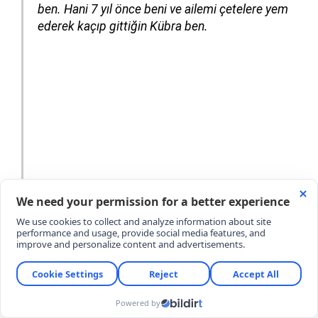
ben. Hani 7 yıl önce beni ve ailemi çetelere yem
ederek kaçıp gittiğin Kübra ben.
Seni tanıdığım günden beri ne çocukluğumu
yaşayabildim ne de genç kızlığımı yaşayabildim.