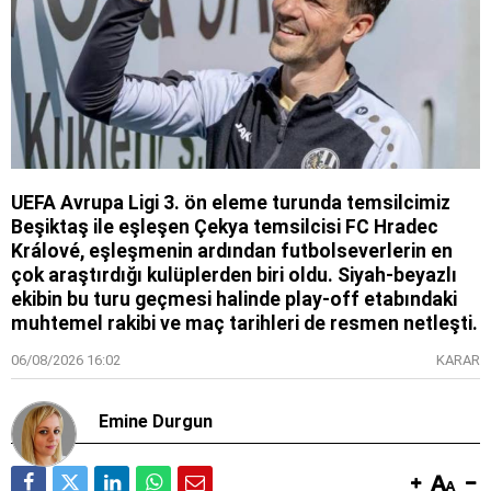
UEFA Avrupa Ligi 3. ön eleme turunda temsilcimiz
Beşiktaş ile eşleşen Çekya temsilcisi FC Hradec
Králové, eşleşmenin ardından futbolseverlerin en
çok araştırdığı kulüplerden biri oldu. Siyah-beyazlı
ekibin bu turu geçmesi halinde play-off etabındaki
muhtemel rakibi ve maç tarihleri de resmen netleşti.
06/08/2026 16:02
KARAR
Emine Durgun