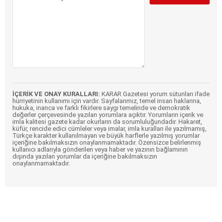
İÇERİK VE ONAY KURALLARI:
KARAR Gazetesi yorum sütunları ifade
hürriyetinin kullanımı için vardır. Sayfalarımız, temel insan haklarına,
hukuka, inanca ve farklı fikirlere saygı temelinde ve demokratik
değerler çerçevesinde yazılan yorumlara açıktır. Yorumların içerik ve
imla kalitesi gazete kadar okurların da sorumluluğundadır. Hakaret,
küfür, rencide edici cümleler veya imalar, imla kuralları ile yazılmamış,
Türkçe karakter kullanılmayan ve büyük harflerle yazılmış yorumlar
içeriğine bakılmaksızın onaylanmamaktadır. Özensizce belirlenmiş
kullanıcı adlarıyla gönderilen veya haber ve yazının bağlamının
dışında yazılan yorumlar da içeriğine bakılmaksızın
onaylanmamaktadır.