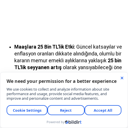
Maaşlara 25 Bin TL'lik Etki:
Güncel katsayılar ve
enflasyon oranları dikkate alındığında, olumlu bir
kararın memur emekli aylıklarına yaklaşık
25 bin
TL'lik seyyanen artış
olarak yansıyabileceği öne
sürülüyor.
Geriye Dönük Ödeme İhtimali:
İhlal kararıyla
birlikte, uygulamanın başladığı
Temmuz
2023'ten bu yana
oluşan maaş farklarının da
yasal olarak talep edilmesinin yolu açılabilecek.
EMEKLİLERDEN İMZA KAMPANYASI