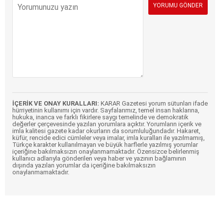
İÇERİK VE ONAY KURALLARI:
KARAR Gazetesi yorum sütunları ifade
hürriyetinin kullanımı için vardır. Sayfalarımız, temel insan haklarına,
hukuka, inanca ve farklı fikirlere saygı temelinde ve demokratik
değerler çerçevesinde yazılan yorumlara açıktır. Yorumların içerik ve
imla kalitesi gazete kadar okurların da sorumluluğundadır. Hakaret,
küfür, rencide edici cümleler veya imalar, imla kuralları ile yazılmamış,
Türkçe karakter kullanılmayan ve büyük harflerle yazılmış yorumlar
içeriğine bakılmaksızın onaylanmamaktadır. Özensizce belirlenmiş
kullanıcı adlarıyla gönderilen veya haber ve yazının bağlamının
dışında yazılan yorumlar da içeriğine bakılmaksızın
onaylanmamaktadır.