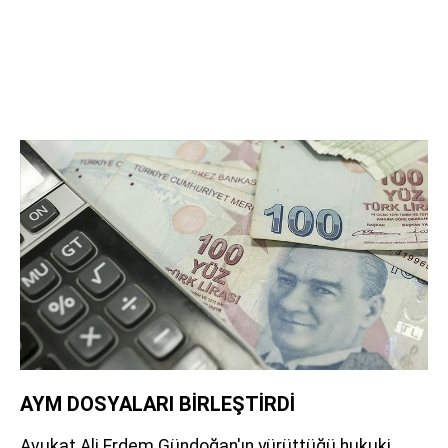
AYM DOSYALARI BİRLEŞTİRDİ
Avukat Ali Erdem Gündoğan'ın yürüttüğü hukuki