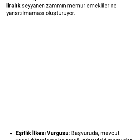
liralık
seyyanen zammın memur emeklilerine
yansıtılmaması oluşturuyor.
Eşitlik İlkesi Vurgusu:
Başvuruda, mevcut