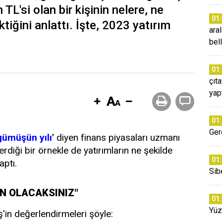
TL'si olan bir kişinin nelere, ne
01
tiğini anlattı. İşte, 2023 yatırım
ara
bell
01
çıt
yap
01
Ger
gümüşün yılı
'
diyen finans piyasaları uzmanı
diği bir örnekle de yatırımların ne şekilde
01
aptı.
Sib
N OLACAKSINIZ"
01
Yüz
'in değerlendirmeleri şöyle: