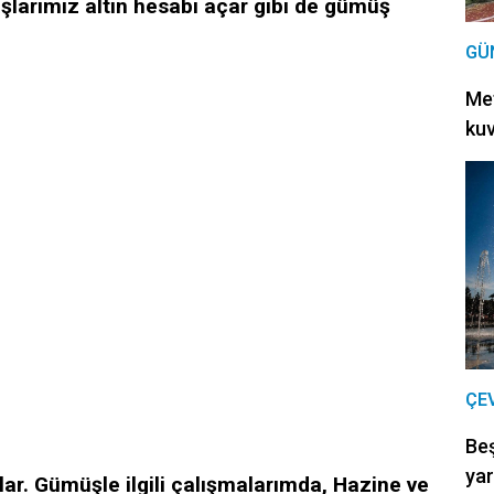
şlarımız altın hesabı açar gibi de gümüş
GÜ
Met
kuv
ÇE
Be
yar
rlar. Gümüşle ilgili çalışmalarımda, Hazine ve