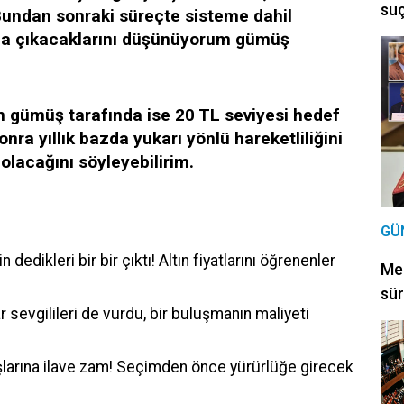
suç
Bundan sonraki süreçte sisteme dahil
ana çıkacaklarını düşünüyorum gümüş
m gümüş tarafında ise 20 TL seviyesi hedef
sonra yıllık bazda yukarı yönlü hareketliliğini
 olacağını söyleyebilirim.
GÜ
dedikleri bir bir çıktı! Altın fiyatlarını öğrenenler
Mec
sür
r sevgilileri de vurdu, bir buluşmanın maliyeti
şlarına ilave zam! Seçimden önce yürürlüğe girecek