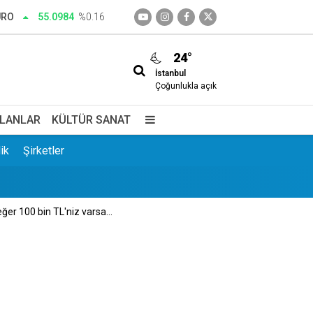
URO
55.0984
%0.16
24°
İstanbul
edim
Çoğunlukla açık
İLANLAR
KÜLTÜR SANAT
ik
Şirketler
er 100 bin TL'niz varsa...