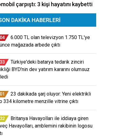
mobil çarpıştı: 3 kişi hayatını kaybetti
SON DAKIKA HABERLERI
6.000 TL olan televizyon 1.750 TL'ye
:04
ünce mağazada arbede çıktı
Türkiye'deki batarya tedarik zinciri
:33
ikliği BYD'nin dev yatırım kararını olumsuz
ledi
23 dakikada şarj oluyor: Yeni elektrikli
:01
o 334 kilometre menzille vitrine çıktı
Britanya Havayolları ile iddiaya giren
:32
veç Havayolları, amblemini rakibinin logosu
tı