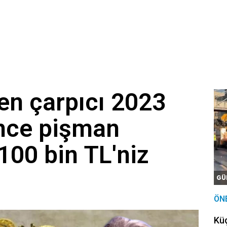
en çarpıcı 2023
nce pişman
100 bin TL'niz
GÜ
ÖN
Kü