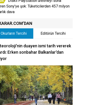
Diskli PlayStation üretmeyi sona
:04
iren Sony'ye şok: Tüketicilerden 457 milyon
arlık dava
KARAR.COM’DAN
Okurların Tercihi
Editörün Tercihi
eoroloji'nin duayen ismi tarih vererek
rdı: Erken sonbahar Balkanlar'dan
iyor