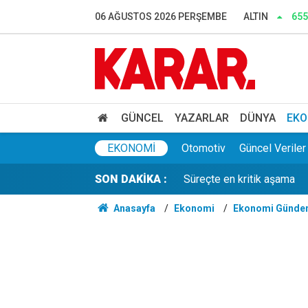
Dedetaş: Teşekkürler Üskü
06 AĞUSTOS 2026 PERŞEMBE
ALTIN
655
İnce: Muhalefet 'nasıl ols
Murat Bakan'dan WhatsApp
Lozan mübadillerinden orta
GÜNCEL
YAZARLAR
DÜNYA
EKO
Süreçte en kritik aşama
EKONOMI
Otomotiv
Güncel Veriler
SON DAKİKA :
Gaziantep'te acı olay! 91 
Anasayfa
Ekonomi
Ekonomi Günde
Belediye kursunda öğrendi
Gazi ve şehit yakınlarına il