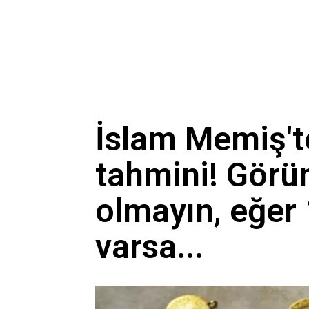
İslam Memiş't
tahmini! Görü
olmayın, eğer 
varsa...