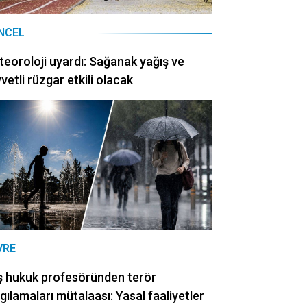
NCEL
eoroloji uyardı: Sağanak yağış ve
vetli rüzgar etkili olacak
VRE
ş hukuk profesöründen terör
gılamaları mütalaası: Yasal faaliyetler