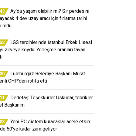
Ay'da yaşam olabilir mi? Sır perdesini
:43
layacak 4 dev uzay aracı için fırlatma tarihi
i oldu
LGS tercihlerinde İstanbul Erkek Lisesi
:32
ayı zirveye koydu: Yerleşme oranları tavan
tı
Lüleburgaz Belediye Başkanı Murat
:30
enli CHP'den istifa etti
Dedetaş: Teşekkürler Üsküdar, tebrikler
:11
el Başkanım
Yeni PC sistem kuracaklar acele etsin:
:03
de 50'ye kadar zam geliyor