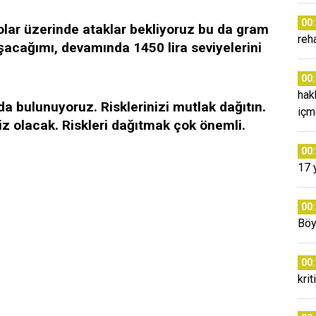
00
dolar üzerinde ataklar bekliyoruz bu da gram
reh
şacağımı, devamında 1450 lira seviyelerini
00
hak
rda bulunuyoruz. Risklerinizi mutlak dağıtın.
içm
iz olacak. Riskleri dağıtmak çok önemli.
00
17 
00
Böy
00
krit