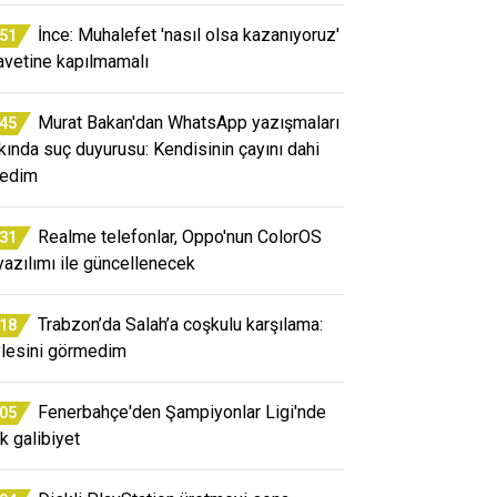
İnce: Muhalefet 'nasıl olsa kazanıyoruz'
:51
avetine kapılmamalı
Murat Bakan'dan WhatsApp yazışmaları
:45
kında suç duyurusu: Kendisinin çayını dahi
edim
Realme telefonlar, Oppo'nun ColorOS
:31
yazılımı ile güncellenecek
Trabzon’da Salah’a coşkulu karşılama:
:18
lesini görmedim
Fenerbahçe'den Şampiyonlar Ligi'nde
:05
ik galibiyet