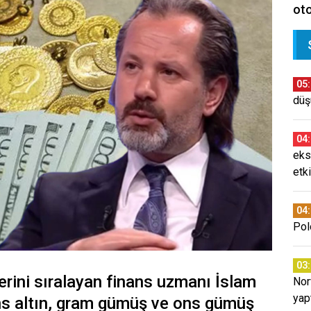
oto
05
düş
04
eks
etki
04
Pol
03
lerini sıralayan finans uzmanı İslam
Nor
yap
ons altın, gram gümüş ve ons gümüş