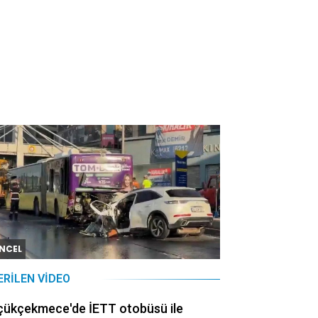
NCEL
ERILEN VIDEO
çükçekmece'de İETT otobüsü ile