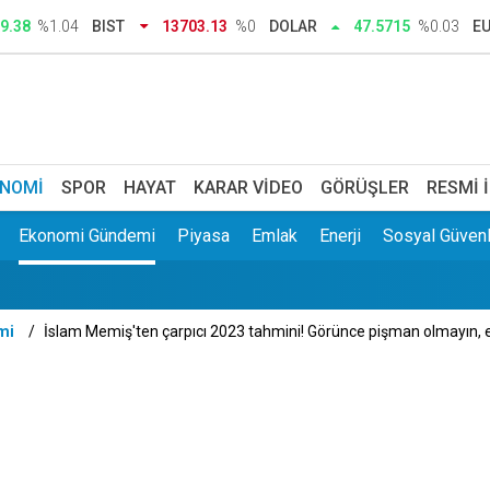
dar, tebrikler Sibel Başkanım
9.38
%1.04
BIST
13703.13
%0
DOLAR
47.5715
%0.03
E
a kazanıyoruz' rehavetine kapılmamalı
 yazışmaları hakkında suç duyurusu: Kendisinin çayını dahi içm
k bildiri ile Meclis'te çağrı: Ayrımcılığı hak etmedik
NOMI
SPOR
HAYAT
KARAR VIDEO
GÖRÜŞLER
RESMI 
Ekonomi Gündemi
Piyasa
Emlak
Enerji
Sosyal Güvenl
yaşındaki kadın yanarak hayatını kaybetti
mi
İslam Memiş'ten çarpıcı 2023 tahmini! Görünce pişman olmayın, eğ
ği meslekle evini atölyeye dönüştürdü: Siparişlere yetişemiyor
işkin kanun teklifi kabul edildi