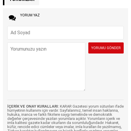
YORUM YAZ
İÇERİK VE ONAY KURALLARI:
KARAR Gazetesi yorum sütunları ifade
hürriyetinin kullanımı için vardır. Sayfalarımız, temel insan haklarına,
hukuka, inanca ve farklı fikirlere saygı temelinde ve demokratik
değerler çerçevesinde yazılan yorumlara açıktır. Yorumların içerik ve
imla kalitesi gazete kadar okurların da sorumluluğundadır. Hakaret,
küfür, rencide edici cümleler veya imalar, imla kuralları ile yazılmamış,
Türkçe karakter kullanılmayan ve büyük harflerle yazılmış yorumlar