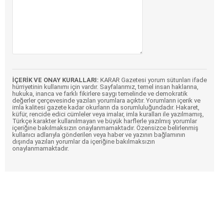
İÇERİK VE ONAY KURALLARI:
KARAR Gazetesi yorum sütunları ifade
hürriyetinin kullanımı için vardır. Sayfalarımız, temel insan haklarına,
hukuka, inanca ve farklı fikirlere saygı temelinde ve demokratik
değerler çerçevesinde yazılan yorumlara açıktır. Yorumların içerik ve
imla kalitesi gazete kadar okurların da sorumluluğundadır. Hakaret,
küfür, rencide edici cümleler veya imalar, imla kuralları ile yazılmamış,
Türkçe karakter kullanılmayan ve büyük harflerle yazılmış yorumlar
içeriğine bakılmaksızın onaylanmamaktadır. Özensizce belirlenmiş
kullanıcı adlarıyla gönderilen veya haber ve yazının bağlamının
dışında yazılan yorumlar da içeriğine bakılmaksızın
onaylanmamaktadır.