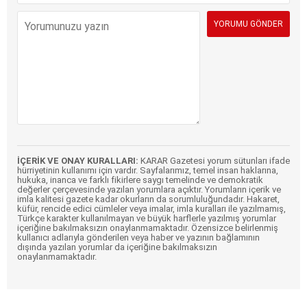
İÇERİK VE ONAY KURALLARI:
KARAR Gazetesi yorum sütunları ifade
hürriyetinin kullanımı için vardır. Sayfalarımız, temel insan haklarına,
hukuka, inanca ve farklı fikirlere saygı temelinde ve demokratik
değerler çerçevesinde yazılan yorumlara açıktır. Yorumların içerik ve
imla kalitesi gazete kadar okurların da sorumluluğundadır. Hakaret,
küfür, rencide edici cümleler veya imalar, imla kuralları ile yazılmamış,
Türkçe karakter kullanılmayan ve büyük harflerle yazılmış yorumlar
içeriğine bakılmaksızın onaylanmamaktadır. Özensizce belirlenmiş
kullanıcı adlarıyla gönderilen veya haber ve yazının bağlamının
dışında yazılan yorumlar da içeriğine bakılmaksızın
onaylanmamaktadır.