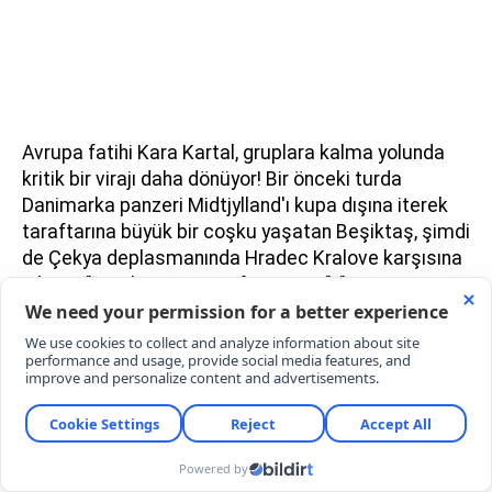
Avrupa fatihi Kara Kartal, gruplara kalma yolunda
kritik bir virajı daha dönüyor! Bir önceki turda
Danimarka panzeri Midtjylland'ı kupa dışına iterek
taraftarına büyük bir coşku yaşatan Beşiktaş, şimdi
de Çekya deplasmanında Hradec Kralove karşısına
çıkıyor. "Beşiktaş maçı şifresiz mi?", "BJK maçı
hangi kanalda yayınlanacak?" soruları arama
motorlarında günün en çok araştırılan konusu
olurken, beklenen müjdeli haber yayıncı kuruluştan
geldi. İşte milyonlarca siyah-beyazlı taraftarın
nefesini tutarak beklediği o zorlu doksan dakikanın
şifresiz yayın bilgileri, maç saati ve muhtemel ilk
11'leri...