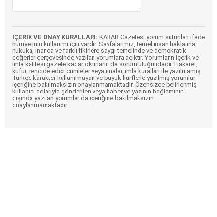
İÇERİK VE ONAY KURALLARI:
KARAR Gazetesi yorum sütunları ifade
hürriyetinin kullanımı için vardır. Sayfalarımız, temel insan haklarına,
hukuka, inanca ve farklı fikirlere saygı temelinde ve demokratik
değerler çerçevesinde yazılan yorumlara açıktır. Yorumların içerik ve
imla kalitesi gazete kadar okurların da sorumluluğundadır. Hakaret,
küfür, rencide edici cümleler veya imalar, imla kuralları ile yazılmamış,
Türkçe karakter kullanılmayan ve büyük harflerle yazılmış yorumlar
içeriğine bakılmaksızın onaylanmamaktadır. Özensizce belirlenmiş
kullanıcı adlarıyla gönderilen veya haber ve yazının bağlamının
dışında yazılan yorumlar da içeriğine bakılmaksızın
onaylanmamaktadır.