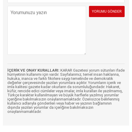
İÇERİK VE ONAY KURALLARI:
KARAR Gazetesi yorum sütunları ifade
hürriyetinin kullanımı için vardır. Sayfalarımız, temel insan haklarına,
hukuka, inanca ve farklı fikirlere saygı temelinde ve demokratik
değerler çerçevesinde yazılan yorumlara açıktır. Yorumların içerik ve
imla kalitesi gazete kadar okurların da sorumluluğundadır. Hakaret,
küfür, rencide edici cümleler veya imalar, imla kuralları ile yazılmamış,
Türkçe karakter kullanılmayan ve büyük harflerle yazılmış yorumlar
içeriğine bakılmaksızın onaylanmamaktadır. Özensizce belirlenmiş
kullanıcı adlarıyla gönderilen veya haber ve yazının bağlamının
dışında yazılan yorumlar da içeriğine bakılmaksızın
onaylanmamaktadır.