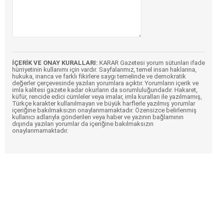
İÇERİK VE ONAY KURALLARI:
KARAR Gazetesi yorum sütunları ifade
hürriyetinin kullanımı için vardır. Sayfalarımız, temel insan haklarına,
hukuka, inanca ve farklı fikirlere saygı temelinde ve demokratik
değerler çerçevesinde yazılan yorumlara açıktır. Yorumların içerik ve
imla kalitesi gazete kadar okurların da sorumluluğundadır. Hakaret,
küfür, rencide edici cümleler veya imalar, imla kuralları ile yazılmamış,
Türkçe karakter kullanılmayan ve büyük harflerle yazılmış yorumlar
içeriğine bakılmaksızın onaylanmamaktadır. Özensizce belirlenmiş
kullanıcı adlarıyla gönderilen veya haber ve yazının bağlamının
dışında yazılan yorumlar da içeriğine bakılmaksızın
onaylanmamaktadır.