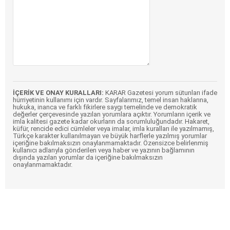
İÇERİK VE ONAY KURALLARI:
KARAR Gazetesi yorum sütunları ifade
hürriyetinin kullanımı için vardır. Sayfalarımız, temel insan haklarına,
hukuka, inanca ve farklı fikirlere saygı temelinde ve demokratik
değerler çerçevesinde yazılan yorumlara açıktır. Yorumların içerik ve
imla kalitesi gazete kadar okurların da sorumluluğundadır. Hakaret,
küfür, rencide edici cümleler veya imalar, imla kuralları ile yazılmamış,
Türkçe karakter kullanılmayan ve büyük harflerle yazılmış yorumlar
içeriğine bakılmaksızın onaylanmamaktadır. Özensizce belirlenmiş
kullanıcı adlarıyla gönderilen veya haber ve yazının bağlamının
dışında yazılan yorumlar da içeriğine bakılmaksızın
onaylanmamaktadır.