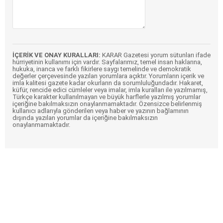
İÇERİK VE ONAY KURALLARI:
KARAR Gazetesi yorum sütunları ifade
hürriyetinin kullanımı için vardır. Sayfalarımız, temel insan haklarına,
hukuka, inanca ve farklı fikirlere saygı temelinde ve demokratik
değerler çerçevesinde yazılan yorumlara açıktır. Yorumların içerik ve
imla kalitesi gazete kadar okurların da sorumluluğundadır. Hakaret,
küfür, rencide edici cümleler veya imalar, imla kuralları ile yazılmamış,
Türkçe karakter kullanılmayan ve büyük harflerle yazılmış yorumlar
içeriğine bakılmaksızın onaylanmamaktadır. Özensizce belirlenmiş
kullanıcı adlarıyla gönderilen veya haber ve yazının bağlamının
dışında yazılan yorumlar da içeriğine bakılmaksızın
onaylanmamaktadır.