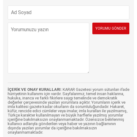
İÇERİK VE ONAY KURALLARI:
KARAR Gazetesi yorum sütunları ifade
hürriyetinin kullanımı için vardır. Sayfalarımız, temel insan haklarına,
hukuka, inanca ve farklı fikirlere saygı temelinde ve demokratik
değerler çerçevesinde yazılan yorumlara açıktır. Yorumların içerik ve
imla kalitesi gazete kadar okurların da sorumluluğundadır. Hakaret,
küfür, rencide edici cümleler veya imalar, imla kuralları ile yazılmamış,
Türkçe karakter kullanılmayan ve büyük harflerle yazılmış yorumlar
içeriğine bakılmaksızın onaylanmamaktadır. Özensizce belirlenmiş
kullanıcı adlarıyla gönderilen veya haber ve yazının bağlamının
dışında yazılan yorumlar da içeriğine bakılmaksızın
onaylanmamaktadır.