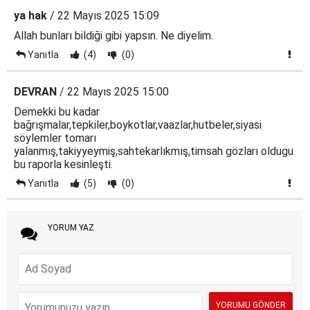
ya hak
/ 22 Mayıs 2025 15:09
Allah bunları bildiği gibi yapsın. Ne diyelim.
Yanıtla
(4)
(0)
DEVRAN
/ 22 Mayıs 2025 15:00
Demekki bu kadar
bağrışmalar,tepkiler,boykotlar,vaazlar,hutbeler,siyasi
söylemler tomarı
yalanmış,takiyyeymiş,sahtekarlıkmış,timsah gözları oldugu
bu raporla kesinleşti.
Yanıtla
(5)
(0)
YORUM YAZ