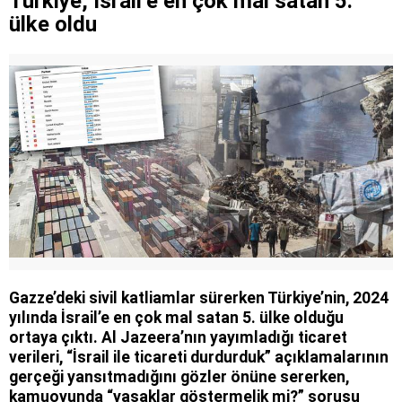
Türkiye, İsrail’e en çok mal satan 5.
ülke oldu
Gazze’deki sivil katliamlar sürerken Türkiye’nin, 2024
yılında İsrail’e en çok mal satan 5. ülke olduğu
ortaya çıktı. Al Jazeera’nın yayımladığı ticaret
verileri, “İsrail ile ticareti durdurduk” açıklamalarının
gerçeği yansıtmadığını gözler önüne sererken,
kamuoyunda “yasaklar göstermelik mi?” sorusu