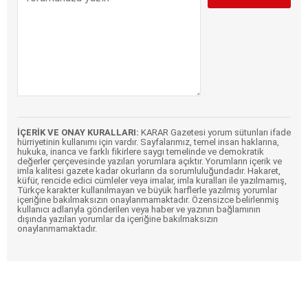
İÇERİK VE ONAY KURALLARI:
KARAR Gazetesi yorum sütunları ifade
hürriyetinin kullanımı için vardır. Sayfalarımız, temel insan haklarına,
hukuka, inanca ve farklı fikirlere saygı temelinde ve demokratik
değerler çerçevesinde yazılan yorumlara açıktır. Yorumların içerik ve
imla kalitesi gazete kadar okurların da sorumluluğundadır. Hakaret,
küfür, rencide edici cümleler veya imalar, imla kuralları ile yazılmamış,
Türkçe karakter kullanılmayan ve büyük harflerle yazılmış yorumlar
içeriğine bakılmaksızın onaylanmamaktadır. Özensizce belirlenmiş
kullanıcı adlarıyla gönderilen veya haber ve yazının bağlamının
dışında yazılan yorumlar da içeriğine bakılmaksızın
onaylanmamaktadır.