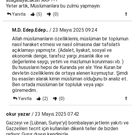
asagalayacaksin AKP???
Yeter artik, Müslümanlara bu zulmü yapmayin.
Yanıtla
(5)
(0)
M.D. Edep.Edep..
/ 23 Mayıs 2025 09:24
Allah müslümanların özelliklerini, müslüman bir toplumun
nasıl haraket etmesi ve nasıl olmasına dair tafsilatlı
açıklamayı yapmıştır.. (Adalet, liyakat, sosyal ve
ekonomik denge, tarafsız yargı ,insanlık ilke ve
değerlerine saygı, yetim ve mazlumun korunması vb. )
Bu hususların hepsi de Kuranda yer alır. Yine Kuran bir
devletin özelliklerini de ortaya alenen koymuştur.. Şimdi
bu esasları alarak kimin müslüman olduğunu bi analiz et..
Ben ortada müslüman bir topluluk veya yapı
göremedim..
Yanıtla
(2)
(0)
okur yazar
/ 23 Mayıs 2025 07:42
Gazzeyi ve (Lübnan, Suriye'yi) bombalayan jetlerin yakıtı ve
Gazzelileri tecrit için kullanılan dikenli teller de bizden
gidiyor. Gurur duyun kendinizle..