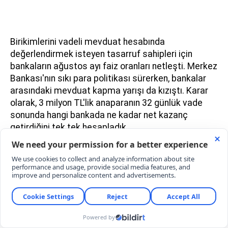
Birikimlerini vadeli mevduat hesabında
değerlendirmek isteyen tasarruf sahipleri için
bankaların ağustos ayı faiz oranları netleşti. Merkez
Bankası'nın sıkı para politikası sürerken, bankalar
arasındaki mevduat kapma yarışı da kızıştı. Karar
olarak, 3 milyon TL'lik anaparanın 32 günlük vade
sonunda hangi bankada ne kadar net kazanç
getirdiğini tek tek hesapladık.
3 MİLYON TL 32 GÜNDE NE KADAR FAİZ
GETİRİR?
Vadeli mevduat hesaplarında 3 milyon TL'lik bir
anaparanın 32 günlük getiri aralığı seçilen bankaya
göre 78.115 TL ile 96.960 TL arasında değişiklik
göstermektedir. Özel bankalardaki tutarlar ile kamu