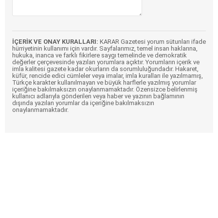
İÇERİK VE ONAY KURALLARI:
KARAR Gazetesi yorum sütunları ifade
hürriyetinin kullanımı için vardır. Sayfalarımız, temel insan haklarına,
hukuka, inanca ve farklı fikirlere saygı temelinde ve demokratik
değerler çerçevesinde yazılan yorumlara açıktır. Yorumların içerik ve
imla kalitesi gazete kadar okurların da sorumluluğundadır. Hakaret,
küfür, rencide edici cümleler veya imalar, imla kuralları ile yazılmamış,
Türkçe karakter kullanılmayan ve büyük harflerle yazılmış yorumlar
içeriğine bakılmaksızın onaylanmamaktadır. Özensizce belirlenmiş
kullanıcı adlarıyla gönderilen veya haber ve yazının bağlamının
dışında yazılan yorumlar da içeriğine bakılmaksızın
onaylanmamaktadır.