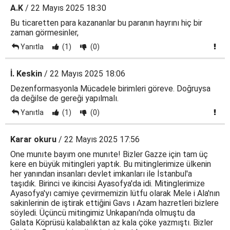
A.K
/ 22 Mayıs 2025 18:30
Bu ticaretten para kazananlar bu paranın hayrını hiç bir
zaman görmesinler,
Yanıtla
(1)
(0)
İ. Keskin
/ 22 Mayıs 2025 18:06
Dezenformasyonla Mücadele birimleri göreve. Doğruysa
da değilse de gereği yapılmalı.
Yanıtla
(1)
(0)
Karar okuru
/ 22 Mayıs 2025 17:56
One munıte bayım one munıte! Bizler Gazze için tam üç
kere en büyük mitingleri yaptık. Bu mitinglerimize ülkenin
her yanından insanları devlet imkanları ile İstanbul'a
taşıdık. Birinci ve ikincisi Ayasofya'da idi. Mitinglerimize
Ayasofya'yı camiye çevirmemizin lütfu olarak Mele i Ala'nın
sakinlerinin de iştirak ettiğini Gavs ı Azam hazretleri bizlere
söyledi. Üçüncü mitingimiz Unkapanı'nda olmuştu da
Galata Köprüsü kalabalıktan az kala çöke yazmıştı. Bizler