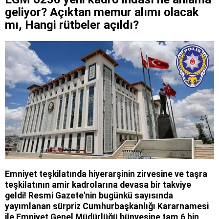
geliyor? Açıktan memur alımı olacak
mı, Hangi rütbeler açıldı?
Emniyet teşkilatında hiyerarşinin zirvesine ve taşra
teşkilatının amir kadrolarına devasa bir takviye
geldi! Resmi Gazete'nin bugünkü sayısında
yayımlanan sürpriz Cumhurbaşkanlığı Kararnamesi
ile Emniyet Genel Müdürlüğü bünyesine tam 6 bin