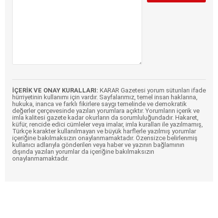
İÇERİK VE ONAY KURALLARI:
KARAR Gazetesi yorum sütunları ifade
hürriyetinin kullanımı için vardır. Sayfalarımız, temel insan haklarına,
hukuka, inanca ve farklı fikirlere saygı temelinde ve demokratik
değerler çerçevesinde yazılan yorumlara açıktır. Yorumların içerik ve
imla kalitesi gazete kadar okurların da sorumluluğundadır. Hakaret,
küfür, rencide edici cümleler veya imalar, imla kuralları ile yazılmamış,
Türkçe karakter kullanılmayan ve büyük harflerle yazılmış yorumlar
içeriğine bakılmaksızın onaylanmamaktadır. Özensizce belirlenmiş
kullanıcı adlarıyla gönderilen veya haber ve yazının bağlamının
dışında yazılan yorumlar da içeriğine bakılmaksızın
onaylanmamaktadır.