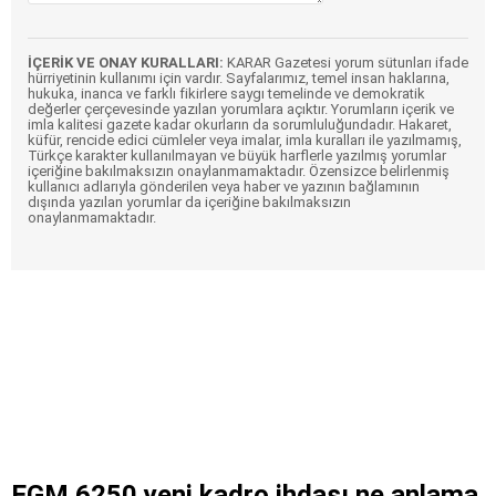
İÇERİK VE ONAY KURALLARI:
KARAR Gazetesi yorum sütunları ifade
hürriyetinin kullanımı için vardır. Sayfalarımız, temel insan haklarına,
hukuka, inanca ve farklı fikirlere saygı temelinde ve demokratik
değerler çerçevesinde yazılan yorumlara açıktır. Yorumların içerik ve
imla kalitesi gazete kadar okurların da sorumluluğundadır. Hakaret,
küfür, rencide edici cümleler veya imalar, imla kuralları ile yazılmamış,
Türkçe karakter kullanılmayan ve büyük harflerle yazılmış yorumlar
içeriğine bakılmaksızın onaylanmamaktadır. Özensizce belirlenmiş
kullanıcı adlarıyla gönderilen veya haber ve yazının bağlamının
dışında yazılan yorumlar da içeriğine bakılmaksızın
onaylanmamaktadır.
EGM 6250 yeni kadro ihdası ne anlama