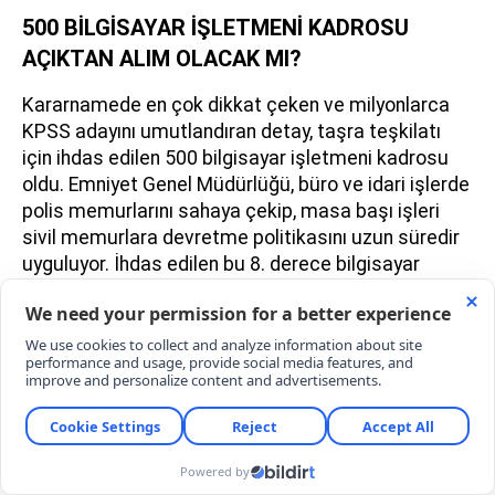
500 BİLGİSAYAR İŞLETMENİ KADROSU
AÇIKTAN ALIM OLACAK MI?
Kararnamede en çok dikkat çeken ve milyonlarca
KPSS adayını umutlandıran detay, taşra teşkilatı
için ihdas edilen 500 bilgisayar işletmeni kadrosu
oldu. Emniyet Genel Müdürlüğü, büro ve idari işlerde
polis memurlarını sahaya çekip, masa başı işleri
sivil memurlara devretme politikasını uzun süredir
uyguluyor. İhdas edilen bu 8. derece bilgisayar
işletmeni kadrolarının, önümüzdeki dönemde ÖSYM
üzerinden yapılacak merkezi yerleştirmelerle (KPSS
P3 puan türü ağırlıklı) veya kurumun açacağı
açıktan sivil memur alımı ilanlarıyla doldurulması
bekleniyor. Bu durum, polislik şartlarını taşımayan
ancak EGM bünyesinde memur olmak isteyen
binlerce üniversite mezunu için yeni bir istihdam
kapısı anlamına geliyor.