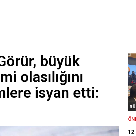
 Görür, büyük
mi olasılığını
mlere isyan etti:
GÜ
ÖN
12