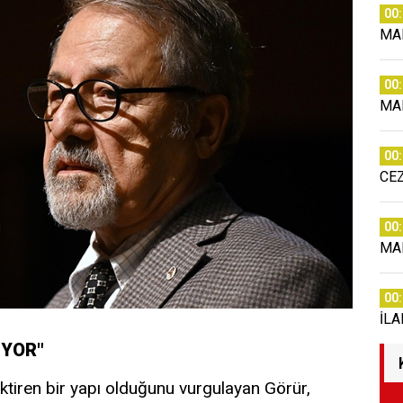
00
MA
00
MA
00
CE
00
MA
00
İLA
İYOR"
riktiren bir yapı olduğunu vurgulayan Görür,