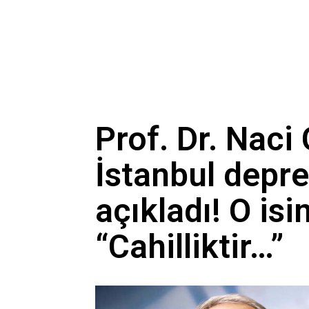
Prof. Dr. Naci
İstanbul depre
açıkladı! O isi
“Cahilliktir…”