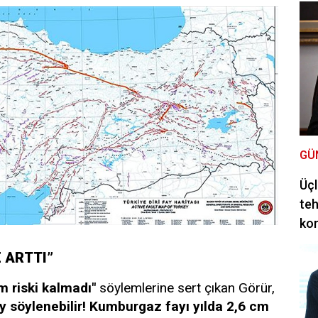
GÜ
Üçl
teh
ko
E ARTTI”
 riski kalmadı"
söylemlerine sert çıkan Görür,
ey söylenebilir! Kumburgaz fayı yılda 2,6 cm