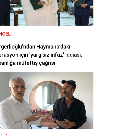
NCEL
gerlioğlu’ndan Haymana’daki
rasyon için 'yargısız infaz' iddiası:
anlığa müfettiş çağrısı