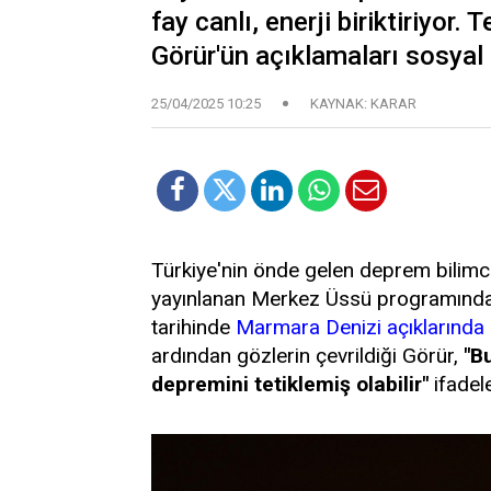
fay canlı, enerji biriktiriyor
Görür'ün açıklamaları sosya
25/04/2025 10:25
KAYNAK: KARAR
Türkiye'nin önde gelen deprem bilimci
yayınlanan Merkez Üssü programında 
tarihinde
Marmara Denizi açıklarında
ardından gözlerin çevrildiği Görür,
"B
depremini tetiklemiş olabilir"
ifadele