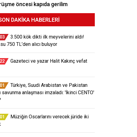
üşme öncesi kapıda gerilim
SON DAKIKA HABERLERI
3.500 kök dikti ilk meyvelerini aldı!
:03
osu 750 TL’den alıcı buluyor
Gazeteci ve yazar Halit Kakınç vefat
:22
Türkiye, Suudi Arabistan ve Pakistan
:01
ü savunma anlaşması imzaladı: 'İkinci CENTO'
?
Müziğin Oscarlarını verecek jüride iki
:01
k