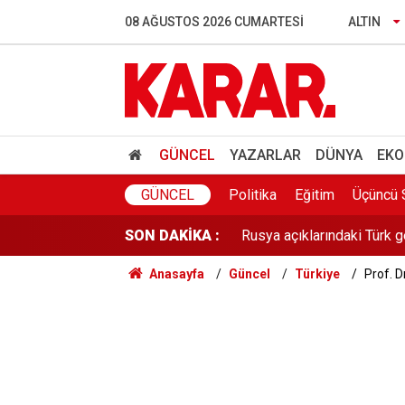
Türkiye, Suudi Arabistan 
08 AĞUSTOS 2026 CUMARTESI
ALTIN
İstanbul'da gece boyu nem
İş Bankası Grubu’nda üst 
ÖSYM'den kalp masajıyla h
GÜNCEL
YAZARLAR
DÜNYA
EKO
Rusya açıklarındaki Türk g
GÜNCEL
Politika
Eğitim
Üçüncü 
SON DAKİKA :
Yeni Parti'nin MHP'ye Dem
Anasayfa
Güncel
Türkiye
Prof. Dr
Davutoğlu’ndan Gannuşi iç