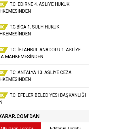
T.C. EDİRNE 4. ASLİYE HUKUK
:00
HKEMESİNDEN
T.C.BİGA 1. SULH HUKUK
:00
HKEMESİNDEN
T.C. İSTANBUL ANADOLU 1. ASLİYE
:00
ZA MAHKEMESİNDEN
T.C. ANTALYA 13. ASLİYE CEZA
:00
HKEMESİNDEN
T.C. EFELER BELEDİYESİ BAŞKANLIĞI
:00
N
KARAR.COM’DAN
Okurların Tercihi
Editörün Tercihi