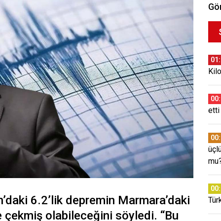
Gör
01
Kil
00
etti
00
üçl
mu
00
an’daki 6.2’lik depremin Marmara’daki
Tür
 çekmiş olabileceğini söyledi. “Bu