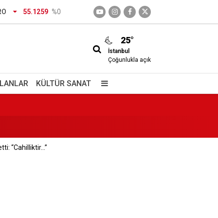
RO
55.1259
%0
25°
İstanbul
ası Genel Müdürlüğü’ne
Çoğunlukla açık
a geldi
İLANLAR
KÜLTÜR SANAT
ti: “Cahilliktir…”