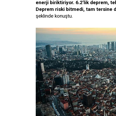
enerji biriktiriyor. 6.2'lik deprem, t
Deprem riski bitmedi, tam tersine 
şeklinde konuştu.