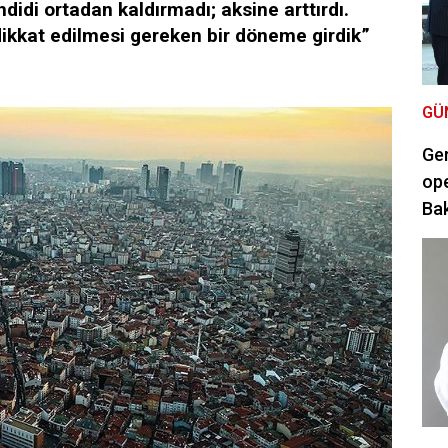
ehdidi ortadan kaldırmadı; aksine arttırdı.
dikkat edilmesi gereken bir döneme girdik”
GÜ
Ger
ope
Bak