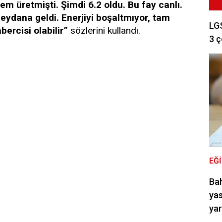
m üretmişti. Şimdi 6.2 oldu. Bu fay canlı.
eydana geldi. Enerjiyi boşaltmıyor, tam
LGS
ercisi olabilir”
sözlerini kullandı.
3 ç
EĞ
Bah
yas
ya