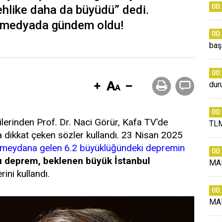
00
. Tehlike daha da büyüdü” dedi.
l medyada gündem oldu!
00
baş
00
dur
00
lerinden Prof. Dr. Naci Görür, Kafa TV'de
TLM
dikkat çeken sözler kullandı. 23 Nisan 2025
 meydana gelen 6.2 büyüklüğündeki depremin
00
u deprem, beklenen büyük İstanbul
MA
rini kullandı.
00
MA