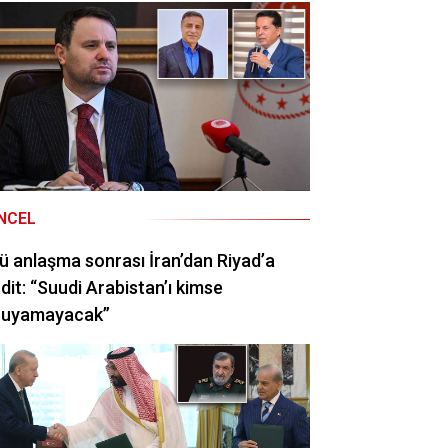
NCEL
ü anlaşma sonrası İran’dan Riyad’a
dit: “Suudi Arabistan’ı kimse
ruyamayacak”