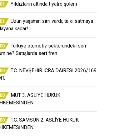
Yıldızların altında tiyatro şöleni
:01
Uzun yaşamın sırrı vardı, ta ki satmaya
:01
layana kadar!
Türkiye otomotiv sektöründeki son
:00
um ne? Satışlarda sert fren
T.C. NEVŞEHİR İCRA DAİRESİ 2026/169
:00
T.
MUT 3. ASLİYE HUKUK
:00
HKEMESİNDEN
T.C. SAMSUN 2. ASLİYE HUKUK
:00
HKEMESİNDEN