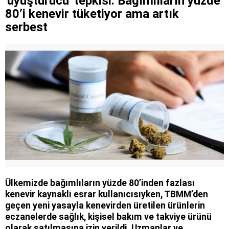
'uyuşturucu' tepkisi: Bağımlıların yüzde
atıyor!
80’i kenevir tüketiyor ama artık
serbest
Ülkemizde bağımlıların yüzde 80’inden fazlası
kenevir kaynaklı esrar kullanıcısıyken, TBMM’den
geçen yeni yasayla kenevirden üretilen ürünlerin
eczanelerde sağlık, kişisel bakım ve takviye ürünü
olarak satılmasına izin verildi. Uzmanlar ve