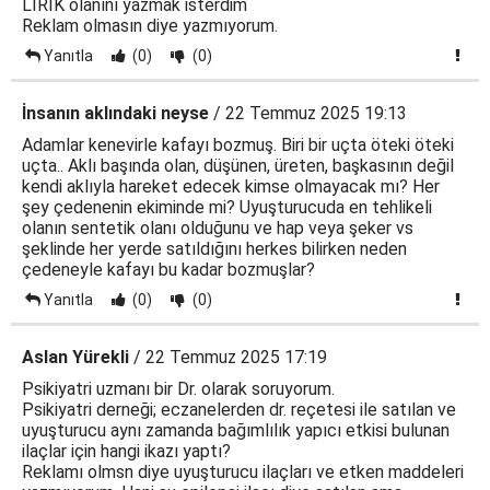
LİRİK olanını yazmak isterdim
Reklam olmasın diye yazmıyorum.
Yanıtla
(0)
(0)
İnsanın aklındaki neyse
/ 22 Temmuz 2025 19:13
Adamlar kenevirle kafayı bozmuş. Biri bir uçta öteki öteki
uçta.. Aklı başında olan, düşünen, üreten, başkasının değil
kendi aklıyla hareket edecek kimse olmayacak mı? Her
şey çedenenin ekiminde mi? Uyuşturucuda en tehlikeli
olanın sentetik olanı olduğunu ve hap veya şeker vs
şeklinde her yerde satıldığını herkes bilirken neden
çedeneyle kafayı bu kadar bozmuşlar?
Yanıtla
(0)
(0)
Aslan Yürekli
/ 22 Temmuz 2025 17:19
Psikiyatri uzmanı bir Dr. olarak soruyorum.
Psikiyatri derneği; eczanelerden dr. reçetesi ile satılan ve
uyuşturucu aynı zamanda bağımlılık yapıcı etkisi bulunan
ilaçlar için hangi ikazı yaptı?
Reklamı olmsn diye uyuşturucu ilaçları ve etken maddeleri