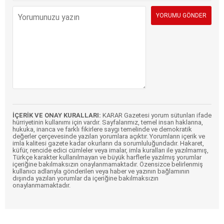
İÇERİK VE ONAY KURALLARI:
KARAR Gazetesi yorum sütunları ifade
hürriyetinin kullanımı için vardır. Sayfalarımız, temel insan haklarına,
hukuka, inanca ve farklı fikirlere saygı temelinde ve demokratik
değerler çerçevesinde yazılan yorumlara açıktır. Yorumların içerik ve
imla kalitesi gazete kadar okurların da sorumluluğundadır. Hakaret,
küfür, rencide edici cümleler veya imalar, imla kuralları ile yazılmamış,
Türkçe karakter kullanılmayan ve büyük harflerle yazılmış yorumlar
içeriğine bakılmaksızın onaylanmamaktadır. Özensizce belirlenmiş
kullanıcı adlarıyla gönderilen veya haber ve yazının bağlamının
dışında yazılan yorumlar da içeriğine bakılmaksızın
onaylanmamaktadır.