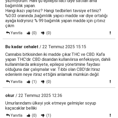
yazmıyorum. Hani şu epilepsi ilacı diye satılan ama
bağımlılık yapan.
Hangi ikazı yaptınız? Hangi tedbirleri tavsiye ettiniz?
%0.03 oranında ,bağımlılik yapıcı madde var diye ortalığı
ayağa kidryrsnz % 99 bağımlık yapan madde için çıtınız
çıkm
Yanıtla
(0)
(0)
Bu kadar cehalet
/ 22 Temmuz 2025 15:15
Cannabis bitkisinden iki madde çıkar.THC ve CBD. Kafa
yapan THC'dir. CBD disaridan kullanılırsa enfeksiyon, dahili
kullanimlarda anksiyete, epilepsi yönetimine faydası
olduğuna dair çalışmalar var. Tıbbi olan CBD'dir.Itiraz
edenlerin neye itiraz ettiğini anlamak mümkün değil.
Yanıtla
(1)
(0)
okur
/ 22 Temmuz 2025 12:36
Umurlarındamı ülkeyi yok etmeye gelmişler soyup
kaçacaklar belliki
Yanıtla
(0)
(1)