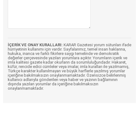
İÇERİK VE ONAY KURALLARI:
KARAR Gazetesi yorum sütunları ifade
hürriyetinin kullanımı için vardır. Sayfalarımız, temel insan haklarına,
hukuka, inanca ve farklı fikirlere saygı temelinde ve demokratik
değerler çerçevesinde yazılan yorumlara açıktır. Yorumların içerik ve
imla kalitesi gazete kadar okurların da sorumluluğundadır. Hakaret,
küfür, rencide edici cümleler veya imalar, imla kuralları ile yazılmamış,
Türkçe karakter kullanılmayan ve büyük harflerle yazılmış yorumlar
içeriğine bakılmaksızın onaylanmamaktadır. Özensizce belirlenmiş
kullanıcı adlarıyla gönderilen veya haber ve yazının bağlamının
dışında yazılan yorumlar da içeriğine bakılmaksızın
onaylanmamaktadır.