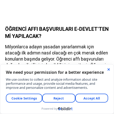
ÖĞRENCİ AFFI BAŞVURULARI E-DEVLET'TEN
Mİ YAPILACAK?
Milyonlarca adayın yasadan yararlanmak için
atacağı ilk adımın nasıl olacağı en çok merak edilen
konuların başında geliyor. Öğrenci affı başvuruları
doğrudan, ilişiğinizin kesildiği üniversitenin Öğrenci
İşleri Daire Başkanlığı'na yapılmaktadır. İlerleyen
günlerde Yükseköğretim Kurulu'nun (YÖK)
yayınlayacağı uygulama usul ve esaslarıyla birlikte,
bazı üniversitelerin ön başvuruları online sistemler
(e-Devlet veya üniversite otomasyonu) üzerinden
alması, kesin kayıtlar için ise şahsen evrak teslimi
talep etmesi bekleniyor. Adayların eski