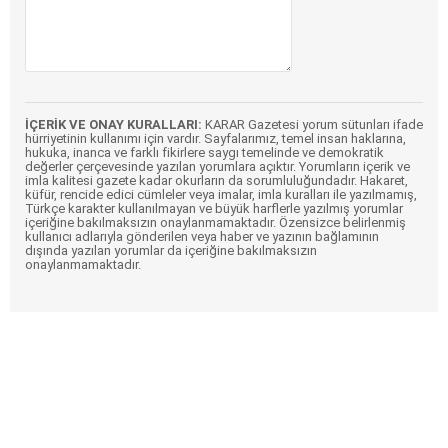
İÇERİK VE ONAY KURALLARI:
KARAR Gazetesi yorum sütunları ifade
hürriyetinin kullanımı için vardır. Sayfalarımız, temel insan haklarına,
hukuka, inanca ve farklı fikirlere saygı temelinde ve demokratik
değerler çerçevesinde yazılan yorumlara açıktır. Yorumların içerik ve
imla kalitesi gazete kadar okurların da sorumluluğundadır. Hakaret,
küfür, rencide edici cümleler veya imalar, imla kuralları ile yazılmamış,
Türkçe karakter kullanılmayan ve büyük harflerle yazılmış yorumlar
içeriğine bakılmaksızın onaylanmamaktadır. Özensizce belirlenmiş
kullanıcı adlarıyla gönderilen veya haber ve yazının bağlamının
dışında yazılan yorumlar da içeriğine bakılmaksızın
onaylanmamaktadır.