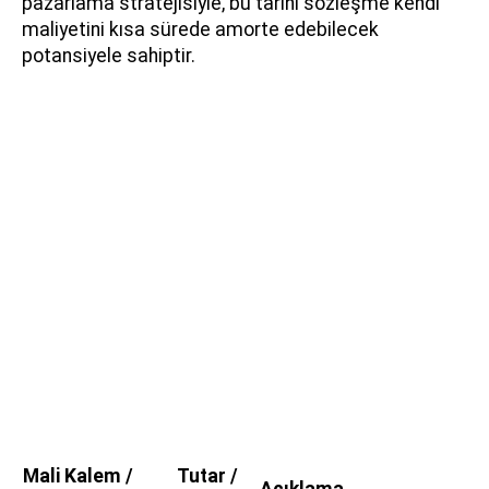
pazarlama stratejisiyle, bu tarihi sözleşme kendi
maliyetini kısa sürede amorte edebilecek
potansiyele sahiptir.
Mali Kalem /
Tutar /
Açıklama