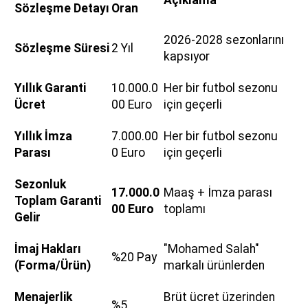
Sözleşme Detayı
Oran
2026-2028 sezonlarını
Sözleşme Süresi
2 Yıl
kapsıyor
Yıllık Garanti
10.000.0
Her bir futbol sezonu
Ücret
00 Euro
için geçerli
Yıllık İmza
7.000.00
Her bir futbol sezonu
Parası
0 Euro
için geçerli
Sezonluk
17.000.0
Maaş + İmza parası
Toplam Garanti
00 Euro
toplamı
Gelir
İmaj Hakları
"Mohamed Salah"
%20 Pay
(Forma/Ürün)
markalı ürünlerden
Menajerlik
Brüt ücret üzerinden
%5