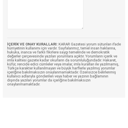
İÇERİK VE ONAY KURALLARI:
KARAR Gazetesi yorum sütunları ifade
hürriyetinin kullanımı için vardır. Sayfalarımız, temel insan haklarına,
hukuka, inanca ve farklı fikirlere saygı temelinde ve demokratik
değerler çerçevesinde yazılan yorumlara açıktır. Yorumların içerik ve
imla kalitesi gazete kadar okurların da sorumluluğundadır. Hakaret,
küfür, rencide edici cümleler veya imalar, imla kuralları ile yazılmamış,
Türkçe karakter kullanılmayan ve büyük harflerle yazılmış yorumlar
içeriğine bakılmaksızın onaylanmamaktadır. Özensizce belirlenmiş
kullanıcı adlarıyla gönderilen veya haber ve yazının bağlamının
dışında yazılan yorumlar da içeriğine bakılmaksızın
onaylanmamaktadır.