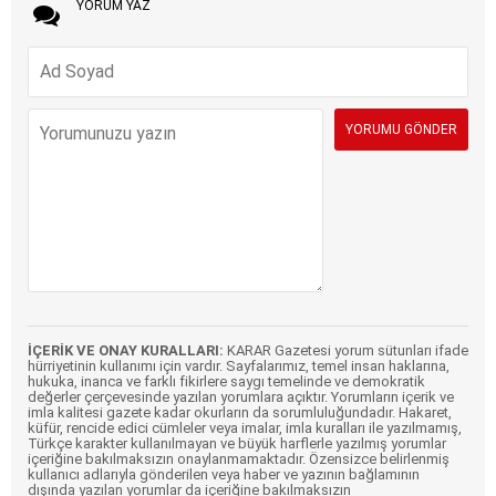
YORUM YAZ
İÇERİK VE ONAY KURALLARI:
KARAR Gazetesi yorum sütunları ifade
hürriyetinin kullanımı için vardır. Sayfalarımız, temel insan haklarına,
hukuka, inanca ve farklı fikirlere saygı temelinde ve demokratik
değerler çerçevesinde yazılan yorumlara açıktır. Yorumların içerik ve
imla kalitesi gazete kadar okurların da sorumluluğundadır. Hakaret,
küfür, rencide edici cümleler veya imalar, imla kuralları ile yazılmamış,
Türkçe karakter kullanılmayan ve büyük harflerle yazılmış yorumlar
içeriğine bakılmaksızın onaylanmamaktadır. Özensizce belirlenmiş
kullanıcı adlarıyla gönderilen veya haber ve yazının bağlamının
dışında yazılan yorumlar da içeriğine bakılmaksızın