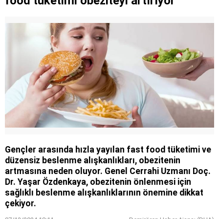
food tüketimi obeziteyi artırıyor
yasa değil
Gençler arasında hızla yayılan fast food tüketimi ve
düzensiz beslenme alışkanlıkları, obezitenin
artmasına neden oluyor. Genel Cerrahi Uzmanı Doç.
Dr. Yaşar Özdenkaya, obezitenin önlenmesi için
sağlıklı beslenme alışkanlıklarının önemine dikkat
çekiyor.