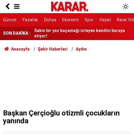
4 mevsim donmuyor, UNESCO listesinde yer
alıyor!
Sakin bir yaz kaçamağı isteyen kendini buraya
Güncel
Yazarlar
Dünya
Ekonomi
Spor
Hayat
Karar Vi
atıyor!
MEB'den beklenen açıklama geldi mi? 2026-2027
SON DAKİKA :
AÖL açık lise kayıtları ne zaman başlayacak?
Uluslararası mezunlara 2 yıla kadar ikamet izni
Anasayfa
Şehir Haberleri
Aydın
Taha Akyol yazdı: Çözüm ve seçim
Ulvi Saran yazdı: Muhammed Salah,
Trabzonspor için bir kurtarıcı mı?
Cumhurbaşkanı Erdoğan, Suudi Arabistan'a gitti
Bakanlığa müfettiş çağrısı
Başkan Çerçioğlu otizmli çocukların
yanında