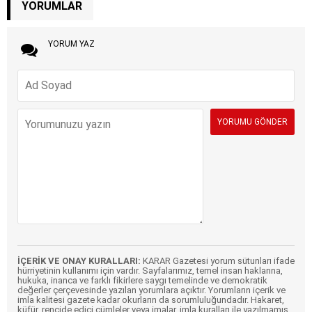
YORUMLAR
YORUM YAZ
İÇERİK VE ONAY KURALLARI:
KARAR Gazetesi yorum sütunları ifade
hürriyetinin kullanımı için vardır. Sayfalarımız, temel insan haklarına,
hukuka, inanca ve farklı fikirlere saygı temelinde ve demokratik
değerler çerçevesinde yazılan yorumlara açıktır. Yorumların içerik ve
imla kalitesi gazete kadar okurların da sorumluluğundadır. Hakaret,
küfür, rencide edici cümleler veya imalar, imla kuralları ile yazılmamış,