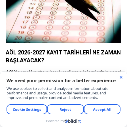
AÖL 2026-2027 KAYIT TARİHLERİ NE ZAMAN
BAŞLAYACAK?
AÖL’de yeni kayıt ve kayıt yenileme işlemlerinin hangi
tarihlerde yapılacağı, Milli Eğitim Bakanlığının
yayımlayacağı güncel çalışma takvimiyle tam netlik
kazanacak. An itibarıyla 2026-2027 eğitim öğretim
dönemine ait kesin başvuru tarihleri henüz
kamuoyuyla paylaşılmadı.
Ancak geçmiş eğitim yıllarındaki MEB istatistikleri
ve takvimleri yol gösterici oluyor. Buna göre; AÖL