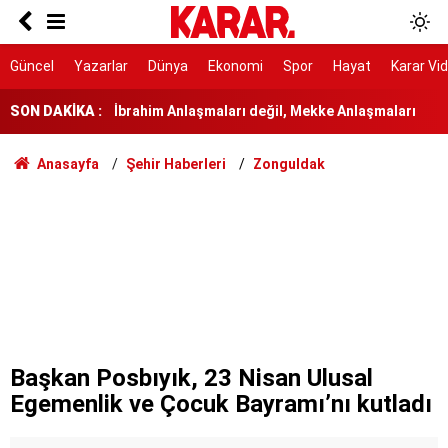
Sivas’ta kene can aldı
İbrahim Anlaşmaları değil, Mekke Anlaşmaları
Güncel
Yazarlar
Dünya
Ekonomi
Spor
Hayat
Karar Vi
SON DAKİKA :
Bu dört gıdanın fiyatları uçacak
TEM'de 10 araç birbirine girdi: Yaralılar var
Anasayfa
Şehir Haberleri
Zonguldak
Balık tutarken denize düşüp öldü
Yeni çözüm kanunu Adalet Komisyonu'nda kabul
edildi
5 ilde ayrı 5 kişinin cansız bedenleri bulundu
Çocuklarını kaybedenlere şantajda bulunan iki
kişiye tutuklama
Başkan Posbıyık, 23 Nisan Ulusal
Egemenlik ve Çocuk Bayramı’nı kutladı