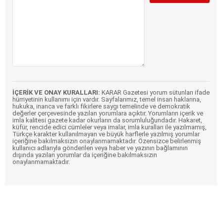
İÇERİK VE ONAY KURALLARI:
KARAR Gazetesi yorum sütunları ifade
hürriyetinin kullanımı için vardır. Sayfalarımız, temel insan haklarına,
hukuka, inanca ve farklı fikirlere saygı temelinde ve demokratik
değerler çerçevesinde yazılan yorumlara açıktır. Yorumların içerik ve
imla kalitesi gazete kadar okurların da sorumluluğundadır. Hakaret,
küfür, rencide edici cümleler veya imalar, imla kuralları ile yazılmamış,
Türkçe karakter kullanılmayan ve büyük harflerle yazılmış yorumlar
içeriğine bakılmaksızın onaylanmamaktadır. Özensizce belirlenmiş
kullanıcı adlarıyla gönderilen veya haber ve yazının bağlamının
dışında yazılan yorumlar da içeriğine bakılmaksızın
onaylanmamaktadır.