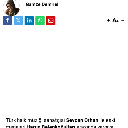
Gamze Demirel
Türk halk müziği sanatçısı
Sevcan Orhan
ile eski
menajeri
Harun Belenkoğulları
arasında yargıya