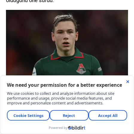
olduğunu öne sürdü.
Sarı-Kırmızılı ekibin, Rus ekibine bonuslarla birlikte
20 milyon euroluk bir teklifte bulunduğu öne
sürüldü. Galatasaray'ın genç oyuncu için Rus
ekibine bir teklif daha yapması bekleniyor.