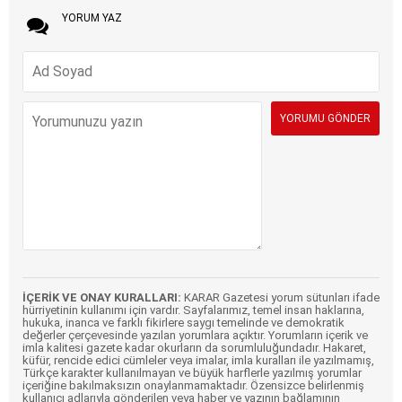
YORUM YAZ
İÇERİK VE ONAY KURALLARI:
KARAR Gazetesi yorum sütunları ifade
hürriyetinin kullanımı için vardır. Sayfalarımız, temel insan haklarına,
hukuka, inanca ve farklı fikirlere saygı temelinde ve demokratik
değerler çerçevesinde yazılan yorumlara açıktır. Yorumların içerik ve
imla kalitesi gazete kadar okurların da sorumluluğundadır. Hakaret,
küfür, rencide edici cümleler veya imalar, imla kuralları ile yazılmamış,
Türkçe karakter kullanılmayan ve büyük harflerle yazılmış yorumlar
içeriğine bakılmaksızın onaylanmamaktadır. Özensizce belirlenmiş
kullanıcı adlarıyla gönderilen veya haber ve yazının bağlamının