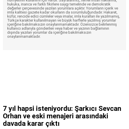
hürriyetinin kullanımı için vardır. Sayfalarımız, temel insan haklarına,
hukuka, inanca ve farklı fikirlere saygı temelinde ve demokratik
değerler çerçevesinde yazılan yorumlara açıktır. Yorumların içerik ve
imla kalitesi gazete kadar okurların da sorumluluğundadır. Hakaret,
küfür, rencide edici cümleler veya imalar, imla kuralları ile yazılmamış,
Türkçe karakter kullanılmayan ve büyük harflerle yazılmış yorumlar
içeriğine bakılmaksızın onaylanmamaktadır. Özensizce belirlenmiş
kullanıcı adlarıyla gönderilen veya haber ve yazının bağlamının
dışında yazılan yorumlar da içeriğine bakılmaksızın
onaylanmamaktadır.
7 yıl hapsi isteniyordu: Şarkıcı Sevcan
Orhan ve eski menajeri arasındaki
davada karar çıktı