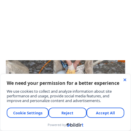
“GÖRENLER İÇİN ÇOK ZOR BİR MESLEK”