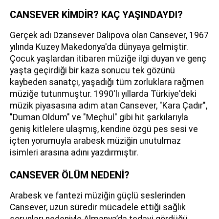
CANSEVER KİMDİR? KAÇ YAŞINDAYDI?
Gerçek adı Dzansever Dalipova olan Cansever, 1967
yılında Kuzey Makedonya'da dünyaya gelmiştir.
Çocuk yaşlardan itibaren müziğe ilgi duyan ve genç
yaşta geçirdiği bir kaza sonucu tek gözünü
kaybeden sanatçı, yaşadığı tüm zorluklara rağmen
müziğe tutunmuştur. 1990'lı yıllarda Türkiye'deki
müzik piyasasına adım atan Cansever, "Kara Çadır",
"Duman Oldum" ve "Meçhul" gibi hit şarkılarıyla
geniş kitlelere ulaşmış, kendine özgü pes sesi ve
içten yorumuyla arabesk müziğin unutulmaz
isimleri arasına adını yazdırmıştır.
CANSEVER ÖLÜM NEDENİ?
Arabesk ve fantezi müziğin güçlü seslerinden
Cansever, uzun süredir mücadele ettiği sağlık
sorunları nedeniyle Almanya’da tedavi gördüğü