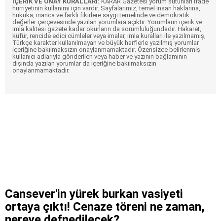
İÇERİK VE ONAY KURALLARI:
KARAR Gazetesi yorum sütunları ifade
hürriyetinin kullanımı için vardır. Sayfalarımız, temel insan haklarına,
hukuka, inanca ve farklı fikirlere saygı temelinde ve demokratik
değerler çerçevesinde yazılan yorumlara açıktır. Yorumların içerik ve
imla kalitesi gazete kadar okurların da sorumluluğundadır. Hakaret,
küfür, rencide edici cümleler veya imalar, imla kuralları ile yazılmamış,
Türkçe karakter kullanılmayan ve büyük harflerle yazılmış yorumlar
içeriğine bakılmaksızın onaylanmamaktadır. Özensizce belirlenmiş
kullanıcı adlarıyla gönderilen veya haber ve yazının bağlamının
dışında yazılan yorumlar da içeriğine bakılmaksızın
onaylanmamaktadır.
Cansever'in yürek burkan vasiyeti
ortaya çıktı! Cenaze töreni ne zaman,
nereye defnedilecek?