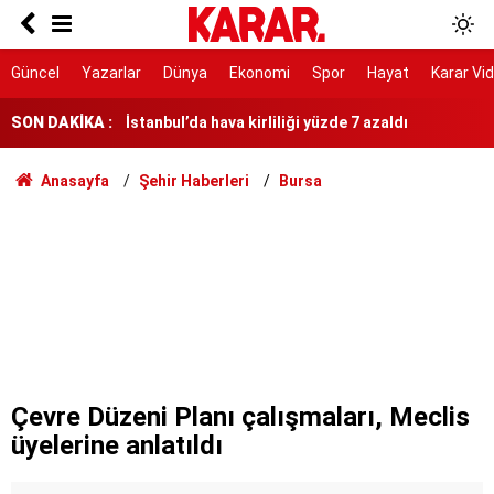
Klima sayısı 10 yılda iki katına çıkacak:
Bakanlıktan tasarruf uyarısı
İstanbul’da hava kirliliği yüzde 7 azaldı
Güncel
Yazarlar
Dünya
Ekonomi
Spor
Hayat
Karar Vi
SON DAKİKA :
65 milyon TL, silah ve 4 balistik yelek
Küresel okyanus sıcaklıkları temmuzda rekor
Anasayfa
Şehir Haberleri
Bursa
kırdı
Bu otele giden ailecek ücretsiz konaklıyor!
Evde tablet oynamak yerine sokağa çıktı: 14
yaşındaki genç asgari ücreti üçe katladı
101 yıllık çınardan uzun yaşam sırrı!
91 puanla Türkiye’nin en iyi simidi seçildi!
Çevre Düzeni Planı çalışmaları, Meclis
üyelerine anlatıldı