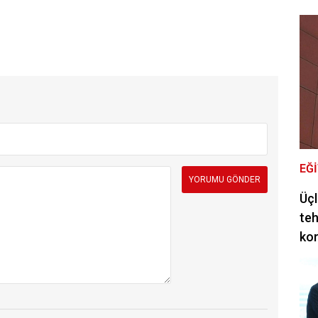
EĞ
Üçl
teh
ko