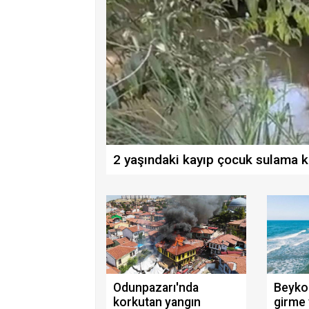
2 yaşındaki kayıp çocuk sulama k
Odunpazarı'nda
Beyko
korkutan yangın
girme 