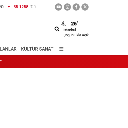
RO
55.1258
%0
26°
İstanbul
 döndüler
Çoğunlukla açık
?"
İLANLAR
KÜLTÜR SANAT