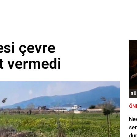
esi çevre
it vermedi
GÜ
ÖN
New
sem
du