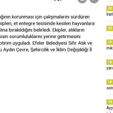
20
İra
ğının korunması için çalışmalarını sürdüren
pleri, et entegre tesisinde kesilen hayvanlara
20
na bırakıldığını belirledi. Ekipler, atıkların
isin sorumluluklarını yerine getirmesini
ırım uyguladı. Efeler Belediyesi Sıfır Atık ve
19
mikt
ydın Çevre, Şehircilik ve İklim Değişikliği İl
18
yar
18
son
18
Ayy