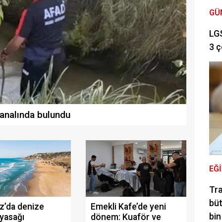
GÜ
LGS
3 ç
analında bulundu
EĞ
Tra
büt
z’da denize
Emekli Kafe’de yeni
bin
yasağı
dönem: Kuaför ve