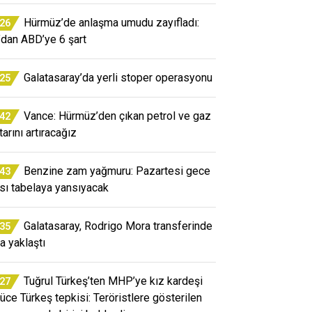
Hürmüz’de anlaşma umudu zayıfladı:
:26
n’dan ABD’ye 6 şart
Galatasaray’da yerli stoper operasyonu
:25
Vance: Hürmüz’den çıkan petrol ve gaz
:42
arını artıracağız
Benzine zam yağmuru: Pazartesi gece
:43
ısı tabelaya yansıyacak
Galatasaray, Rodrigo Mora transferinde
:35
a yaklaştı
Tuğrul Türkeş’ten MHP’ye kız kardeşi
:27
üce Türkeş tepkisi: Teröristlere gösterilen