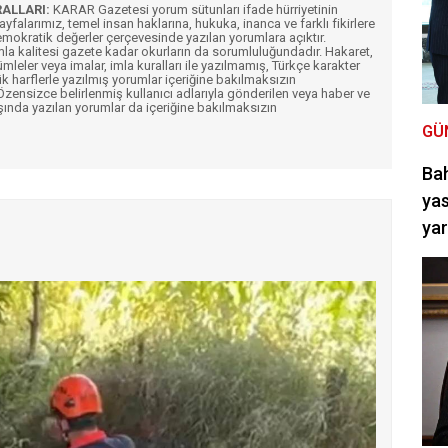
RALLARI:
KARAR Gazetesi yorum sütunları ifade hürriyetinin
Sayfalarımız, temel insan haklarına, hukuka, inanca ve farklı fikirlere
mokratik değerler çerçevesinde yazılan yorumlara açıktır.
imla kalitesi gazete kadar okurların da sorumluluğundadır. Hakaret,
ümleler veya imalar, imla kuralları ile yazılmamış, Türkçe karakter
k harflerle yazılmış yorumlar içeriğine bakılmaksızın
ensizce belirlenmiş kullanıcı adlarıyla gönderilen veya haber ve
şında yazılan yorumlar da içeriğine bakılmaksızın
GÜ
Bah
yas
ya