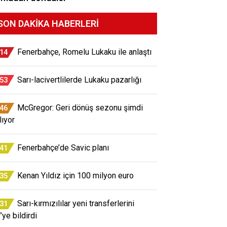
SON DAKIKA HABERLERI
Fenerbahçe, Romelu Lukaku ile anlaştı
:14
Sarı-lacivertlilerde Lukaku pazarlığı
:53
McGregor: Geri dönüş sezonu şimdi
:46
lıyor
Fenerbahçe’de Savic planı
:41
Kenan Yıldız için 100 milyon euro
:35
Sarı-kırmızılılar yeni transferlerini
:31
’ye bildirdi