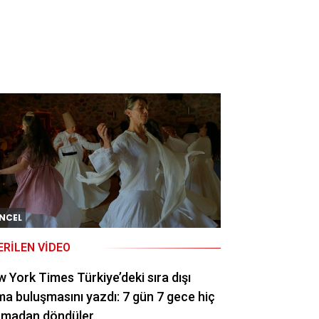
NCEL
ERILEN VIDEO
 York Times Türkiye’deki sıra dışı
a buluşmasını yazdı: 7 gün 7 gece hiç
rmadan döndüler