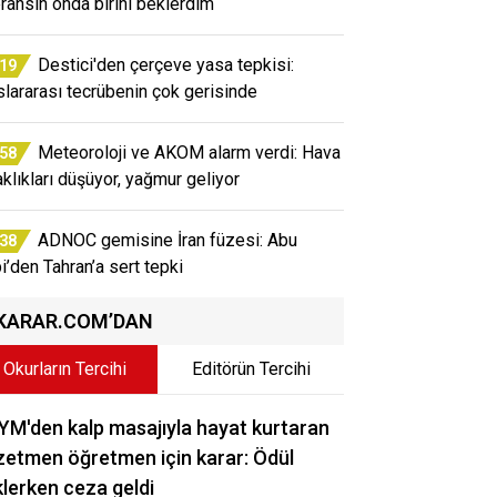
eransın onda birini beklerdim
Destici'den çerçeve yasa tepkisi:
:19
slararası tecrübenin çok gerisinde
Meteoroloji ve AKOM alarm verdi: Hava
:58
aklıkları düşüyor, yağmur geliyor
ADNOC gemisine İran füzesi: Abu
:38
i’den Tahran’a sert tepki
KARAR.COM’DAN
Okurların Tercihi
Editörün Tercihi
M'den kalp masajıyla hayat kurtaran
etmen öğretmen için karar: Ödül
lerken ceza geldi