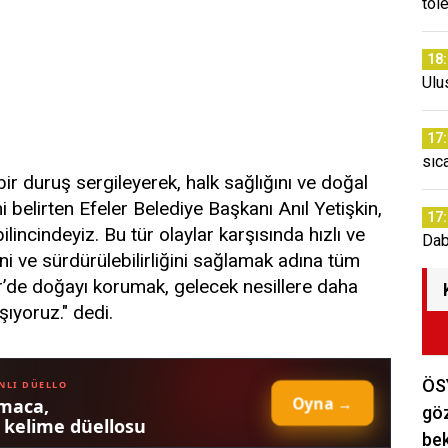
tol
18
Ulu
17
sıc
ı bir duruş sergileyerek, halk sağlığını ve doğal
elirten Efeler Belediye Başkanı Anıl Yetişkin,
17
ncindeyiz. Bu tür olaylar karşısında hızlı ve
Dab
ini ve sürdürülebilirliğini sağlamak adına tüm
er’de doğayı korumak, gelecek nesillere daha
şıyoruz." dedi.
ÖSY
göz
bek