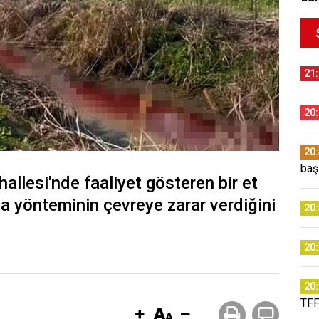
21
20
20
baş
allesi'nde faaliyet gösteren bir et
ma yönteminin çevreye zarar verdiğini
20
20
20
TFF