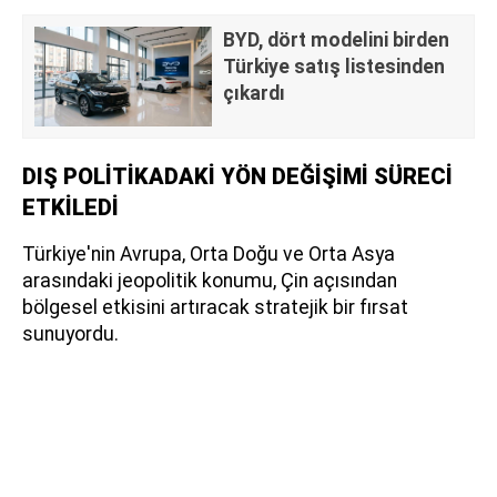
BYD, dört modelini birden
Türkiye satış listesinden
çıkardı
DIŞ POLİTİKADAKİ YÖN DEĞİŞİMİ SÜRECİ
ETKİLEDİ
Türkiye'nin Avrupa, Orta Doğu ve Orta Asya
arasındaki jeopolitik konumu, Çin açısından
bölgesel etkisini artıracak stratejik bir fırsat
sunuyordu.