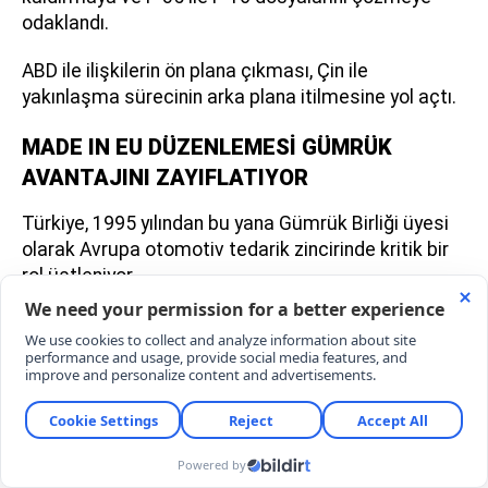
odaklandı.
ABD ile ilişkilerin ön plana çıkması, Çin ile
yakınlaşma sürecinin arka plana itilmesine yol açtı.
MADE IN EU DÜZENLEMESİ GÜMRÜK
AVANTAJINI ZAYIFLATIYOR
Türkiye, 1995 yılından bu yana Gümrük Birliği üyesi
olarak Avrupa otomotiv tedarik zincirinde kritik bir
rol üstleniyor.
Bursa'da faaliyet gösteren Bosch, Coşkunöz,
Maysan Mando ile Oyak Renault tedarikçileri ve
Türk Otomobil Fabrikası A.Ş. (TOFAŞ) yan sanayi
ağı, bu entegrasyonun en somut örnekleri arasında
bulunuyor.
Ancak AB'nin tartışmaya açtığı 'Made in EU' sanayi