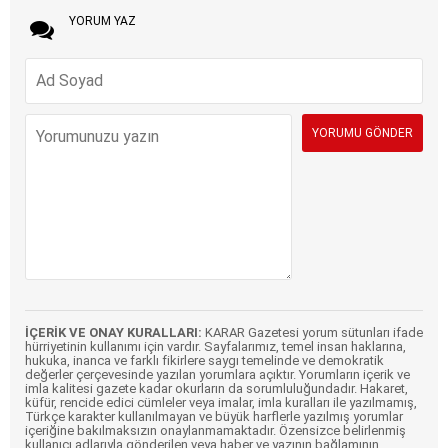
YORUM YAZ
İÇERİK VE ONAY KURALLARI:
KARAR Gazetesi yorum sütunları ifade
hürriyetinin kullanımı için vardır. Sayfalarımız, temel insan haklarına,
hukuka, inanca ve farklı fikirlere saygı temelinde ve demokratik
değerler çerçevesinde yazılan yorumlara açıktır. Yorumların içerik ve
imla kalitesi gazete kadar okurların da sorumluluğundadır. Hakaret,
küfür, rencide edici cümleler veya imalar, imla kuralları ile yazılmamış,
Türkçe karakter kullanılmayan ve büyük harflerle yazılmış yorumlar
içeriğine bakılmaksızın onaylanmamaktadır. Özensizce belirlenmiş
kullanıcı adlarıyla gönderilen veya haber ve yazının bağlamının