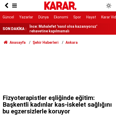
Dedetaş: Teşekkürler Üsküdar, tebrikler Sibel
Başkanım
İnce: Muhalefet 'nasıl olsa kazanıyoruz'
Güncel
Yazarlar
Dünya
Ekonomi
Spor
Hayat
Karar Vi
rehavetine kapılmamalı
SON DAKİKA :
Kendisinin çayını dahi içmedim
Ayrımcılığı hak etmedik
Anasayfa
Şehir Haberleri
Ankara
SURECTE EN KRITIK ASAMA
91 yaşındaki kadın yanarak hayatını kaybetti
Belediye kursunda öğrendiği meslekle evini
atölyeye dönüştürdü
Gazi ve şehit yakınlarına ilişkin teklif kabul
edildi
Fizyoterapistler eşliğinde eğitim:
Başkentli kadınlar kas-iskelet sağlığını
bu egzersizlerle koruyor