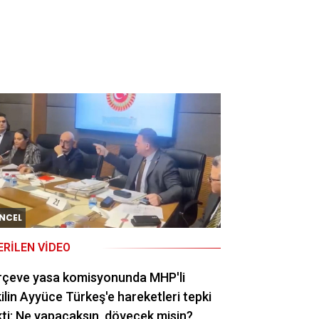
NCEL
ERILEN VIDEO
rçeve yasa komisyonunda MHP'li
ilin Ayyüce Türkeş'e hareketleri tepki
ti: Ne yapacaksın, dövecek misin?