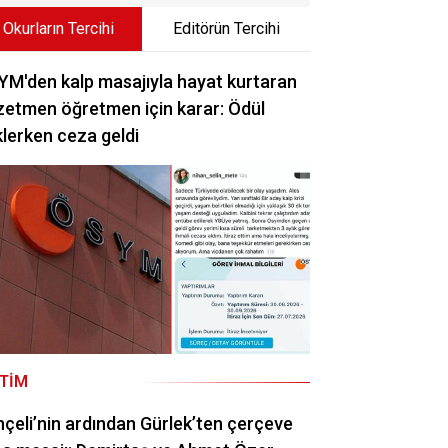
Okurların Tercihi
Editörün Tercihi
M'den kalp masajıyla hayat kurtaran
etmen öğretmen için karar: Ödül
lerken ceza geldi
ITIM
çeli’nin ardından Gürlek’ten çerçeve