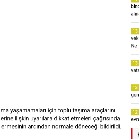
bin
alı
13
vek
Ne 
13
vat
13
gen
sama yaşamamaları için toplu taşıma araçlarını
12
erine ilişkin uyarılara dikkat etmeleri çağrısında
evr
a ermesinin ardından normale döneceği bildirildi.