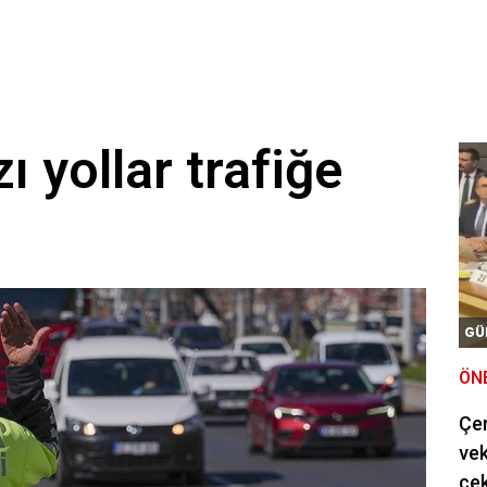
ı yollar trafiğe
GÜ
ÖN
Çe
vek
çek