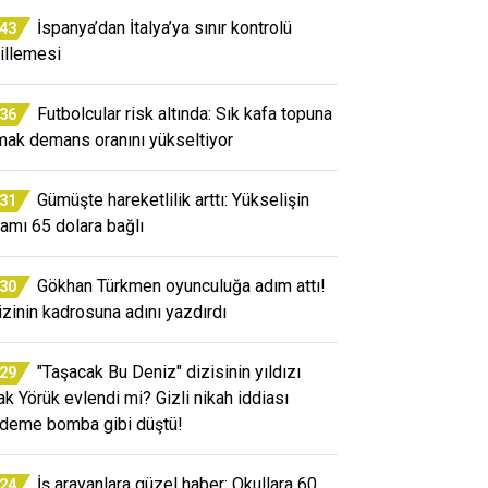
İspanya’dan İtalya’ya sınır kontrolü
:43
illemesi
Futbolcular risk altında: Sık kafa topuna
:36
mak demans oranını yükseltiyor
Gümüşte hareketlilik arttı: Yükselişin
:31
amı 65 dolara bağlı
Gökhan Türkmen oyunculuğa adım attı!
:30
izinin kadrosuna adını yazdırdı
"Taşacak Bu Deniz" dizisinin yıldızı
:29
ak Yörük evlendi mi? Gizli nikah iddiası
deme bomba gibi düştü!
İş arayanlara güzel haber: Okullara 60
:24