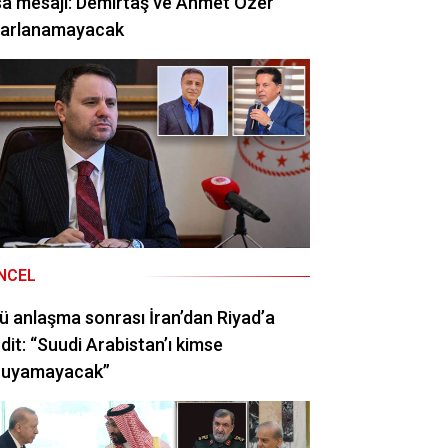
a mesajı: Demirtaş ve Ahmet Özer
rarlanamayacak
NCEL
ü anlaşma sonrası İran’dan Riyad’a
dit: “Suudi Arabistan’ı kimse
ruyamayacak”