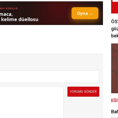
ÖSY
göz
bek
EĞ
Bah