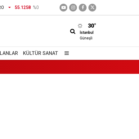
RO
55.1258
%0
30°
İstanbul
nlüğü kırmızı çizgimizdir
Güneşli
İLANLAR
KÜLTÜR SANAT