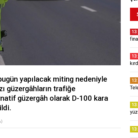
13
fin
13
kırd
 bugün yapılacak miting nedeniyle
13
zı güzergâhların trafiğe
Tel
rnatif güzergâh olarak D-100 kara
13
ldi.
yüz
A)
13