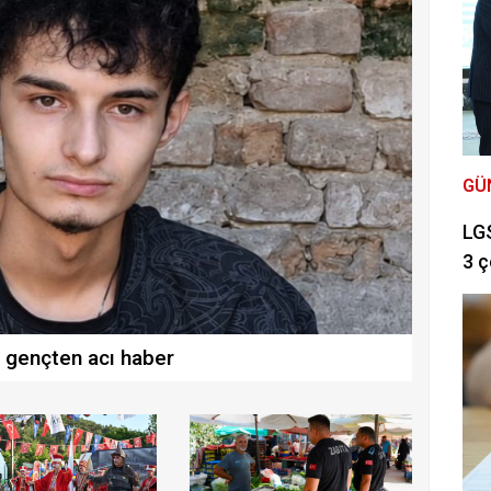
GÜ
LGS
3 ç
n gençten acı haber