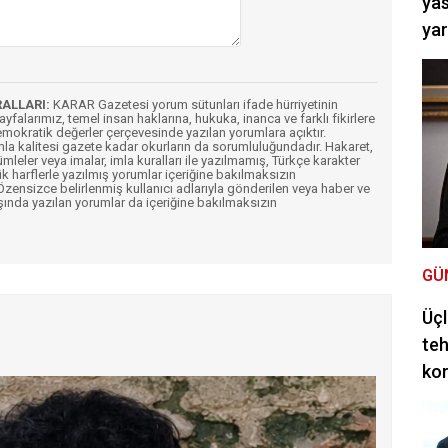
yas
ya
RALLARI:
KARAR Gazetesi yorum sütunları ifade hürriyetinin
Sayfalarımız, temel insan haklarına, hukuka, inanca ve farklı fikirlere
mokratik değerler çerçevesinde yazılan yorumlara açıktır.
imla kalitesi gazete kadar okurların da sorumluluğundadır. Hakaret,
ümleler veya imalar, imla kuralları ile yazılmamış, Türkçe karakter
k harflerle yazılmış yorumlar içeriğine bakılmaksızın
ensizce belirlenmiş kullanıcı adlarıyla gönderilen veya haber ve
şında yazılan yorumlar da içeriğine bakılmaksızın
GÜ
Üçl
teh
ko