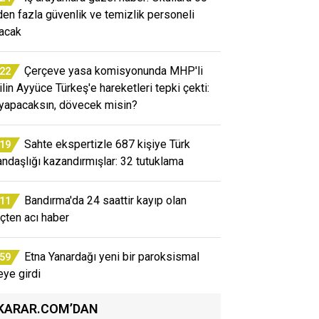
den fazla güvenlik ve temizlik personeli
nacak
Çerçeve yasa komisyonunda MHP'li
:22
ilin Ayyüce Türkeş'e hareketleri tepki çekti:
yapacaksın, dövecek misin?
Sahte ekspertizle 687 kişiye Türk
:19
andaşlığı kazandırmışlar: 32 tutuklama
Bandırma'da 24 saattir kayıp olan
:11
çten acı haber
Etna Yanardağı yeni bir paroksismal
:59
eye girdi
KARAR.COM’DAN