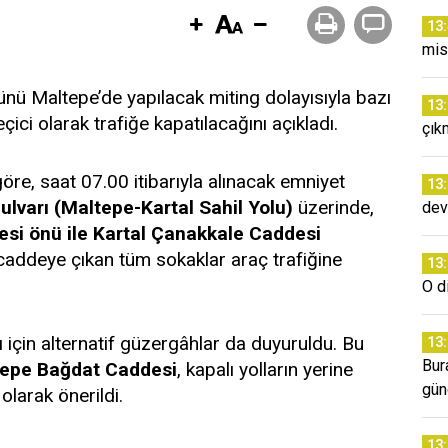
13
mis
ünü Maltepe’de yapılacak miting dolayısıyla bazı
13
çici olarak trafiğe kapatılacağını açıkladı.
çık
göre, saat 07.00 itibarıyla alınacak emniyet
13
ulvarı (Maltepe-Kartal Sahil Yolu)
üzerinde,
dev
esi önü ile Kartal Çanakkale Caddesi
caddeye çıkan tüm sokaklar araç trafiğine
13
O d
için alternatif güzergâhlar da duyuruldu. Bu
13
Bur
tepe Bağdat Caddesi
, kapalı yolların yerine
gün
olarak önerildi.
13