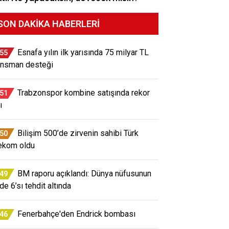
SON DAKIKA HABERLERI
Esnafa yılın ilk yarısında 75 milyar TL
:55
ansman desteği
Trabzonspor kombine satışında rekor
:51
ı
Bilişim 500’de zirvenin sahibi Türk
:50
ekom oldu
BM raporu açıklandı: Dünya nüfusunun
:49
de 6’sı tehdit altında
Fenerbahçe'den Endrick bombası
:46