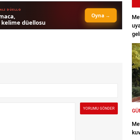
Met
uya
gel
GÜ
Met
kuv