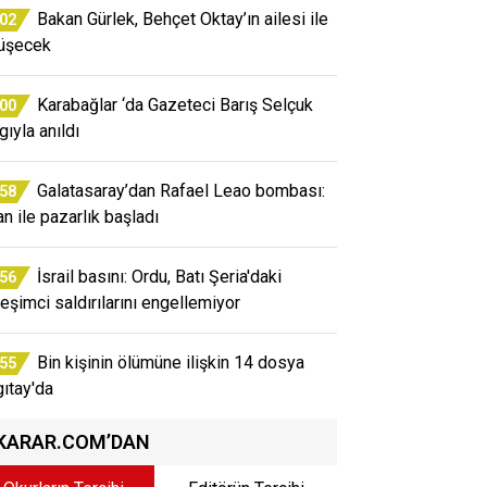
Bakan Gürlek, Behçet Oktay’ın ailesi ile
:02
üşecek
Karabağlar ‘da Gazeteci Barış Selçuk
:00
gıyla anıldı
Galatasaray’dan Rafael Leao bombası:
:58
an ile pazarlık başladı
İsrail basını: Ordu, Batı Şeria'daki
:56
leşimci saldırılarını engellemiyor
Bin kişinin ölümüne ilişkin 14 dosya
:55
gıtay'da
KARAR.COM’DAN