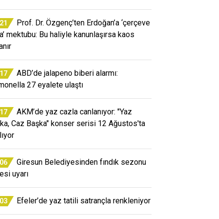
Prof. Dr. Özgenç’ten Erdoğan’a ‘çerçeve
:21
a’ mektubu: Bu haliyle kanunlaşırsa kaos
anır
ABD’de jalapeno biberi alarmı:
:17
monella 27 eyalete ulaştı
AKM’de yaz cazla canlanıyor: "Yaz
:17
ka, Caz Başka" konser serisi 12 Ağustos'ta
lıyor
Giresun Belediyesinden fındık sezonu
:06
esi uyarı
Efeler’de yaz tatili satrançla renkleniyor
:03