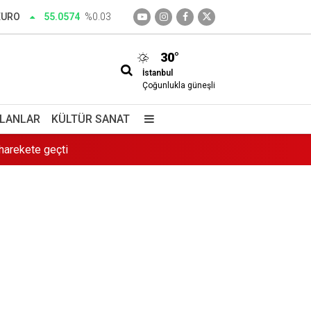
EURO
55.0574
%0.03
30°
İstanbul
Çoğunlukla güneşli
 harekete geçti
İLANLAR
KÜLTÜR SANAT
 saklı cennet
!