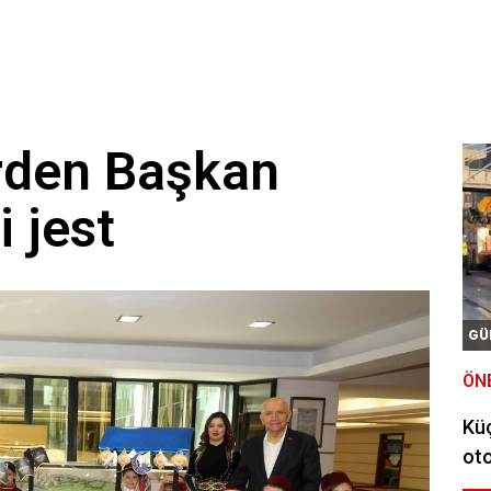
erden Başkan
i jest
GÜ
ÖN
Kü
oto