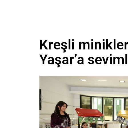
Kreşli minikl
Yaşar’a seviml