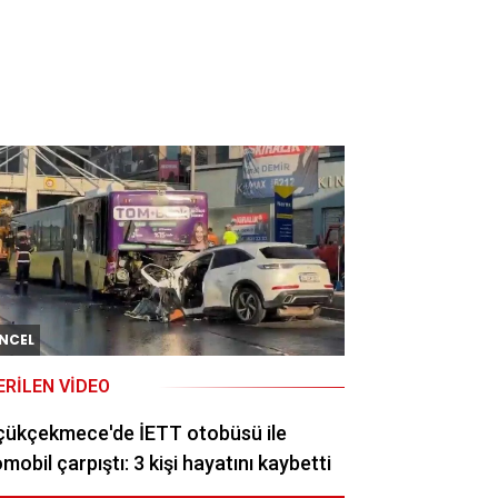
NCEL
ERILEN VIDEO
çükçekmece'de İETT otobüsü ile
mobil çarpıştı: 3 kişi hayatını kaybetti