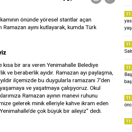
11
makamının önünde yöresel stantlar açan
yas
’ın Ramazan ayını kutlayarak, kumda Türk
yaş
11
Sal
yiz
e kısa bir ara veren Yenimahalle Belediye
11
lik ve beraberlik ayıdır. Ramazan ayı paylaşma,
Baş
 yıldır ilçemizde bu duygularla ramazanı 7’den
baş
u yaşamaya ve yaşatmaya çalışıyoruz. Okul
uklarımıza Ramazan ayının manevi ruhunu
11
mize gelerek minik elleriyle kahve ikram eden
önc
Yenimahalle’de çok büyük bir aileyiz” dedi.
11