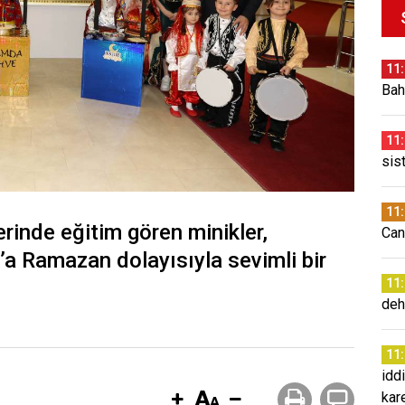
11
Bah
11
sis
11
rinde eğitim gören minikler,
Can
’a Ramazan dolayısıyla sevimli bir
11
deh
11
idd
kare