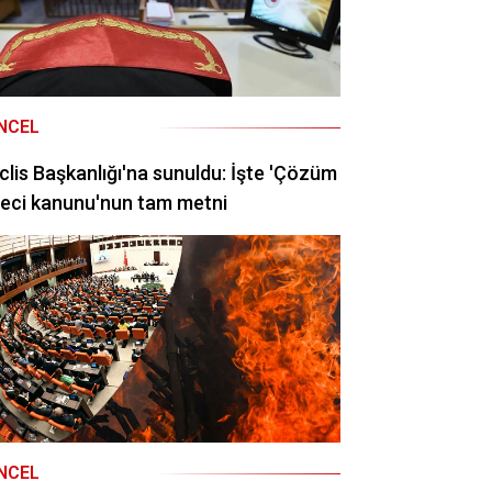
NCEL
lis Başkanlığı'na sunuldu: İşte 'Çözüm
eci kanunu'nun tam metni
NCEL