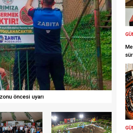
GÜ
Mec
sür
zonu öncesi uyarı
GÜ