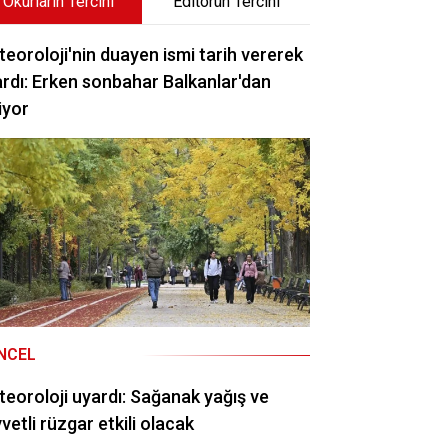
Okurların Tercihi
Editörün Tercihi
eoroloji'nin duayen ismi tarih vererek
rdı: Erken sonbahar Balkanlar'dan
iyor
NCEL
eoroloji uyardı: Sağanak yağış ve
vetli rüzgar etkili olacak