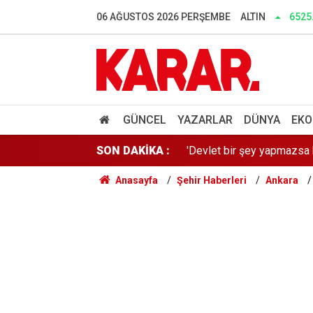
Bakan Gürlek, Behçet Oktay
06 AĞUSTOS 2026 PERŞEMBE
ALTIN
6525
Bin kişinin ölümüne ilişki
Fabrikada değil yaylada doğ
'Devlet bir şey yapmazsa b
GÜNCEL
YAZARLAR
DÜNYA
EKO
SON DAKİKA :
Çeşme'nin fiyatlarını unutu
Anasayfa
Şehir Haberleri
Ankara
AR-GE'ye 2025'te 253,5 mil
Kombi kullananlar ve merke