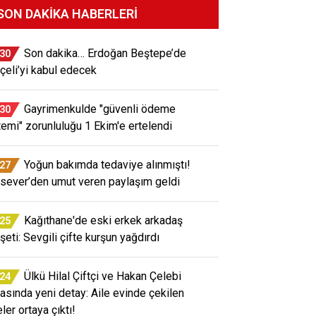
SON DAKIKA HABERLERI
Son dakika… Erdoğan Beştepe’de
:30
çeli’yi kabul edecek
Gayrimenkulde "güvenli ödeme
:30
temi" zorunluluğu 1 Ekim'e ertelendi
Yoğun bakımda tedaviye alınmıştı!
:27
sever’den umut veren paylaşım geldi
Kağıthane'de eski erkek arkadaş
:25
şeti: Sevgili çifte kurşun yağdırdı
Ülkü Hilal Çiftçi ve Hakan Çelebi
:24
iasında yeni detay: Aile evinde çekilen
ler ortaya çıktı!