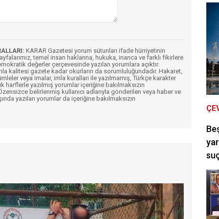
RALLARI:
KARAR Gazetesi yorum sütunları ifade hürriyetinin
Sayfalarımız, temel insan haklarına, hukuka, inanca ve farklı fikirlere
mokratik değerler çerçevesinde yazılan yorumlara açıktır.
imla kalitesi gazete kadar okurların da sorumluluğundadır. Hakaret,
ümleler veya imalar, imla kuralları ile yazılmamış, Türkçe karakter
k harflerle yazılmış yorumlar içeriğine bakılmaksızın
ensizce belirlenmiş kullanıcı adlarıyla gönderilen veya haber ve
şında yazılan yorumlar da içeriğine bakılmaksızın
ÇE
Be
yar
suç