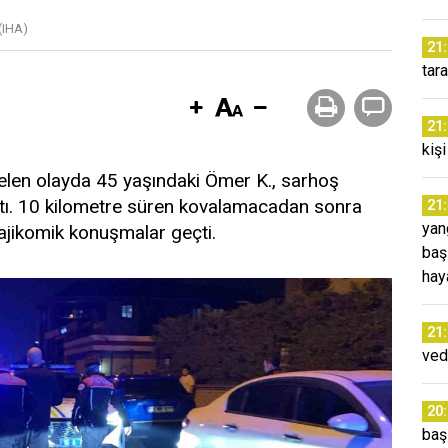
(IHA)
21
tar
21
kiş
elen olayda 45 yaşındaki Ömer K., sarhoş
çtı. 10 kilometre süren kovalamacadan sonra
21
yang
rajikomik konuşmalar geçti.
baş
hay
21
ved
20
baş