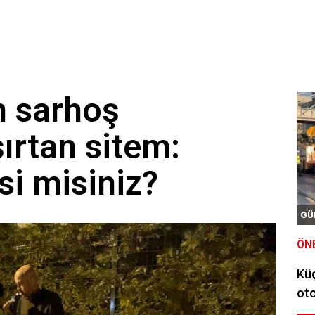
n sarhoş
ırtan sitem:
si misiniz?
GÜ
ÖN
Kü
oto