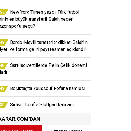
New York Times yazdı: Türk futbol
:53
ihinin en büyük transferi! Salah neden
bzonspor’u seçti?
Bordo-Mavili taraftarlar dikkat: Salah'ın
:49
iyeti ve forma geliri payı resmen açıklandı!
Sarı-lacivertlilerde Pelin Çelik dönemi
:48
ladı
Beşiktaş’ta Youssouf Fofana hamlesi
:43
Sidiki Cherif’e Stuttgart kancası
:39
KARAR.COM’DAN