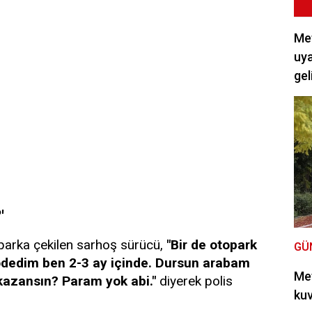
Met
uya
gel
'
toparka çekilen sarhoş sürücü,
"Bir de otopark
GÜ
ödedim ben 2-3 ay içinde. Dursun arabam
Met
kazansın? Param yok abi."
diyerek polis
kuv