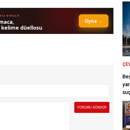
ÇE
Be
yar
suç