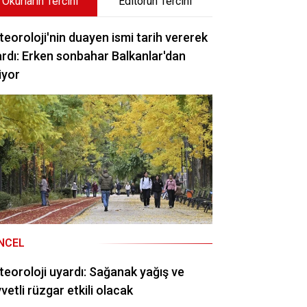
Okurların Tercihi
Editörün Tercihi
eoroloji'nin duayen ismi tarih vererek
rdı: Erken sonbahar Balkanlar'dan
iyor
NCEL
eoroloji uyardı: Sağanak yağış ve
vetli rüzgar etkili olacak