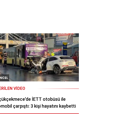
NCEL
ERILEN VIDEO
çükçekmece'de İETT otobüsü ile
mobil çarpıştı: 3 kişi hayatını kaybetti