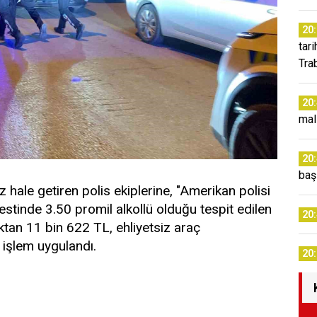
20
tar
Tra
20
mal
20
baş
z hale getiren polis ekiplerine, "Amerikan polisi
 testinde 3.50 promil alkollü olduğu tespit edilen
20
ktan 11 bin 622 TL, ehliyetsiz araç
 işlem uygulandı.
20