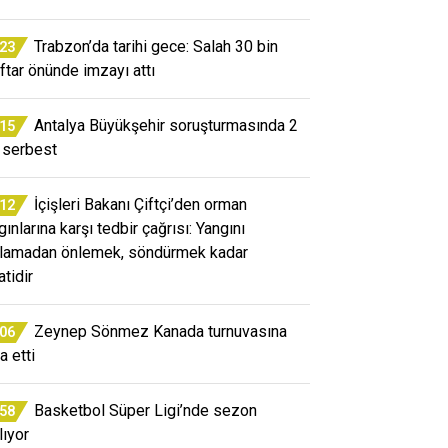
Trabzon’da tarihi gece: Salah 30 bin
:23
aftar önünde imzayı attı
Antalya Büyükşehir soruşturmasında 2
:15
i serbest
İçişleri Bakanı Çiftçi’den orman
:12
ınlarına karşı tedbir çağrısı: Yangını
lamadan önlemek, söndürmek kadar
atidir
Zeynep Sönmez Kanada turnuvasına
:06
a etti
Basketbol Süper Ligi’nde sezon
:58
lıyor