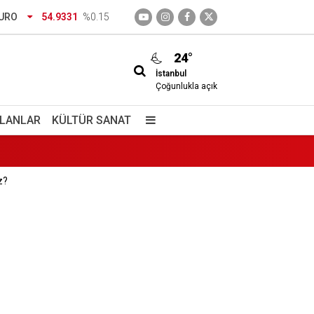
URO
54.9331
%0.15
seçti?
24°
İstanbul
Çoğunlukla açık
İLANLAR
KÜLTÜR SANAT
z?