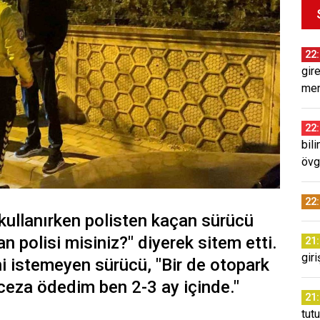
22
gir
men
22
bil
övg
22
kullanırken polisten kaçan sürücü
 polisi misiniz?" diyerek sitem etti.
21
gir
i istemeyen sürücü, "Bir de otopark
ceza ödedim ben 2-3 ay içinde."
21
tut