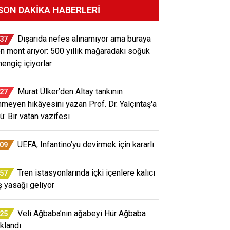
SON DAKIKA HABERLERI
Dışarıda nefes alınamıyor ama buraya
:37
en mont arıyor: 500 yıllık mağaradaki soğuk
engiç içiyorlar
Murat Ülker’den Altay tankının
:27
inmeyen hikâyesini yazan Prof. Dr. Yalçıntaş'a
ü: Bir vatan vazifesi
UEFA, Infantino’yu devirmek için kararlı
:09
Tren istasyonlarında içki içenlere kalıcı
:57
iş yasağı geliyor
Veli Ağbaba’nın ağabeyi Hür Ağbaba
:25
uklandı