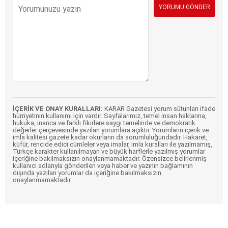
İÇERİK VE ONAY KURALLARI:
KARAR Gazetesi yorum sütunları ifade
hürriyetinin kullanımı için vardır. Sayfalarımız, temel insan haklarına,
hukuka, inanca ve farklı fikirlere saygı temelinde ve demokratik
değerler çerçevesinde yazılan yorumlara açıktır. Yorumların içerik ve
imla kalitesi gazete kadar okurların da sorumluluğundadır. Hakaret,
küfür, rencide edici cümleler veya imalar, imla kuralları ile yazılmamış,
Türkçe karakter kullanılmayan ve büyük harflerle yazılmış yorumlar
içeriğine bakılmaksızın onaylanmamaktadır. Özensizce belirlenmiş
kullanıcı adlarıyla gönderilen veya haber ve yazının bağlamının
dışında yazılan yorumlar da içeriğine bakılmaksızın
onaylanmamaktadır.