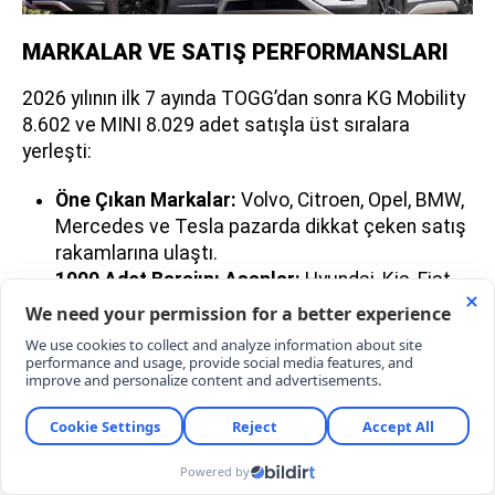
MARKALAR VE SATIŞ PERFORMANSLARI
2026 yılının ilk 7 ayında TOGG’dan sonra KG Mobility
8.602 ve MINI 8.029 adet satışla üst sıralara
yerleşti:
Öne Çıkan Markalar:
Volvo, Citroen, Opel, BMW,
Mercedes ve Tesla pazarda dikkat çeken satış
rakamlarına ulaştı.
1000 Adet Barajını Aşanlar:
Hyundai, Kia, Fiat,
Skoda, Ford, Renault ve Peugeot 1000 satış
sınırını geride bıraktı.
1000 Adedin Altında Kalanlar:
Volkswagen,
Audi, Porsche ve Jeep gibi markalar ise ilk 7
aylık süreçte 1000 adedin altında kaldı.
YORUMLAR