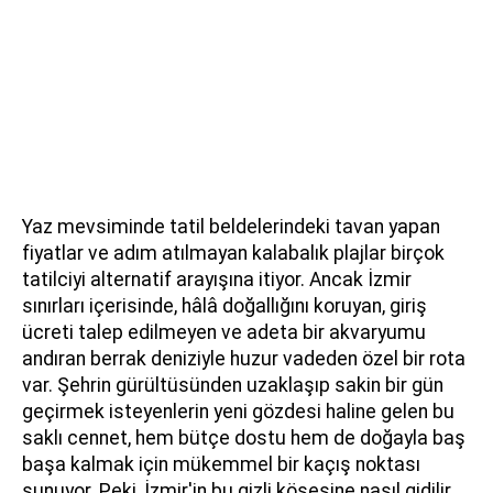
Yaz mevsiminde tatil beldelerindeki tavan yapan
fiyatlar ve adım atılmayan kalabalık plajlar birçok
tatilciyi alternatif arayışına itiyor. Ancak İzmir
sınırları içerisinde, hâlâ doğallığını koruyan, giriş
ücreti talep edilmeyen ve adeta bir akvaryumu
andıran berrak deniziyle huzur vadeden özel bir rota
var. Şehrin gürültüsünden uzaklaşıp sakin bir gün
geçirmek isteyenlerin yeni gözdesi haline gelen bu
saklı cennet, hem bütçe dostu hem de doğayla baş
başa kalmak için mükemmel bir kaçış noktası
sunuyor. Peki, İzmir'in bu gizli köşesine nasıl gidilir,