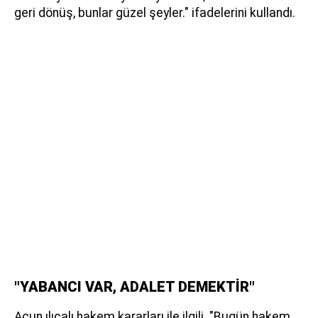
geri dönüş, bunlar güzel şeyler." ifadelerini kullandı.
"YABANCI VAR, ADALET DEMEKTİR"
Acun ılıcalı hakem kararları ile ilgili. "Bugün hakem