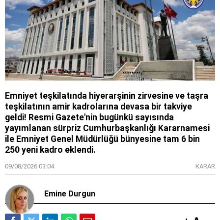
Emniyet teşkilatında hiyerarşinin zirvesine ve taşra
teşkilatının amir kadrolarına devasa bir takviye
geldi! Resmi Gazete'nin bugünkü sayısında
yayımlanan sürpriz Cumhurbaşkanlığı Kararnamesi
ile Emniyet Genel Müdürlüğü bünyesine tam 6 bin
250 yeni kadro eklendi.
09/08/2026 03:04
KARAR
Emine Durgun