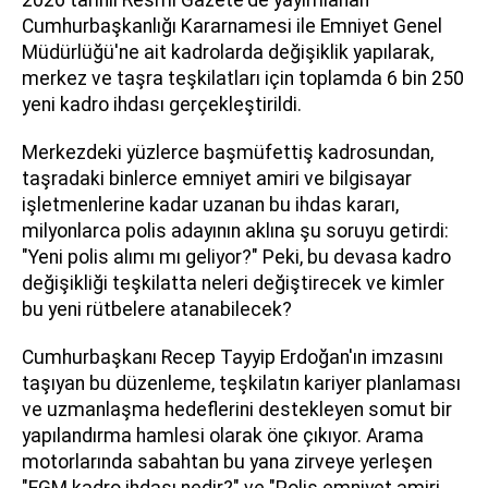
Cumhurbaşkanlığı Kararnamesi ile Emniyet Genel
Müdürlüğü'ne ait kadrolarda değişiklik yapılarak,
merkez ve taşra teşkilatları için toplamda 6 bin 250
yeni kadro ihdası gerçekleştirildi.
Merkezdeki yüzlerce başmüfettiş kadrosundan,
taşradaki binlerce emniyet amiri ve bilgisayar
işletmenlerine kadar uzanan bu ihdas kararı,
milyonlarca polis adayının aklına şu soruyu getirdi:
"Yeni polis alımı mı geliyor?" Peki, bu devasa kadro
değişikliği teşkilatta neleri değiştirecek ve kimler
bu yeni rütbelere atanabilecek?
Cumhurbaşkanı Recep Tayyip Erdoğan'ın imzasını
taşıyan bu düzenleme, teşkilatın kariyer planlaması
ve uzmanlaşma hedeflerini destekleyen somut bir
yapılandırma hamlesi olarak öne çıkıyor. Arama
motorlarında sabahtan bu yana zirveye yerleşen
"EGM kadro ihdası nedir?" ve "Polis emniyet amiri