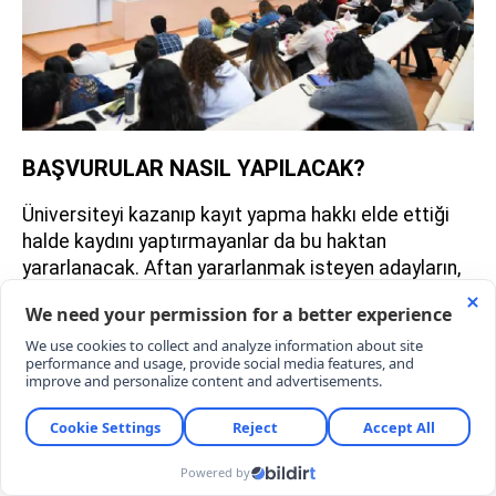
BAŞVURULAR NASIL YAPILACAK?
Üniversiteyi kazanıp kayıt yapma hakkı elde ettiği
halde kaydını yaptırmayanlar da bu haktan
yararlanacak. Aftan yararlanmak isteyen adayların,
yasanın yürürlüğe girdiği günden itibaren 4 ay
içerisinde ilgili üniversiteye başvuru yapması şart.
2026 ÖĞRENCİ AFFI SON BAŞVURU TARİHİ
Kanunun Resmi Gazete'de yayımlanarak yürürlüğe
girmesiyle birlikte, aftan yararlanmak isteyenler için
4 aylık yasal başvuru süresi geri sayıma başladı.