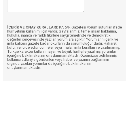
İÇERİK VE ONAY KURALLARI:
KARAR Gazetesi yorum sütunları ifade
hürriyetinin kullanımı için vardır. Sayfalarımız, temel insan haklarına,
hukuka, inanca ve farklı fikirlere saygı temelinde ve demokratik
değerler çerçevesinde yazılan yorumlara açıktır. Yorumların içerik ve
imla kalitesi gazete kadar okurların da sorumluluğundadır. Hakaret,
küfür, rencide edici cümleler veya imalar, imla kuralları ile yazılmamış,
Türkçe karakter kullanılmayan ve büyük harflerle yazılmış yorumlar
içeriğine bakılmaksızın onaylanmamaktadır. Özensizce belirlenmiş
kullanıcı adlarıyla gönderilen veya haber ve yazının bağlamının
dışında yazılan yorumlar da içeriğine bakılmaksızın
onaylanmamaktadır.