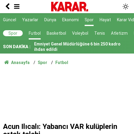
Beklenen haber Resmi Gazete'den geldi:
Öğrenci affı resmen yürürlükte! İşte
üniversiteye dönüşün şartları
Gürlek: Çocuk adalet sistemimizi daha güçlü ve
Güncel
Yazarlar
Dünya
Ekonomi
Spor
Hayat
Karar Vi
caydırıcı hale getirdik
Emniyet Genel Müdürlüğüne 6 bin 250 kadro
Spor
Futbol
Basketbol
Voleybol
Tenis
Atletizm
ihdas edildi
Resmi Gazete'de yayımlandı: Dört ülkeye yeni
SON DAKİKA :
büyükelçi atandı
Turhan Çömez hakkında soruşturma
Anasayfa
Spor
Futbol
Öğrencilere af düzenlemesi Resmi Gazete'de
yayımlandı
Suça sürüklenen çocuklara ilişkin kanun teklifi
yasalaştı
Siyasi hesaplaşmayı ailelere kadar uzatmak
acizliktir
NATO’nun 5. maddesiyle aynı
Acun Ilıcalı: Yabancı VAR kulüplerin