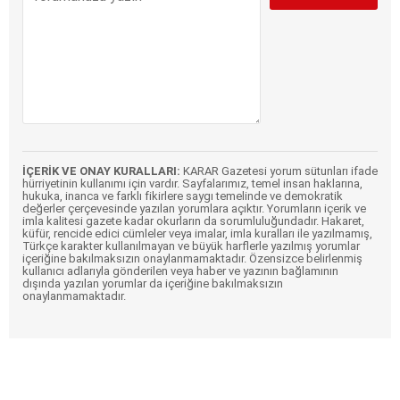
İÇERİK VE ONAY KURALLARI:
KARAR Gazetesi yorum sütunları ifade
hürriyetinin kullanımı için vardır. Sayfalarımız, temel insan haklarına,
hukuka, inanca ve farklı fikirlere saygı temelinde ve demokratik
değerler çerçevesinde yazılan yorumlara açıktır. Yorumların içerik ve
imla kalitesi gazete kadar okurların da sorumluluğundadır. Hakaret,
küfür, rencide edici cümleler veya imalar, imla kuralları ile yazılmamış,
Türkçe karakter kullanılmayan ve büyük harflerle yazılmış yorumlar
içeriğine bakılmaksızın onaylanmamaktadır. Özensizce belirlenmiş
kullanıcı adlarıyla gönderilen veya haber ve yazının bağlamının
dışında yazılan yorumlar da içeriğine bakılmaksızın
onaylanmamaktadır.