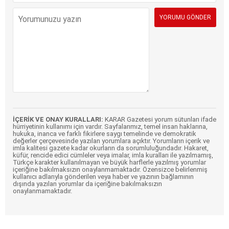
İÇERİK VE ONAY KURALLARI:
KARAR Gazetesi yorum sütunları ifade
hürriyetinin kullanımı için vardır. Sayfalarımız, temel insan haklarına,
hukuka, inanca ve farklı fikirlere saygı temelinde ve demokratik
değerler çerçevesinde yazılan yorumlara açıktır. Yorumların içerik ve
imla kalitesi gazete kadar okurların da sorumluluğundadır. Hakaret,
küfür, rencide edici cümleler veya imalar, imla kuralları ile yazılmamış,
Türkçe karakter kullanılmayan ve büyük harflerle yazılmış yorumlar
içeriğine bakılmaksızın onaylanmamaktadır. Özensizce belirlenmiş
kullanıcı adlarıyla gönderilen veya haber ve yazının bağlamının
dışında yazılan yorumlar da içeriğine bakılmaksızın
onaylanmamaktadır.