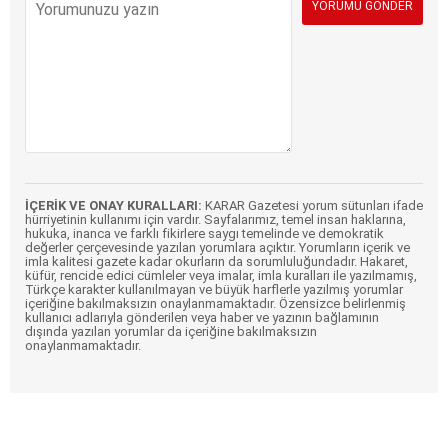
İÇERİK VE ONAY KURALLARI:
KARAR Gazetesi yorum sütunları ifade
hürriyetinin kullanımı için vardır. Sayfalarımız, temel insan haklarına,
hukuka, inanca ve farklı fikirlere saygı temelinde ve demokratik
değerler çerçevesinde yazılan yorumlara açıktır. Yorumların içerik ve
imla kalitesi gazete kadar okurların da sorumluluğundadır. Hakaret,
küfür, rencide edici cümleler veya imalar, imla kuralları ile yazılmamış,
Türkçe karakter kullanılmayan ve büyük harflerle yazılmış yorumlar
içeriğine bakılmaksızın onaylanmamaktadır. Özensizce belirlenmiş
kullanıcı adlarıyla gönderilen veya haber ve yazının bağlamının
dışında yazılan yorumlar da içeriğine bakılmaksızın
onaylanmamaktadır.