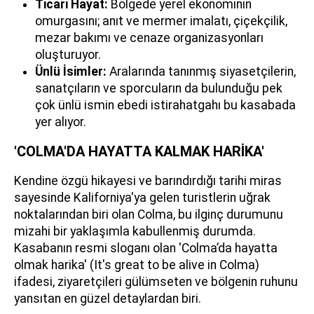
Ticari Hayat:
Bölgede yerel ekonominin
omurgasını; anıt ve mermer imalatı, çiçekçilik,
mezar bakımı ve cenaze organizasyonları
oluşturuyor.
Ünlü İsimler:
Aralarında tanınmış siyasetçilerin,
sanatçıların ve sporcuların da bulunduğu pek
çok ünlü ismin ebedi istirahatgahı bu kasabada
yer alıyor.
'COLMA'DA HAYATTA KALMAK HARİKA'
Kendine özgü hikayesi ve barındırdığı tarihi miras
sayesinde Kaliforniya'ya gelen turistlerin uğrak
noktalarından biri olan Colma, bu ilginç durumunu
mizahi bir yaklaşımla kabullenmiş durumda.
Kasabanın resmi sloganı olan 'Colma’da hayatta
olmak harika' (It's great to be alive in Colma)
ifadesi, ziyaretçileri gülümseten ve bölgenin ruhunu
yansıtan en güzel detaylardan biri.