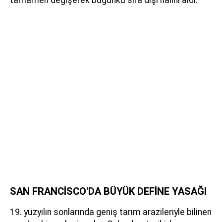
tamamen değişerek bugünkü sıra dışı halini aldı.
SAN FRANCİSCO'DA BÜYÜK DEFİNE YASAĞI
19. yüzyılın sonlarında geniş tarım arazileriyle bilinen