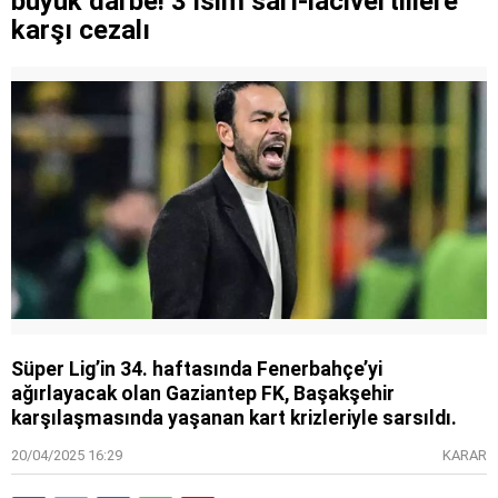
büyük darbe! 3 isim sarı-lacivertlilere
karşı cezalı
Süper Lig’in 34. haftasında Fenerbahçe’yi
ağırlayacak olan Gaziantep FK, Başakşehir
karşılaşmasında yaşanan kart krizleriyle sarsıldı.
20/04/2025 16:29
KARAR