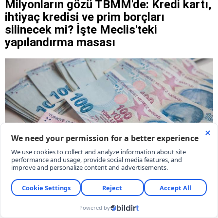
Milyonların gözü TBMM'de: Kredi kartı,
ihtiyaç kredisi ve prim borçları
silinecek mi? İşte Meclis'teki
yapılandırma masası
TBMM'nin tatile girmesine sayılı günler kala,
milyonlarca vatandaşı ve esnafı yakından
ilgilendiren kredi kartı faizlerinin silinmesi ile