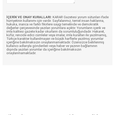
İÇERİK VE ONAY KURALLARI:
KARAR Gazetesi yorum sütunları ifade
hürriyetinin kullanımı için vardır. Sayfalarımız, temel insan haklarına,
hukuka, inanca ve farklı fikirlere saygı temelinde ve demokratik
değerler çerçevesinde yazılan yorumlara açıktır. Yorumların içerik ve
imla kalitesi gazete kadar okurların da sorumluluğundadır. Hakaret,
küfür, rencide edici cümleler veya imalar, imla kuralları ile yazılmamış,
Türkçe karakter kullanılmayan ve büyük harflerle yazılmış yorumlar
içeriğine bakılmaksızın onaylanmamaktadır. Özensizce belirlenmiş
kullanıcı adlarıyla gönderilen veya haber ve yazının bağlamının
dışında yazılan yorumlar da içeriğine bakılmaksızın
onaylanmamaktadır.