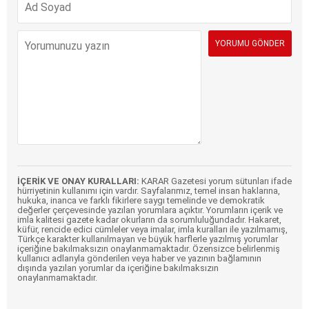
İÇERİK VE ONAY KURALLARI:
KARAR Gazetesi yorum sütunları ifade
hürriyetinin kullanımı için vardır. Sayfalarımız, temel insan haklarına,
hukuka, inanca ve farklı fikirlere saygı temelinde ve demokratik
değerler çerçevesinde yazılan yorumlara açıktır. Yorumların içerik ve
imla kalitesi gazete kadar okurların da sorumluluğundadır. Hakaret,
küfür, rencide edici cümleler veya imalar, imla kuralları ile yazılmamış,
Türkçe karakter kullanılmayan ve büyük harflerle yazılmış yorumlar
içeriğine bakılmaksızın onaylanmamaktadır. Özensizce belirlenmiş
kullanıcı adlarıyla gönderilen veya haber ve yazının bağlamının
dışında yazılan yorumlar da içeriğine bakılmaksızın
onaylanmamaktadır.