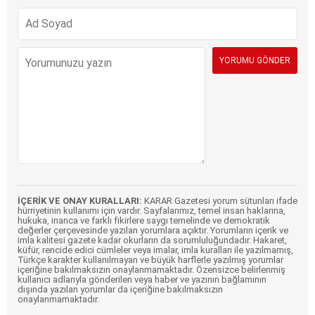
İÇERİK VE ONAY KURALLARI:
KARAR Gazetesi yorum sütunları ifade
hürriyetinin kullanımı için vardır. Sayfalarımız, temel insan haklarına,
hukuka, inanca ve farklı fikirlere saygı temelinde ve demokratik
değerler çerçevesinde yazılan yorumlara açıktır. Yorumların içerik ve
imla kalitesi gazete kadar okurların da sorumluluğundadır. Hakaret,
küfür, rencide edici cümleler veya imalar, imla kuralları ile yazılmamış,
Türkçe karakter kullanılmayan ve büyük harflerle yazılmış yorumlar
içeriğine bakılmaksızın onaylanmamaktadır. Özensizce belirlenmiş
kullanıcı adlarıyla gönderilen veya haber ve yazının bağlamının
dışında yazılan yorumlar da içeriğine bakılmaksızın
onaylanmamaktadır.