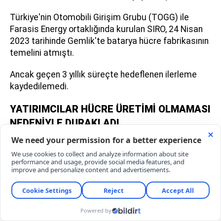
Türkiye'nin Otomobili Girişim Grubu (TOGG) ile
Farasis Energy ortaklığında kurulan SIRO, 24 Nisan
2023 tarihinde Gemlik'te batarya hücre fabrikasının
temelini atmıştı.
Ancak geçen 3 yıllık süreçte hedeflenen ilerleme
kaydedilemedi.
YATIRIMCILAR HÜCRE ÜRETİMİ OLMAMASI
NEDENİYLE DURAKLADI
TOGG, 2026 yılında Çinli batarya üreticisi CATL ile
'Bedrock' batarya merkezli şasi mimarisi için
anlaşma imzaladı.
Termal yönetim, mekanik yapı ve BMS yazılımını
tamamen CATL teknolojisine bağlayan bu adım,
batarya paketine bağlı daha fazla parçanın ithal