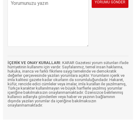
İÇERİK VE ONAY KURALLARI:
KARAR Gazetesi yorum sütunları ifade
hürriyetinin kullanımı için vardır. Sayfalarımız, temel insan haklarına,
hukuka, inanca ve farklı fikirlere saygı temelinde ve demokratik
değerler çerçevesinde yazılan yorumlara açıktır. Yorumların içerik ve
imla kalitesi gazete kadar okurların da sorumluluğundadır. Hakaret,
küfür, rencide edici cümleler veya imalar, imla kuralları ile yazılmamış,
Türkçe karakter kullanılmayan ve büyük harflerle yazılmış yorumlar
içeriğine bakılmaksızın onaylanmamaktadır. Özensizce belirlenmiş
kullanıcı adlarıyla gönderilen veya haber ve yazının bağlamının
dışında yazılan yorumlar da içeriğine bakılmaksızın
onaylanmamaktadır.