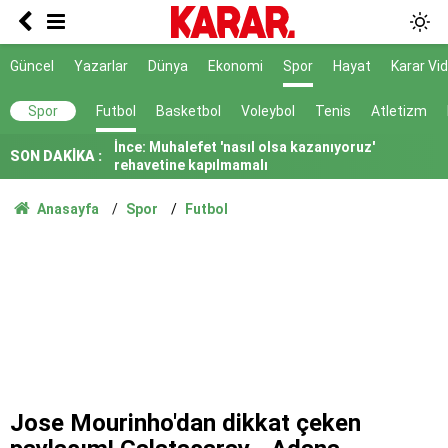
Lüleburgaz Belediye Başkanı Murat Gerenli
CHP'den istifa etti
Dedetaş: Teşekkürler Üsküdar, tebrikler Sibel
Güncel
Yazarlar
Dünya
Ekonomi
Spor
Hayat
Karar Vi
Başkanım
İnce: Muhalefet 'nasıl olsa kazanıyoruz'
Spor
Futbol
Basketbol
Voleybol
Tenis
Atletizm
rehavetine kapılmamalı
SON DAKİKA :
Kendisinin çayını dahi içmedim
Ayrımcılığı hak etmedik
Anasayfa
Spor
Futbol
SURECTE EN KRITIK ASAMA
91 yaşındaki kadın yanarak hayatını kaybetti
Belediye kursunda öğrendiği meslekle evini
atölyeye dönüştürdü
Gazi ve şehit yakınlarına ilişkin teklif kabul
edildi
Jose Mourinho'dan dikkat çeken