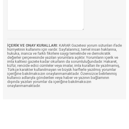
İÇERİK VE ONAY KURALLARI:
KARAR Gazetesi yorum sütunları ifade
hürriyetinin kullanımı için vardır. Sayfalarımız, temel insan haklarına,
hukuka, inanca ve farklı fikirlere saygı temelinde ve demokratik
değerler çerçevesinde yazılan yorumlara açıktır. Yorumların içerik ve
imla kalitesi gazete kadar okurların da sorumluluğundadır. Hakaret,
küfür, rencide edici cümleler veya imalar, imla kuralları ile yazılmamış,
Türkçe karakter kullanılmayan ve büyük harflerle yazılmış yorumlar
içeriğine bakılmaksızın onaylanmamaktadır. Özensizce belirlenmiş
kullanıcı adlarıyla gönderilen veya haber ve yazının bağlamının
dışında yazılan yorumlar da içeriğine bakılmaksızın
onaylanmamaktadır.