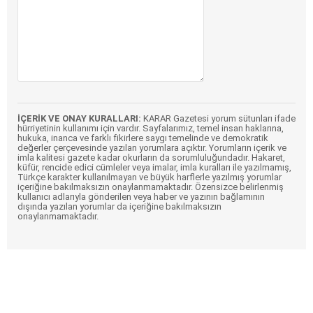
İÇERİK VE ONAY KURALLARI:
KARAR Gazetesi yorum sütunları ifade
hürriyetinin kullanımı için vardır. Sayfalarımız, temel insan haklarına,
hukuka, inanca ve farklı fikirlere saygı temelinde ve demokratik
değerler çerçevesinde yazılan yorumlara açıktır. Yorumların içerik ve
imla kalitesi gazete kadar okurların da sorumluluğundadır. Hakaret,
küfür, rencide edici cümleler veya imalar, imla kuralları ile yazılmamış,
Türkçe karakter kullanılmayan ve büyük harflerle yazılmış yorumlar
içeriğine bakılmaksızın onaylanmamaktadır. Özensizce belirlenmiş
kullanıcı adlarıyla gönderilen veya haber ve yazının bağlamının
dışında yazılan yorumlar da içeriğine bakılmaksızın
onaylanmamaktadır.