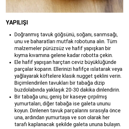
YAPILIŞI
Doğranmış tavuk göğsünü, soğanı, sarımsağı,
unu ve baharatları mutfak robotuna alın. Tüm
malzemeler pürüzsüz ve hafif yapışkan bir
kıyma kıvamına gelene kadar robotta çekin.
Ele hafif yapışan harçtan ceviz büyüklüğünde
parçalar koparın. Ellerinizi hafifçe ıslatarak veya
yağlayarak köftelere klasik nugget şeklini verin.
Biçimlendirilen tavukları bir tabağa dizip
buzdolabında yaklaşık 20-30 dakika dinlendirin.
Bir tabağa unu, geniş bir kaseye çırpılmış
yumurtaları, diğer tabağa ise galeta ununu
koyun. Dinlenen tavuk parçalarını sırasıyla önce
una, ardından yumurtaya ve son olarak her
tarafı kaplanacak şekilde galeta ununa bulayın.