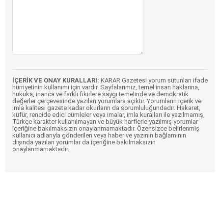
İÇERİK VE ONAY KURALLARI:
KARAR Gazetesi yorum sütunları ifade
hürriyetinin kullanımı için vardır. Sayfalarımız, temel insan haklarına,
hukuka, inanca ve farklı fikirlere saygı temelinde ve demokratik
değerler çerçevesinde yazılan yorumlara açıktır. Yorumların içerik ve
imla kalitesi gazete kadar okurların da sorumluluğundadır. Hakaret,
küfür, rencide edici cümleler veya imalar, imla kuralları ile yazılmamış,
Türkçe karakter kullanılmayan ve büyük harflerle yazılmış yorumlar
içeriğine bakılmaksızın onaylanmamaktadır. Özensizce belirlenmiş
kullanıcı adlarıyla gönderilen veya haber ve yazının bağlamının
dışında yazılan yorumlar da içeriğine bakılmaksızın
onaylanmamaktadır.