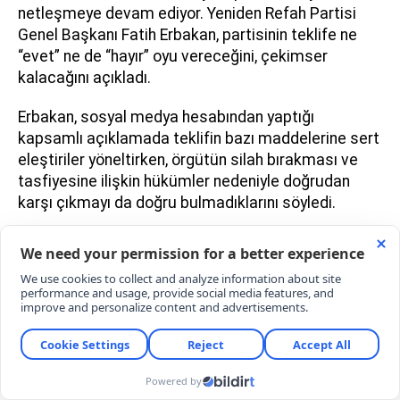
netleşmeye devam ediyor. Yeniden Refah Partisi
Genel Başkanı Fatih Erbakan, partisinin teklife ne
“evet” ne de “hayır” oyu vereceğini, çekimser
kalacağını açıkladı.
Erbakan, sosyal medya hesabından yaptığı
kapsamlı açıklamada teklifin bazı maddelerine sert
eleştiriler yöneltirken, örgütün silah bırakması ve
tasfiyesine ilişkin hükümler nedeniyle doğrudan
karşı çıkmayı da doğru bulmadıklarını söyledi.
MHP'den açıklama: Bugün
tarihi bir gün
“BU TEKLİFİN MİLYONLARCA KÜRT
KARDEŞİMİZLE BİR İLGİSİ YOKTUR”