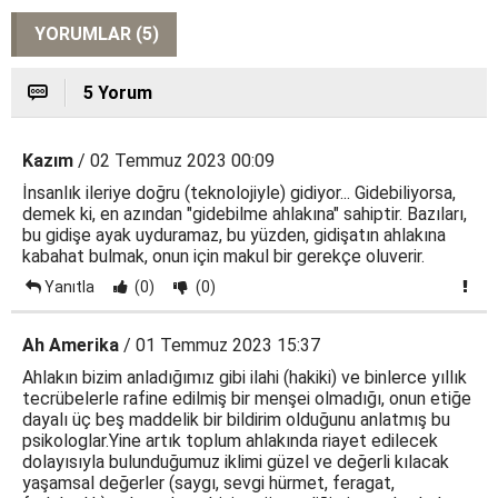
YORUMLAR (5)
5 Yorum
Kazım
/ 02 Temmuz 2023 00:09
İnsanlık ileriye doğru (teknolojiyle) gidiyor... Gidebiliyorsa,
demek ki, en azından "gidebilme ahlakına" sahiptir. Bazıları,
bu gidişe ayak uyduramaz, bu yüzden, gidişatın ahlakına
kabahat bulmak, onun için makul bir gerekçe oluverir.
Yanıtla
(0)
(0)
Ah Amerika
/ 01 Temmuz 2023 15:37
Ahlakın bizim anladığımız gibi ilahi (hakiki) ve binlerce yıllık
tecrübelerle rafine edilmiş bir menşei olmadığı, onun etiğe
dayalı üç beş maddelik bir bildirim olduğunu anlatmış bu
psikologlar.Yine artık toplum ahlakında riayet edilecek
dolayısıyla bulunduğumuz iklimi güzel ve değerli kılacak
yaşamsal değerler (saygı, sevgi hürmet, feragat,