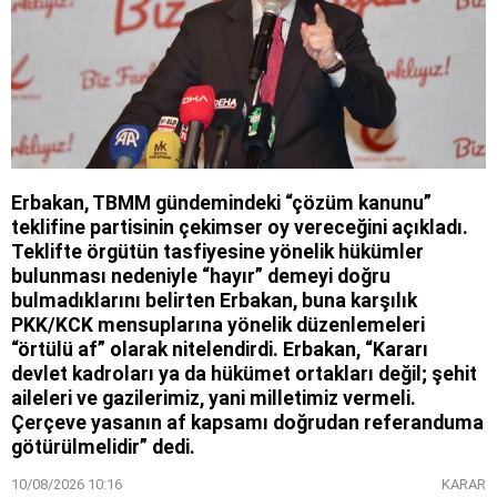
Erbakan, TBMM gündemindeki “çözüm kanunu”
teklifine partisinin çekimser oy vereceğini açıkladı.
Teklifte örgütün tasfiyesine yönelik hükümler
bulunması nedeniyle “hayır” demeyi doğru
bulmadıklarını belirten Erbakan, buna karşılık
PKK/KCK mensuplarına yönelik düzenlemeleri
“örtülü af” olarak nitelendirdi. Erbakan, “Kararı
devlet kadroları ya da hükümet ortakları değil; şehit
aileleri ve gazilerimiz, yani milletimiz vermeli.
Çerçeve yasanın af kapsamı doğrudan referanduma
götürülmelidir” dedi.
10/08/2026 10:16
KARAR