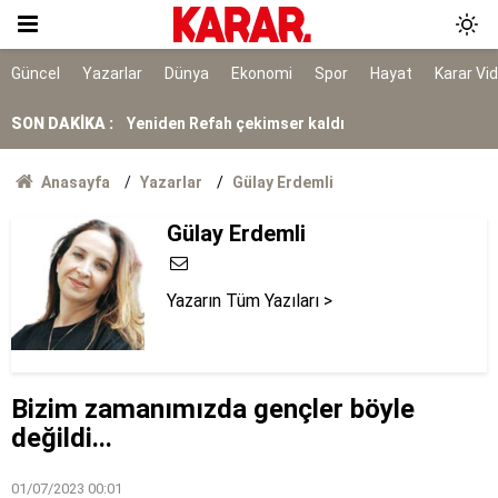
Emekli öğretmenin acı sonu
Yeniden Refah çekimser kaldı
Güncel
Yazarlar
Dünya
Ekonomi
Spor
Hayat
Karar Vi
TÜİK açıkladı: Sanayi üretimi yıllık yüzde 1,4
SON DAKİKA :
azaldı
Avcılar’da denize giriş yasaklandı
Anasayfa
Yazarlar
Gülay Erdemli
Gülay Erdemli
YENİ Parti kapalı grup toplantısı yapacak
Çorum’da kayıp adam kazada ölü bulundu
Yazarın Tüm Yazıları >
Güvensiz ürünler toplatılacak
Gören Maldivler sanıyor ama burası Van!
Bizim zamanımızda gençler böyle
değildi...
01/07/2023 00:01