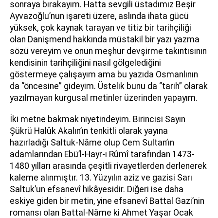
sonraya bırakayım. Hatta sevgili üstadımız Beşir
Ayvazoğlu’nun işareti üzere, aslında ihata gücü
yüksek, çok kaynak tarayan ve titiz bir tarihçiliği
olan Danişmend hakkında müstakil bir yazı yazma
sözü vereyim ve onun meşhur devşirme takıntısının
kendisinin tarihçiliğini nasıl gölgelediğini
göstermeye çalışayım ama bu yazıda Osmanlının
da “öncesine” gideyim. Üstelik bunu da “tarih” olarak
yazılmayan kurgusal metinler üzerinden yapayım.
İki metne bakmak niyetindeyim. Birincisi Sayın
Şükrü Halûk Akalın’ın tenkitli olarak yayına
hazırladığı Saltuk-Nâme olup Cem Sultan’ın
adamlarından Ebü’l-Hayr-ı Rûmî tarafından 1473-
1480 yılları arasında çeşitli rivayetlerden derlenerek
kaleme alınmıştır. 13. Yüzyılın aziz ve gazisi Sarı
Saltuk’un efsanevî hikâyesidir. Diğeri ise daha
eskiye giden bir metin, yine efsanevî Battal Gazi’nin
romansı olan Battal-Nâme ki Ahmet Yaşar Ocak