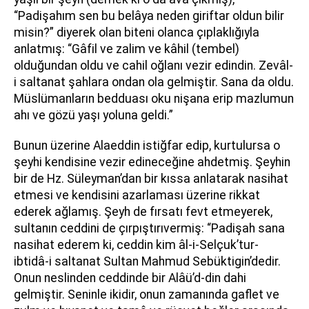
“Padişahım sen bu belâya neden giriftar oldun bilir
misin?” diyerek olan biteni olanca çıplaklığıyla
anlatmış: “Gâfil ve zalim ve kâhil (tembel)
olduğundan oldu ve cahil oğlanı vezir edindin. Zevâl-
i saltanat şahlara ondan ola gelmiştir. Sana da oldu.
Müslümanların bedduası oku nişana erip mazlumun
ahı ve gözü yaşı yoluna geldi.”
Bunun üzerine Alaeddin istiğfar edip, kurtulursa o
şeyhi kendisine vezir edineceğine ahdetmiş. Şeyhin
bir de Hz. Süleyman’dan bir kıssa anlatarak nasihat
etmesi ve kendisini azarlaması üzerine rikkat
ederek ağlamış. Şeyh de fırsatı fevt etmeyerek,
sultanın ceddini de çırpıştırıvermiş: “Padişah sana
nasihat ederem ki, ceddin kim âl-i-Selçuk’tur-
ibtidâ-i saltanat Sultan Mahmud Sebüktigin’dedir.
Onun neslinden ceddinde bir Alâü’d-din dahi
gelmiştir. Seninle ikidir, onun zamanında gaflet ve