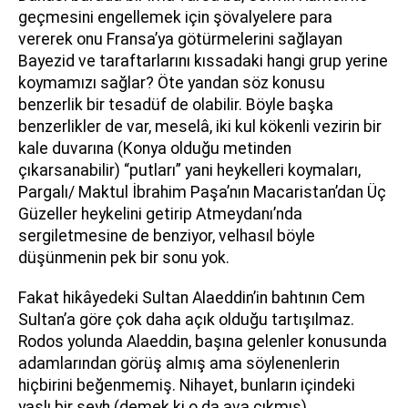
geçmesini engellemek için şövalyelere para
vererek onu Fransa’ya götürmelerini sağlayan
Bayezid ve taraftarlarını kıssadaki hangi grup yerine
koymamızı sağlar? Öte yandan söz konusu
benzerlik bir tesadüf de olabilir. Böyle başka
benzerlikler de var, meselâ, iki kul kökenli vezirin bir
kale duvarına (Konya olduğu metinden
çıkarsanabilir) “putları” yani heykelleri koymaları,
Pargalı/ Maktul İbrahim Paşa’nın Macaristan’dan Üç
Güzeller heykelini getirip Atmeydanı’nda
sergiletmesine de benziyor, velhasıl böyle
düşünmenin pek bir sonu yok.
Fakat hikâyedeki Sultan Alaeddin’in bahtının Cem
Sultan’a göre çok daha açık olduğu tartışılmaz.
Rodos yolunda Alaeddin, başına gelenler konusunda
adamlarından görüş almış ama söylenenlerin
hiçbirini beğenmemiş. Nihayet, bunların içindeki
yaşlı bir şeyh (demek ki o da ava çıkmış),