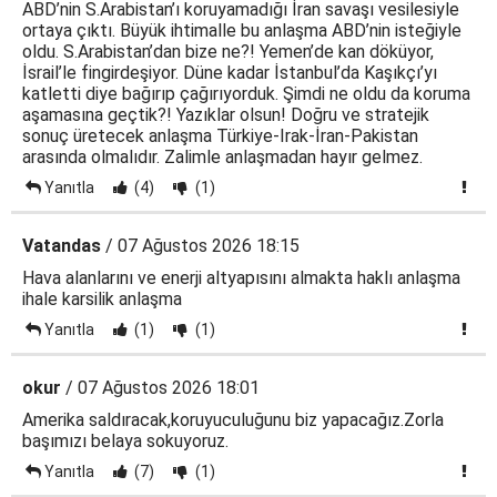
ABD’nin S.Arabistan’ı koruyamadığı İran savaşı vesilesiyle
ortaya çıktı. Büyük ihtimalle bu anlaşma ABD’nin isteğiyle
oldu. S.Arabistan’dan bize ne?! Yemen’de kan döküyor,
İsrail’le fingirdeşiyor. Düne kadar İstanbul’da Kaşıkçı’yı
katletti diye bağırıp çağırıyorduk. Şimdi ne oldu da koruma
aşamasına geçtik?! Yazıklar olsun! Doğru ve stratejik
sonuç üretecek anlaşma Türkiye-Irak-İran-Pakistan
arasında olmalıdır. Zalimle anlaşmadan hayır gelmez.
Yanıtla
(4)
(1)
Vatandas
/ 07 Ağustos 2026 18:15
Hava alanlarını ve enerji altyapısını almakta haklı anlaşma
ihale karsilik anlaşma
Yanıtla
(1)
(1)
okur
/ 07 Ağustos 2026 18:01
Amerika saldıracak,koruyuculuğunu biz yapacağız.Zorla
başımızı belaya sokuyoruz.
Yanıtla
(7)
(1)