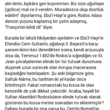
alın iletin, âşikâre geri koyvermen. Biz size uğurlayın
(gizlice) mal ve il verelim. Muradınızca olup dostluk
edelim” diyorlarmış. Ebü’l-Hayr’a göre, Rodos Adası
denizin yüzünü kaplamış bir çetin adaymış,
“Françe’nin kilidi idi” diyor.
Burada bir lahzâ hikâyeden ayrılalım ve Ebü’l-Hayr’ın
Efendisi Cem Sultan’ın, ağabeyi II. Bayezit’a karşı
şansını ikinci kez denedikten sonra, kendi arzusuyla
olsa da, Temmuz 1482’de Rodos’a sığındığını ve St.
Jean şövalyelerinin elinde bir tür tutsak durumuna
düşerek uzun sürecek olan Avrupa macerasına
başladığını hatırlayalım. Şu anki bilgimize göre,
Saltuk-Nâme, bu tarihten iki yıl kadar önce
bitirilmiştir. Fakat romanstaki bu kıssa ile olan
benzerlik de çok dikkat çekicidir. Acaba, hayalî bir
Sultan Alaeddin’i Rodosluların elinde tutsak olarak
gösteren bu kıssa metne sonradan mı eklenmiştir?
Dahası burada bir ima varsa bu, Cem’in Rumeli’ne