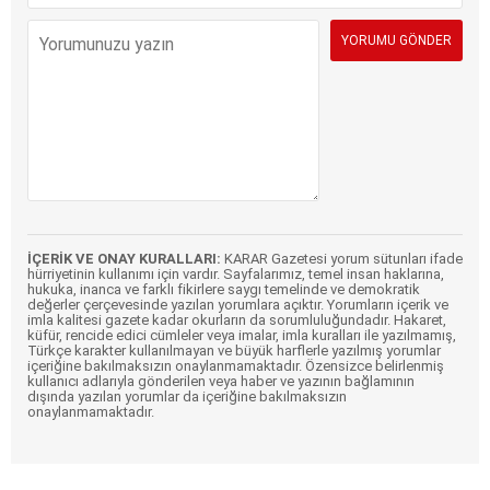
İÇERİK VE ONAY KURALLARI:
KARAR Gazetesi yorum sütunları ifade
hürriyetinin kullanımı için vardır. Sayfalarımız, temel insan haklarına,
hukuka, inanca ve farklı fikirlere saygı temelinde ve demokratik
değerler çerçevesinde yazılan yorumlara açıktır. Yorumların içerik ve
imla kalitesi gazete kadar okurların da sorumluluğundadır. Hakaret,
küfür, rencide edici cümleler veya imalar, imla kuralları ile yazılmamış,
Türkçe karakter kullanılmayan ve büyük harflerle yazılmış yorumlar
içeriğine bakılmaksızın onaylanmamaktadır. Özensizce belirlenmiş
kullanıcı adlarıyla gönderilen veya haber ve yazının bağlamının
dışında yazılan yorumlar da içeriğine bakılmaksızın
onaylanmamaktadır.