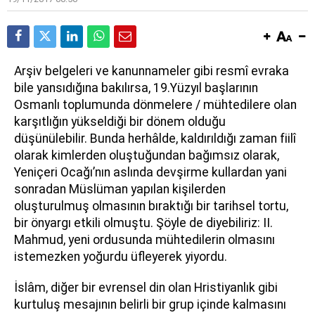
A
rşiv belgeleri ve kanunnameler gibi resmî evraka
bile yansıdığına bakılırsa, 19.Yüzyıl başlarının
Osmanlı toplumunda dönmelere / mühtedilere olan
karşıtlığın yükseldiği bir dönem olduğu
düşünülebilir. Bunda herhâlde, kaldırıldığı zaman fiilî
olarak kimlerden oluştuğundan bağımsız olarak,
Yeniçeri Ocağı’nın aslında devşirme kullardan yani
sonradan Müslüman yapılan kişilerden
oluşturulmuş olmasının bıraktığı bir tarihsel tortu,
bir önyargı etkili olmuştu. Şöyle de diyebiliriz: II.
Mahmud, yeni ordusunda mühtedilerin olmasını
istemezken yoğurdu üfleyerek yiyordu.
İslâm, diğer bir evrensel din olan Hristiyanlık gibi
kurtuluş mesajının belirli bir grup içinde kalmasını