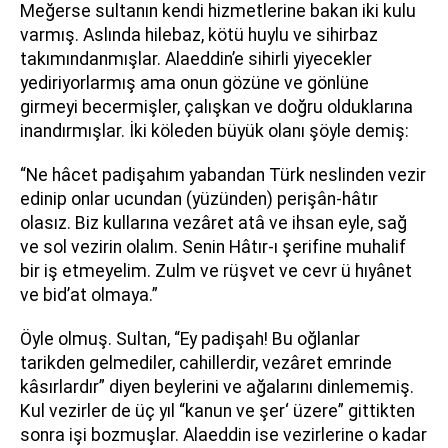
Meğerse sultanın kendi hizmetlerine bakan iki kulu
varmış. Aslında hilebaz, kötü huylu ve sihirbaz
takımındanmışlar. Alaeddin’e sihirli yiyecekler
yediriyorlarmış ama onun gözüne ve gönlüne
girmeyi becermişler, çalışkan ve doğru olduklarına
inandırmışlar. İki köleden büyük olanı şöyle demiş:
“Ne hâcet padişahım yabandan Türk neslinden vezir
edinip onlar ucundan (yüzünden) perişân-hâtır
olasız. Biz kullarına vezâret atâ ve ihsan eyle, sağ
ve sol vezirin olalım. Senin Hâtır-ı şerifine muhalif
bir iş etmeyelim. Zulm ve rüşvet ve cevr ü hıyânet
ve bid’at olmaya.”
Öyle olmuş. Sultan, “Ey padişah! Bu oğlanlar
tarikden gelmediler, cahillerdir, vezâret emrinde
kâsırlardır” diyen beylerini ve ağalarını dinlememiş.
Kul vezirler de üç yıl “kanun ve şer‘ üzere” gittikten
sonra işi bozmuşlar. Alaeddin ise vezirlerine o kadar