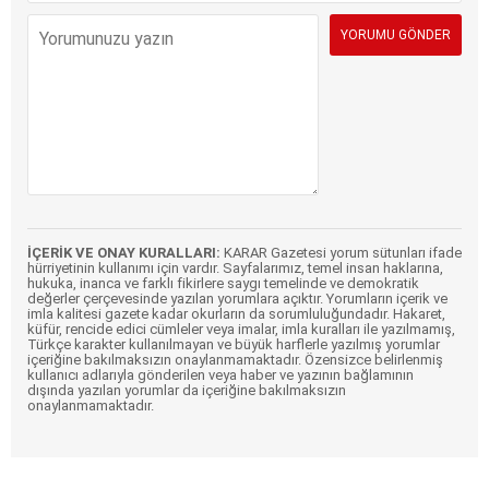
İÇERİK VE ONAY KURALLARI:
KARAR Gazetesi yorum sütunları ifade
hürriyetinin kullanımı için vardır. Sayfalarımız, temel insan haklarına,
hukuka, inanca ve farklı fikirlere saygı temelinde ve demokratik
değerler çerçevesinde yazılan yorumlara açıktır. Yorumların içerik ve
imla kalitesi gazete kadar okurların da sorumluluğundadır. Hakaret,
küfür, rencide edici cümleler veya imalar, imla kuralları ile yazılmamış,
Türkçe karakter kullanılmayan ve büyük harflerle yazılmış yorumlar
içeriğine bakılmaksızın onaylanmamaktadır. Özensizce belirlenmiş
kullanıcı adlarıyla gönderilen veya haber ve yazının bağlamının
dışında yazılan yorumlar da içeriğine bakılmaksızın
onaylanmamaktadır.