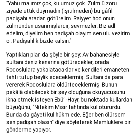
“Yahu malımız çok, kulumuz çok. Zulm ü zoru
ziyade ettik duymadın (işitilmeden) bu gâfil
padişahı aradan götürelim. Raiyyet hod onun
zulmünden usanmışlardır, sevmezler. Biz adl
edelim, diyelim ben padişah olayım sen ulu vezirim
ol. Padişahlık bizde kalsın.”
Yaptıkları plan da şöyle bir şey: Av bahanesiyle
sultanı deniz kenarına götürecekler, orada
Rodoslulara yakalatacaklar ve kendileri emaneten
tahtı tutup beylik edeceklermiş. Sultanı da para
vererek Rodoslulara öldürteceklermiş. Bunun
pekâlâ olabilecek bir şey olduğuna okuyucusunu
ikna etmek isteyen Ebü’l-Hayr, bu noktada kullardan
büyüğünü, “Nitekim Mısır tahtında kul otururdu.
Bunda da gâyeti kul hükm ede. Eğer ben ölürsem
sen padişah olasın” diye söyleterek Memluklere bir
gönderme yapıyor.