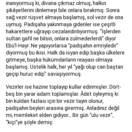
inanıyormuş ki, divana çıkmaz olmuş, halkın
şikâyetlerini dinlemeyi bile onlara bırakmış. Sonra
sağ vezir rüşvet almaya başlamış, sol vezir de ona
uymuş. Padişaha yakınmaya gidenler ise çeşitli
hakaretlere uğrayıp cezalandırılıyormuş. “İşlerden
sultan gafil ne bilsin, onlara zulmederlerdi” diyor
Ebü’l-Hayr. Ne yapıyorlarsa “padişahın emriyledir”
diyormuş bu ikisi. Halk da isyan edip başka ülkelere
gitmeye, başka hükümdarların reayası olmaya
başlamış. Üstelik halk, her yıl “yağı olup can baştan
geçip huruc edip” savaşıyormuş.
Vezirler ise hazine toplayıp kullar edinmişler. Dört-
beş bin yarar adam toplamışlar. Âdet öyleymiş ki
bin kuldan fazlası için bir vezir tayin olunur,
padişahın beyleri arasına girermiş. Anladınız değil
mi, memleket elden gidiyor… Bir gün “ulu vezir”,
“kiçi”ye şöyle demiş: