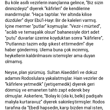
Bu köle asıllı vezirlerin inançlarına gelince, “Biz sizin
dininizdeyiz” diyerek “kâfirleri” de kendilerine
inandırmışlar. “Haça taptılar. Yer altında kilise
düzdüler” diyor Ebü’l-Hayr. Bir de kaleleri varmış.
İçine mermer “putlar” koymuşlar. “Vezir-i mürted”,
“acâib ve temaşalık olsun” bahanesiyle dört adet
“putu” duvarlar üzerine koyduktan sonra “kâfirlere”,
“Putlarınızı tazim edip şikest ettirmedim” diye
haber göndermiş. Ulema buna çok incinmiş,
heykellerin kaldırılmasını istemişler ama duyan
olmamış.
Neyse, plan yürümüş. Sultan Alaeddin’i ve dokuz
adamını Rodoslulara yakalatmışlar. Hain vezirler de
“kâfirlere yetmedik” (yetişemedik) diyerek geri
dönmüş ve emaneten tahtı zapt ederek bey
olmuşlar. Askerlere, “Bolay ki (ola ki, belki) padişahı
malıyla kurtaravuz” diyerek sakinleştirmişler. Rodos
tarafına da “Ebedî hapsedin, karşı bizden mal isten,